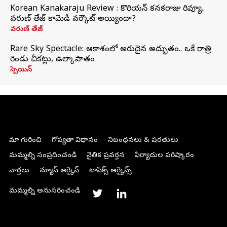
Korean Kanakaraju Review : కొరియన్ కనకరాజు రివ్యూ..
వరుణ్ తేజ్ కామెడీ వర్కౌట్ అయ్యిందా?
వరుణ్ తేజ్
Rare Sky Spectacle: ఆకాశంలో అరుదైన అద్భుతం.. ఒకే రాత్రి
రెండు చీకట్లు, ఉల్కాపాతం
స్పెయిన్
మా గురించి
గోప్యతా విధానం
నిబంధనలు & షరతులు
మమ్మల్ని సంప్రదించండి
నైతిక ప్రవర్తన
ఫిర్యాదుల పరిష్కారం
వార్తలు
న్యూస్ ఆర్కైవ్
టాపిక్స్ ఆర్కైవ్స్
మమ్మల్ని అనుసరించండి