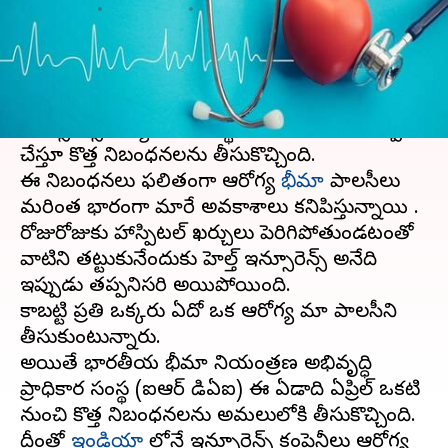
వ్రాసిన వారు
May 05, 2024
06:07 pm
Stalin
ఈ వార్తాకథనం ఏంటి
బీమా సంస్థలు తమ ప్రీమియంలను పెంచేశాయి.
ఇన్సూరెన్స్ రెగ్యులేటరీ సంస్థ ఇటీవలే పలు మార్పులు
చేస్తూ కొత్త నిబంధనలను తీసుకొచ్చింది.
ఈ నిబంధనలు ఫలితంగా ఆరోగ్య
భీమా
పాలసీలు
మరింత భారంగా మారే అవకాశాలు కనిపిస్తున్నాయి .
రోజురోజుకు హాస్పిటల్ ఖర్చులు పెరిగిపోతుండటంతో
వాటిని తట్టుకునేందుకు హెల్త్ ఇన్సూరెన్స్ అనేది
ఇప్పుడు తప్పనిసరి అయిపోయింది.
కాబట్టి ప్రతి ఒక్కరు ఏదో ఒక ఆరోగ్య బీమా పాలసీని
తీసుకుంటున్నారు.
అయితే భారతీయ భీమా నియంత్రణ అభివృద్ధి
ప్రాధికార సంస్థ (ఐఆర్ డిఏఐ) ఈ ఏడాది ఏప్రిల్ ఒకటి
నుంచి కొత్త నిబంధనలను అమలులోకి తీసుకొచ్చింది.
దీంతో
ఇండియా
లోనే ఇన్సూరెన్స్ కంపెనీలు ఆరోగ్య