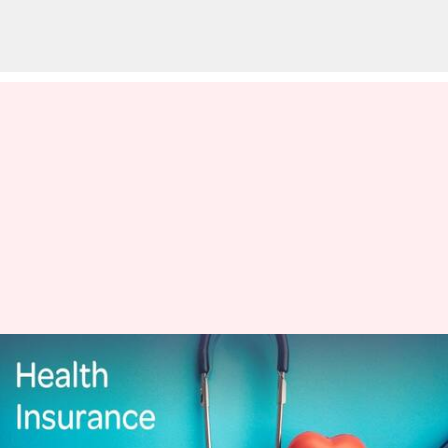
Health Policy- Premiums-
Hike: ప్రీమియం పెంచనున్న బీమా
కంపెనీలు?