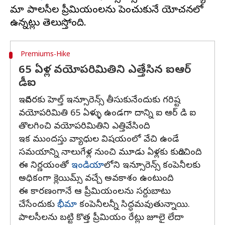
బీమా పాలసీల ప్రీమియంలను పెంచుకునే యోచనలో
Premiums-Hike
65 ఏళ్ల వయోపరిమితిని ఎత్తేసిన ఐఆర్​
డీఐ
ఇదివరకు హెల్త్ ఇన్సూరెన్స్ తీసుకునేందుకు గరిష్ట
వయోపరిమితి 65 ఏళ్ళు ఉండగా దాన్ని ఐ ఆర్ డి ఐ
తొలగించి వయోపరిమితిని ఎత్తివేసింది.
ఇక ముందస్తు వ్యాధుల విషయంలో వేచి ఉండే
సమయాన్ని నాలుగేళ్ల నుంచి మూడు ఏళ్లకు కుదించింది.
ఈ నిర్ణయంతో
ఇండియా
లోని ఇన్సూరెన్స్ కంపెనీలకు
అధికంగా క్లెయిమ్స్ వచ్చే అవకాశం ఉంటుంది.
ఈ కారణంగానే ఆ ప్రీమియంలను సర్దుబాటు
చేసేందుకు
భీమా
కంపెనీలన్నీ సిద్ధమవుతున్నాయి.
పాలసీలను బట్టి కొత్త ప్రీమియం రేట్లు జూలై లేదా