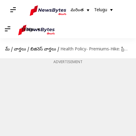
మరింత
Telugu
Telugu
హోమ్
/
వార్తలు
/
బిజినెస్ వార్తలు
/
Health Policy- Premiums-Hike: ప్రీమియం పెంచనున్న బీమా కంపెనీలు?
ADVERTISEMENT