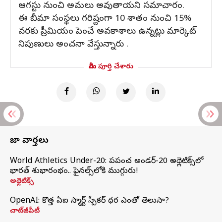
ఆగస్టు నుంచి అమలు అవుతాయని సమాచారం.
ఈ బీమా సంస్థలు గరిష్టంగా 10 శాతం నుంచి 15%
వరకు ప్రీమియం పెంచే అవకాశాలు ఉన్నట్లు మార్కెట్
నిపుణులు అంచనా వేస్తున్నారు .
మీరు పూర్తి చేశారు
తాజా వార్తలు
World Athletics Under-20: ప్రపంచ అండర్-20 అథ్లెటిక్స్‌లో
భారత్‌ శుభారంభం.. ఫైనల్స్‌లోకి ముగ్గురు!
అథ్లెటిక్స్
OpenAI: కొత్త ఏఐ స్మార్ట్ స్పీకర్ ధర ఎంతో తెలుసా?
చాట్‌జీపీటీ