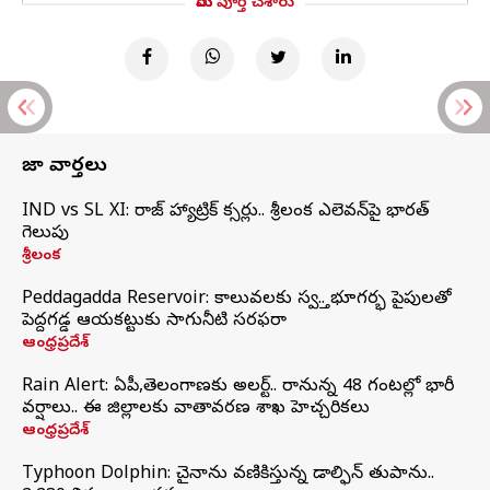
మీరు పూర్తి చేశారు
తాజా వార్తలు
IND vs SL XI: సిరాజ్‌ హ్యాట్రిక్‌ సిక్సర్లు.. శ్రీలంక ఎలెవన్‌పై భారత్‌
గెలుపు
శ్రీలంక
Peddagadda Reservoir: కాలువలకు స్వస్తి.. భూగర్భ పైపులతో
పెద్దగడ్డ ఆయకట్టుకు సాగునీటి సరఫరా
ఆంధ్రప్రదేశ్
Rain Alert: ఏపీ,తెలంగాణకు అలర్ట్.. రానున్న 48 గంటల్లో భారీ
వర్షాలు.. ఈ జిల్లాలకు వాతావరణ శాఖ హెచ్చరికలు
ఆంధ్రప్రదేశ్
Typhoon Dolphin: చైనాను వణికిస్తున్న డాల్ఫిన్‌ తుపాను..