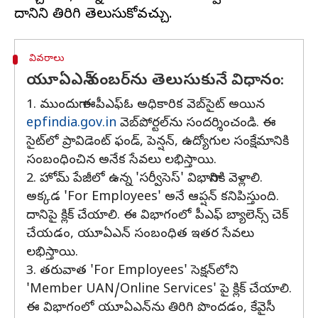
వివరాలు
యూఏఎన్ నంబర్‌ను తెలుసుకునే విధానం:
1. ముందుగా ఈపీఎఫ్‌ఓ అధికారిక వెబ్‌సైట్‌ అయిన
epfindia.gov.in
వెబ్‌పోర్టల్‌ను సందర్శించండి. ఈ
సైట్‌లో ప్రావిడెంట్ ఫండ్‌, పెన్షన్‌, ఉద్యోగుల సంక్షేమానికి
సంబంధించిన అనేక సేవలు లభిస్తాయి.
2. హోమ్ పేజీలో ఉన్న 'సర్వీసెస్‌' విభాగానికి వెళ్లాలి.
అక్కడ 'For Employees' అనే ఆప్షన్ కనిపిస్తుంది.
దానిపై క్లిక్ చేయాలి. ఈ విభాగంలో పీఎఫ్‌ బ్యాలెన్స్‌ చెక్
చేయడం, యూఏఎన్ సంబంధిత ఇతర సేవలు
లభిస్తాయి.
3. తరువాత 'For Employees' సెక్షన్‌లోని
'Member UAN/Online Services' పై క్లిక్ చేయాలి.
ఈ విభాగంలో యూఏఎన్‌ను తిరిగి పొందడం, కేవైసీ