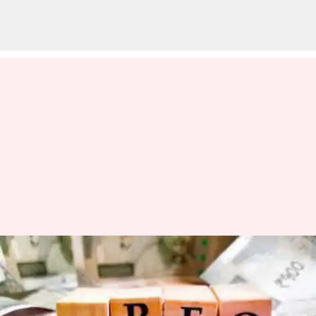
EPFO UAN: మీ యూఏఎన్ నంబర్
మర్చిపోయారా? ఆ సంఖ్యను తిరిగి
ఇలా పొందొచ్చు..!