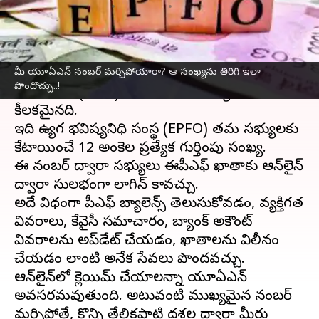
వ్రాసిన వారు
Jul 28, 2025
11:49 am
Sirish Praharaju
ఈ వార్తాకథనం ఏంటి
ఉద్యోగ భవిష్యనిధి (
ఈపీఎఫ్ఓ
) ఖాతాదారులకు
మీ యూఏఎన్ నంబర్ మర్చిపోయారా? ఆ సంఖ్యను తిరిగి ఇలా
పొందొచ్చు..!
యూఏఎన్‌ (UAN) నంబర్ అనేది అత్యంత
కీలకమైనది.
ఇది ఉద్యోగ భవిష్యనిధి సంస్థ (EPFO) తమ సభ్యులకు
కేటాయించే 12 అంకెల ప్రత్యేక గుర్తింపు సంఖ్య.
ఈ నంబర్ ద్వారా సభ్యులు ఈపీఎఫ్ ఖాతాకు ఆన్‌లైన్‌
ద్వారా సులభంగా లాగిన్ కావచ్చు.
అదే విధంగా పీఎఫ్‌ బ్యాలెన్స్ తెలుసుకోవడం, వ్యక్తిగత
వివరాలు, కేవైసీ సమాచారం, బ్యాంక్ అకౌంట్
వివరాలను అప్‌డేట్ చేయడం, ఖాతాలను విలీనం
చేయడం లాంటి అనేక సేవలు పొందవచ్చు.
ఆన్‌లైన్‌లో క్లెయిమ్ చేయాలన్నా యూఏఎన్
అవసరమవుతుంది. అటువంటి ముఖ్యమైన నంబర్
మర్చిపోతే, కొన్ని తేలికపాటి దశల ద్వారా మీరు