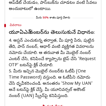
అప్‌డేట్ చేయడం, పాస్‌బుక్‌ను చూడటం వంటి సేవలు
అందుబాటులో ఉంటాయి.
మీరు
50%
శాతం పూర్తి చేశారు
వివరాలు
యూఏఎన్ నంబర్‌ను తెలుసుకునే విధానం:
4. ఆప్షన్‌ ఎంచుకున్న తర్వాత, మీ పూర్తి పేరు, పుట్టిన
తేది, పాన్ నంబర్, ఆధార్ వంటి వ్యక్తిగత వివరాలను
నమోదు చేయాలి. ఆ తరువాత మీ మొబైల్ నంబర్
ఎంటర్ చేసి, కనిపించే క్యాప్చాను టైప్ చేసి 'Request
OTP' బటన్‌పై క్లిక్ చేయాలి.
5. మీరు ఇచ్చిన మొబైల్ నంబర్‌కు ఓటీపీ (One
Time Password) వస్తుంది. ఆ ఓటీపీని నమోదు
చేసి ధృవీకరించండి. అనంతరం 'Show My UAN'
అనే బటన్‌పై క్లిక్ చేస్తే, మీ యూనివర్సల్ అకౌంట్
నంబర్‌ (UAN) స్క్రీన్‌పై కనిపిస్తుంది.