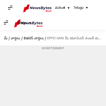
మరింత
Telugu
Telugu
హోమ్
/
వార్తలు
/
బిజినెస్ వార్తలు
/
EPFO UAN: మీ యూఏఎన్ నంబర్ మర్చిపోయారా? ఆ సంఖ్యను తిరిగి ఇలా పొందొచ్చు..!
ADVERTISEMENT