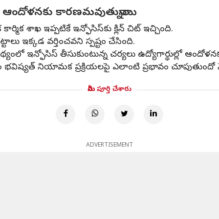
ల్లో ఆందోళనకు కారణమవుతున్నాయి
్మిక శాఖ ఇప్పటికే ఇన్ఫోసిస్‌కు క్లిన్ చిట్ ఇచ్చింది.
టాలు ఇక్కడ వర్తించవని స్పష్టం చేసింది.
పథ్యంలో ఇన్ఫోసిస్ తీసుకుంటున్న చర్యలు ఉద్యోగార్థుల్లో ఆంద
చడం భవిష్యత్ నియామక ప్రక్రియలపై ఎలాంటి ప్రభావం చూపుతుందో 
మీరు పూర్తి చేశారు
ADVERTISEMENT