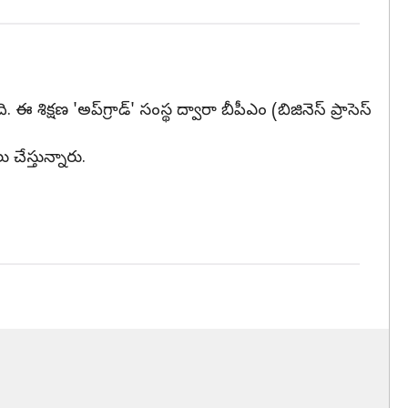
ిక్షణ 'అప్‌గ్రాడ్' సంస్థ ద్వారా బీపీఎం (బిజినెస్ ప్రాసెస్
చేస్తున్నారు.