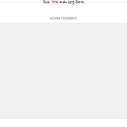
మీరు
75%
శాతం పూర్తి చేశారు
ADVERTISEMENT