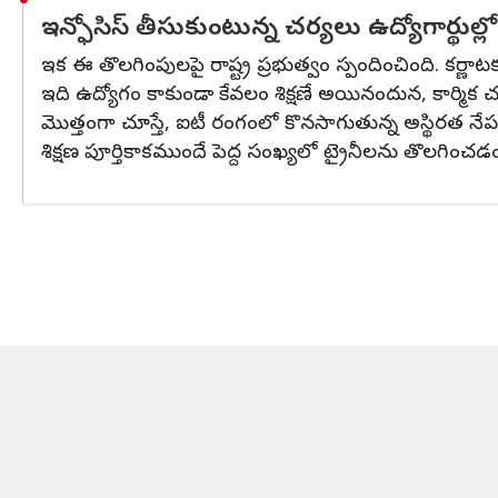
ఇన్ఫోసిస్ తీసుకుంటున్న చర్యలు ఉద్యోగార్థు
ఇక ఈ తొలగింపులపై రాష్ట్ర ప్రభుత్వం స్పందించింది. కర్ణాటక కార
ఇది ఉద్యోగం కాకుండా కేవలం శిక్షణే అయినందున, కార్మిక చట్
మొత్తంగా చూస్తే, ఐటీ రంగంలో కొనసాగుతున్న అస్థిరత నే
శిక్షణ పూర్తికాకముందే పెద్ద సంఖ్యలో ట్రైనీలను తొలగిం