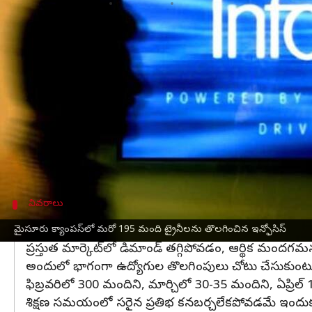
వ్రాసిన వారు
Apr 29, 2025
02:30 pm
Sirish Praharaju
ఈ వార్తాకథనం ఏంటి
దేశీయంగా రెండో అతిపెద్ద ఐటీ సంస్థగా గుర్తింపు పొందిన
ఇ
మైసూర్ క్యాంపస్‌లో శిక్షణ పొందుతున్న ట్రైనీలను ఆ సంస
అంతర్గత మూల్యాంకన పరీక్షలో విఫలమయ్యారన్న కార
ఏప్రిల్ 29న పంపిన కంపెనీ మెయిల్స్ ద్వారా ఈ విషయం 
ఫిబ్రవరి నుంచీ ఇప్పటి వరకు సంస్థ తొలగించిన ట్రైనీ
వివరాలు
నాలుగు విడతలుగా ట్రైనీలను తొలగించిన ఇన్ఫ
మైసూరు క్యాంపస్‌లో మరో 195 మంది ట్రైనీలను తొలగించిన ఇన్ఫోసిస్
ప్రస్తుత మార్కెట్‌లో డిమాండ్ తగ్గిపోవడం, ఆర్థిక 
అందులో భాగంగా ఉద్యోగుల తొలగింపులు చోటు చేసుకుంటున్
ఫిబ్రవరిలో 300 మందిని, మార్చిలో 30-35 మందిని, ఏప్రి
శిక్షణ సమయంలో సరైన ప్రతిభ కనబర్చలేకపోవడమే ఇందుకు 