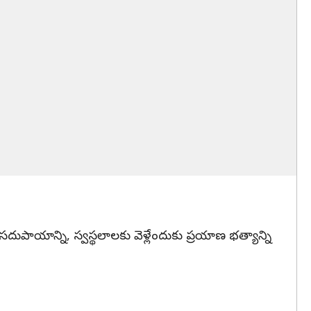
దుపాయాన్ని, స్వస్థలాలకు వెళ్లేందుకు ప్రయాణ భత్యాన్ని