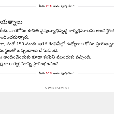
మీరు
25%
శాతం పూర్తి చేశారు
్రయత్నాలు
వారికోసం ఉచిత నైపుణ్యాభివృద్ధి కార్యక్రమాలను అందిస్తోంది. ఈ శ
అందించనున్నారు.
ేరగా, మరో 150 మంది ఇతర కంపెనీల్లో ఉద్యోగాల కోసం ప్రయత్నాలు 
ీ సంస్థలతో ఒప్పందాలు చేసుకుంది.
ాలు అందించేందుకు కూడా కంపెనీ ముందుకు వచ్చింది.
ా కార్యక్రమాన్ని ప్రారంభించింది.
మీరు
50%
శాతం పూర్తి చేశారు
ADVERTISEMENT