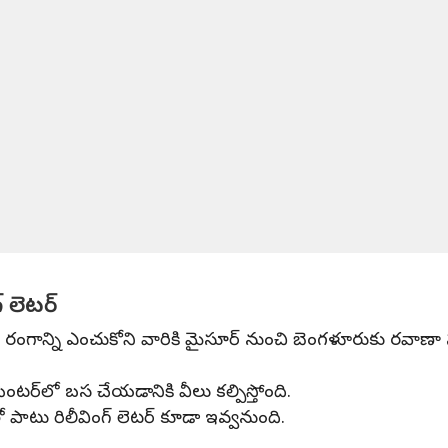
్ లెటర్
ఎం రంగాన్ని ఎంచుకోని వారికి మైసూర్ నుంచి బెంగళూరుకు రవాణా స
ంటర్‌లో బస చేయడానికి వీలు కల్పిస్తోంది.
తో పాటు రిలీవింగ్ లెటర్ కూడా ఇవ్వనుంది.