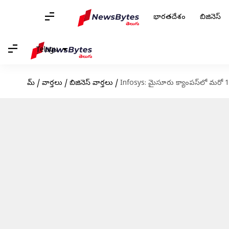
భారతదేశం
బిజినెస్
Telugu
హోమ్
/
వార్తలు
/
బిజినెస్ వార్తలు
/
Infosys: మైసూరు క్యాంపస్‌లో మరో 1