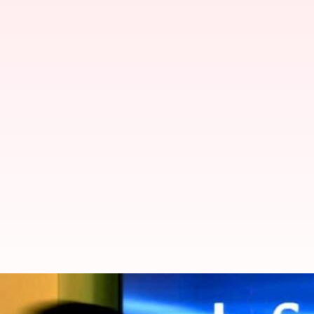
Infosys: మైసూరు క్యాంపస్‌లో మరో 19