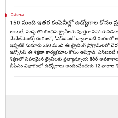
వివరాలు
150 మంది ఇతర కంపెనీల్లో ఉద్యోగాల కోసం ప
అయితే, సంస్థ తొలగించిన ట్రైనీలకు పూర్తిగా సహాయపడుతోంది. 
మేనేజ్‌మెంట్) రంగంలో, 'ఎన్ఐఐటీ' ద్వారా ఐటీ రంగంలో 
ఇప్పటికే సుమారు 250 మంది ఈ ట్రైనింగ్ ప్రోగ్రామ్‌లలో చ
ఇన్ఫోసిస్ ఈ శిక్షణా కార్యక్రమాల కోసం అప్‌గ్రాడ్, ఎన్ఐఐట
శిక్షణలో విఫలమైన ట్రైనీలకు ప్రత్యామ్నాయ కెరీర్ అవకాశ
బీపీఎం విభాగంలో ఉద్యోగాలు అందించేందుకు 12 వారాల శిక్షణ