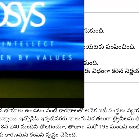
న్ఫోసిస్
మరోసారి కఠిన నిర్ణయం తీసుకుంది.
్థ తొలగించింది.
ణంతో ఏకంగా 195 మందిని సంస్థ బయటకు పంపించింది.
వెలుగులోకి వచ్చింది.
ల మొత్తం సంఖ్య సుమారు 800కు చేరుకుంది.
ోసిస్
మందగమన భయాలు ఉండటం వంటి కారణాలతో అనేక ఐటీ సంస్థలు వ్య
నాయి. ఇన్ఫోసిస్ ఇప్పటివరకు నాలుగు విడతలుగా ట్రైనీలను తొ
ల్ 18న 240 మందిని తొలగించగా, తాజాగా మరో 195 మందిని ఇంటి
కారణమని కంపెనీ స్పష్టం చేసింది.