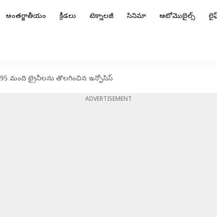
అంతర్జాతీయం
క్రీడలు
టెక్నాలజీ
సినిమా
ఆటోమొబైల్స్
లైఫ్
95 మంది ట్రైనీలను తొలగించిన ఇన్ఫోసిస్
ADVERTISEMENT