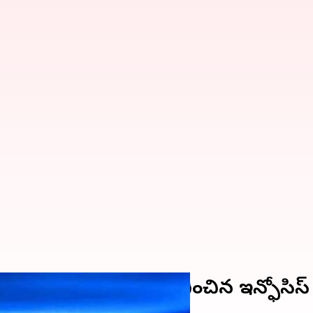
5 మంది ట్రైనీలను తొలగించిన ఇన్ఫోసిస