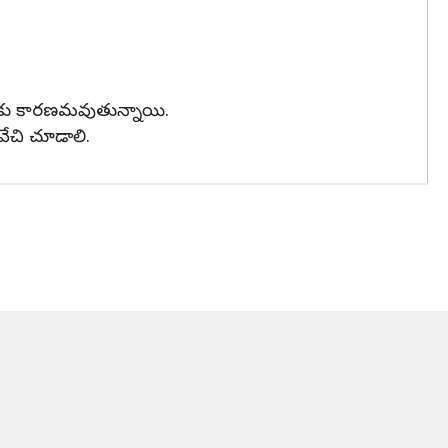
ోళనకు కారణమవుతున్నాయి.
వేచి చూడాలి.