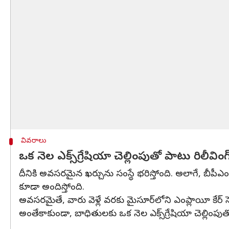
వివరాలు
ఒక నెల ఎక్స్‌గ్రేషియా చెల్లింపుతో పాటు రిలీవింగ
దీనికి అవసరమైన ఖర్చును సంస్థే భరిస్తోంది. అలాగే, బీపీ
కూడా అందిస్తోంది.
అవసరమైతే, వారు వెళ్లే వరకు మైసూర్‌లోని ఎంప్లాయీ కేర్ సె
అంతేకాకుండా, బాధితులకు ఒక నెల ఎక్స్‌గ్రేషియా చెల్లింపు