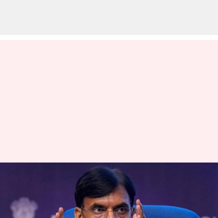
EPFO 3.0: ఈపీఎఫ్‌ఓ 3.0
వచ్చేస్తోంది.. కీలక వివరాలు
వెల్లడించిన కేంద్రమంత్రి మన్‌సుఖ్‌