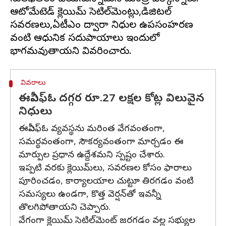
ఆటోమేటెడ్ క్లెయిమ్ సెటిల్‌మెంట్లు,డిజిటల్
సవరణలు,ఏటీఎం ద్వారా నిధుల ఉపసంహరణ
వంటి ఆధునిక సదుపాయాలు ఇందులో
వివరాలు
ఈపీఎఫ్‌ఓ దగ్గర రూ.27 లక్షల కోట్ల విలువైన
నిధులు
ఈపీఎఫ్‌ఓ వ్యవస్థను మరింత వేగవంతంగా,
సమర్థవంతంగా, సౌకర్యవంతంగా మార్చడం ఈ
మార్పుల ప్రధాన ఉద్దేశమని స్పష్టం చేశారు.
ఇప్పటి వరకు క్లెయిమ్‌లు, సవరణల కోసం ఫారాలు
పూరించడం, కార్యాలయాల చుట్టూ తిరగడం వంటి
సమస్యలు ఉండగా, కొత్త వెర్షన్‌తో ఇవన్నీ
తొలగిపోతాయని చెప్పారు.
వేగంగా క్లెయిమ్ సెటిల్‌మెంట్‌ జరగడం వల్ల సభ్యుల