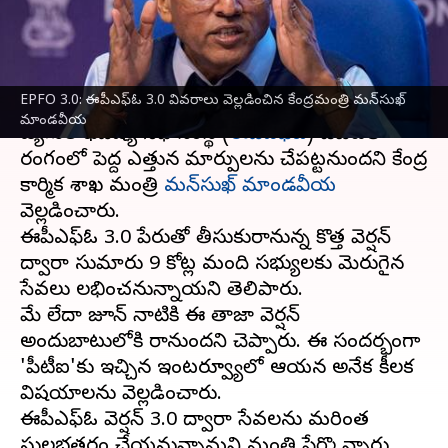
మాండవీయ
వ్రాసిన వారు
Apr 19, 2025
09:43 am
Sirish Praharaju
ఈ వార్తాకథనం ఏంటి
EPFO 3.0: ఈపీఎఫ్‌ఓ 3.0 వివరాలు వెల్లడించిన కేంద్రమంత్రి మన్‌సుఖ్‌
మాండవీయ
ఉద్యోగుల భవిష్య నిధి సంస్థ (
ఈపీఎఫ్‌ఓ
) డిజిటల్
రంగంలో పెద్ద ఎత్తున మార్పులను చేపట్టనుందని కేంద్ర
కార్మిక శాఖ మంత్రి
మన్‌సుఖ్ మాండవీయ
వెల్లడించారు.
ఈపీఎఫ్‌ఓ 3.0 పేరుతో తీసుకురానున్న కొత్త వెర్షన్‌
ద్వారా సుమారు 9 కోట్ల మంది సభ్యులకు మెరుగైన
సేవలు లభించనున్నాయని తెలిపారు.
మే లేదా జూన్‌ నాటికి ఈ తాజా వెర్షన్‌
అందుబాటులోకి రానుందని చెప్పారు. ఈ సందర్భంగా
'పీటీఐ'కు ఇచ్చిన ఇంటర్వ్యూలో ఆయన అనేక కీలక
విషయాలను వెల్లడించారు.
ఈపీఎఫ్‌ఓ వెర్షన్‌ 3.0 ద్వారా సేవలను మరింత
సులభతరం చేయనున్నామని మంత్రి పేర్కొన్నారు.