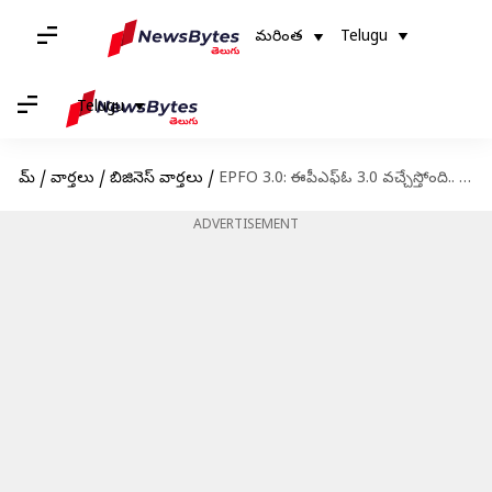
మరింత
Telugu
Telugu
హోమ్
/
వార్తలు
/
బిజినెస్ వార్తలు
/
EPFO 3.0: ఈపీఎఫ్‌ఓ 3.0 వచ్చేస్తోంది.. కీలక వివరాలు వెల్లడించిన కేంద్రమంత్రి మన్‌సుఖ్‌ మాండవీయ
ADVERTISEMENT