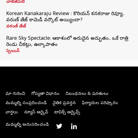
చాట్‌జీపీటీ
Korean Kanakaraju Review : కొరియన్ కనకరాజు రివ్యూ..
వరుణ్ తేజ్ కామెడీ వర్కౌట్ అయ్యిందా?
వరుణ్ తేజ్
Rare Sky Spectacle: ఆకాశంలో అరుదైన అద్భుతం.. ఒకే రాత్రి
రెండు చీకట్లు, ఉల్కాపాతం
స్పెయిన్
మా గురించి
గోప్యతా విధానం
నిబంధనలు & షరతులు
మమ్మల్ని సంప్రదించండి
నైతిక ప్రవర్తన
ఫిర్యాదుల పరిష్కారం
వార్తలు
న్యూస్ ఆర్కైవ్
టాపిక్స్ ఆర్కైవ్స్
మమ్మల్ని అనుసరించండి