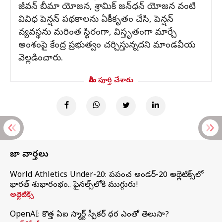
జీవన్ బీమా యోజన, శ్రామిక్ జన్‌ధన్ యోజన వంటి
వివిధ పెన్షన్ పథకాలను ఏకీకృతం చేసి, పెన్షన్
వ్యవస్థను మరింత స్థిరంగా, విస్తృతంగా మార్చే
అంశంపై కేంద్ర ప్రభుత్వం చర్చిస్తున్నదని మాండవీయ
వెల్లడించారు.
మీరు పూర్తి చేశారు
తాజా వార్తలు
World Athletics Under-20: ప్రపంచ అండర్-20 అథ్లెటిక్స్‌లో
భారత్‌ శుభారంభం.. ఫైనల్స్‌లోకి ముగ్గురు!
అథ్లెటిక్స్
OpenAI: కొత్త ఏఐ స్మార్ట్ స్పీకర్ ధర ఎంతో తెలుసా?