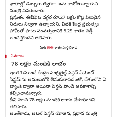
ఖాతాల్లో డబ్బులు త్వరగా జమ కాబోతున్నాయని
మంత్రి వివరించారు.
ప్రస్తుతం ఈపీఎఫ్‌ఓ దగ్గర రూ.27 లక్షల కోట్ల విలువైన
నిధులు నిల్వగా ఉన్నాయని, వీటికి కేంద్ర ప్రభుత్వం
హామీతో పాటు సంవత్సరానికి 8.25 శాతం వడ్డీ
అందిస్తోందని తెలిపారు.
మీరు
50%
శాతం పూర్తి చేశారు
వివరాలు
78 లక్షల మందికి లాభం
ఇంతకుముందే కేంద్రం సెంట్రలైజ్డ్ పెన్షన్ పేమెంట్
సిస్టమ్‌ను అమలులోకి తీసుకురావడంతో, దేశంలోని ఏ
బ్యాంక్‌ ద్వారా అయినా పెన్షన్ పొందే అవకాశాన్ని
కల్పించామన్నారు.
దీని వలన 78 లక్షల మందికి లాభం చేకూరిందని
తెలిపారు.
అంతేకాదు, అటల్ పెన్షన్ యోజన, ప్రధాన మంత్రి