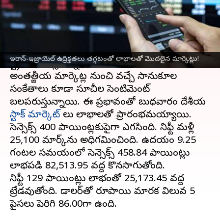
వ్రాసిన వారు
Jun 25, 2025
10:05 am
Jayachandra Akuri
ఈ వార్తాకథనం ఏంటి
ఇరాన్-ఇజ్రాయెల్ మధ్య యుద్ధం శాంతించడం డాలాల్
ఇరాన్-ఇజ్రాయెల్ ఉద్రిక్తతలు తగ్గటంతో లాభాలతో మొదలైన మార్కెట్లు!
స్ట్రీట్‌కి ఉత్సాహాన్ని నింపింది.
అంతర్జాతీయ మార్కెట్ల నుంచి వచ్చే సానుకూల
సంకేతాలు కూడా సూచీల సెంటిమెంట్‌
బలపరుస్తున్నాయి. ఈ ప్రభావంతో బుధవారం దేశీయ
స్టాక్ మార్కెట్
లు లాభాలతో ప్రారంభమయ్యాయి.
సెన్సెక్స్‌ 400 పాయింట్లకుపైగా ఎగసింది. నిఫ్టీ మళ్లీ
25,100 మార్క్‌ను అధిగమించింది. ఉదయం 9.25
గంటల సమయంలో సెన్సెక్స్‌ 458.84 పాయింట్లు
లాభపడి 82,513.95 వద్ద కొనసాగుతోంది.
నిఫ్టీ 129 పాయింట్లు లాభంతో 25,173.45 వద్ద
ట్రేడవుతోంది. డాలర్‌తో రూపాయి మారక విలువ 5