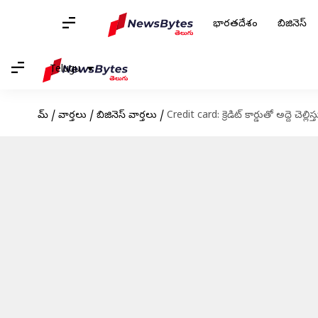
భారతదేశం
బిజినెస్
Telugu
హోమ్
/
వార్తలు
/
బిజినెస్ వార్తలు
/
Credit card: క్రెడిట్‌ కార్డుతో అద్దె 