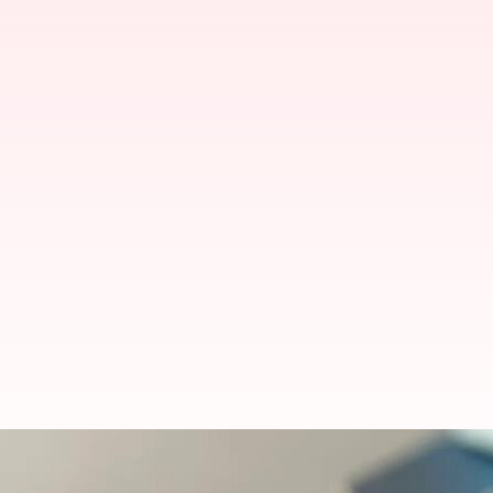
Credit card: క్రెడిట్‌ కార్డుతో అద్దె 