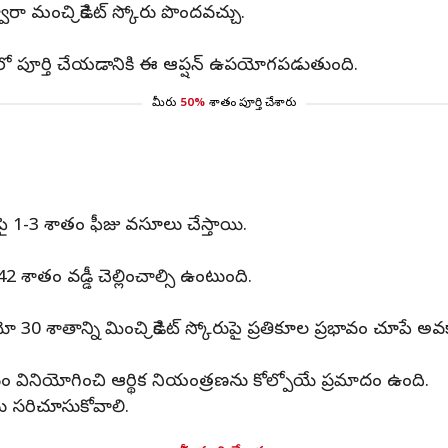
వారా మంచి క్రెడిట్‌ స్కోరు పొందవచ్చు.
లంలో పూర్తి చేయడానికి ఈ ఆప్షన్‌ ఉపయోగపడుతుంది.
మీరు
50%
శాతం పూర్తి చేశారు
ట్లపై 1-3 శాతం ఫీజు వసూలు చేస్తాయి.
42 శాతం వడ్డీ చెల్లించాల్సి ఉంటుంది.
ిషియో 30 శాతాన్ని మించి క్రెడిట్‌ స్కోరుపై ప్రతికూల ప్రభావం చూపే
ోసం వినియోగించి ఆర్థిక నియంత్రణను కోల్పోయే ప్రమాదం ఉంది.
జులను సరిచూసుకోవాలి.