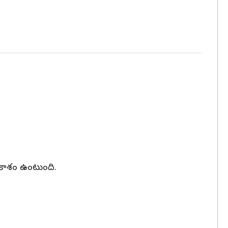
 అవకాశం ఉంటుంది.