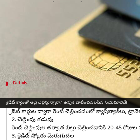
వ్రాసిన వారు
Dec 31, 2024
11:33 am
Jayachandra Akuri
ఈ వార్తాకథనం ఏంటి
షాపింగ్‌, డైనింగ్‌, బిల్లుల చెల్లింపులు వంటి వాటికి చాలా 
నగదు కొరత ఉన్నపుడు ఈ ఆప్షన్‌ ద్వారా వేరే ఖాతాకు 
కొన్ని సందర్భాల్లో చేతిలో డబ్బు ఉన్నా, క్రెడిట్‌ కార్
పేటీఎం, ఫోన్‌పే, క్రెడ్‌, నో బ్రోకర్‌, రెడ్‌ జిరాఫీ, ఫ్రీ
Details
క్రెడిట్‌ కార్డుతో రెంట్‌ చెల్లింపుల ప్రయోజనాలు
క్రెడిట్‌ కార్డుతో అద్దె చెల్లిస్తున్నారా? తప్పక పాటించవలసిన నియమాలివే!
1. రివార్డులు, క్యాష్‌బ్యాక్‌లు
క్రెడిట్‌ కార్డుల ద్వారా రెంట్‌ చెల్లించడంలో క్యాష్‌బ్యాక్‌లు
2. చెల్లింపు గడువు
రెంట్‌ చెల్లింపుల తర్వాత బిల్లు చెల్లించడానికి 2
3. క్రెడిట్‌ స్కోరు మెరుగుదల