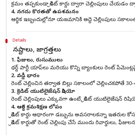
క్రమం తప్పకుండా క్రెడిట్‌ కార్డు ద్వారా చెల్లింపులు చేయడం ద్
4. నగదు కొరతతో ఉపశమనం
ఆర్థిక ఇబ్బందుల్లోనూ యజమానికి అద్దె చెల్లింపులు సకా
Details
నష్టాలు, జాగ్రత్తలు
1. ఫీజులు, రుసుములు
థర్డ్‌ పార్టీ యాప్‌లు మరియు కొన్ని బ్యాంకులు రెంట్‌ పేమెం
2. వడ్డీ భారం
రెంట్‌ చెల్లించిన తర్వాత బిల్లు సకాలంలో చెల్లించకపోతే 30-
3. క్రెడిట్‌ యుటిలైజేషన్‌ రిషియో
రెంట్‌ చెల్లింపులు ఎక్కువగా ఉంటే, క్రెడిట్‌ యుటిలైజేషన్‌ ర
4. ఆర్థిక క్రమశిక్షణ లోపం
క్రెడిట్‌ కార్డు ఆధారంగా డబ్బును అవసరాలకన్నా ఇతరుల క
క్రెడిట్‌ కార్డుతో రెంట్‌ చెల్లింపు చేసే ముందు రివార్డులు, ఫీ