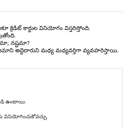
క్రెడిట్‌ కార్డుల వినియోగం విస్తరిస్తోంది.
ుతోంది.
లాభమా, నష్టమా?
 ఇంటి యజమాని అద్దెదారుని మధ్య మధ్యవర్తిగా వ్యవహరిస్తాయి.
ధారపడి ఉంటాయి.
 వినియోగించుకోవచ్చు.