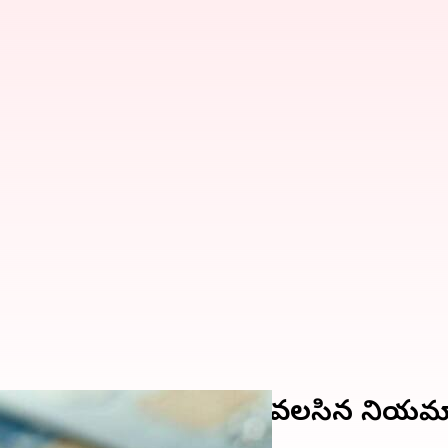
చెల్లిస్తున్నారా? తప్పక పాటించవలసిన నియమ