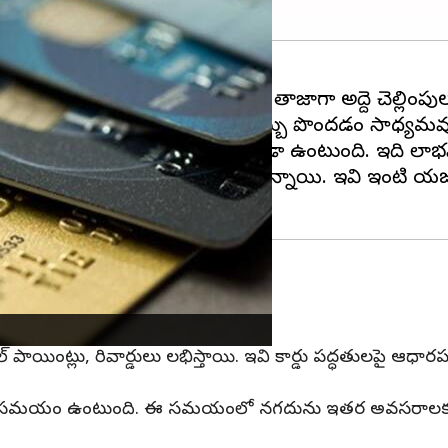
మంది
క్రెడిట్‌ కార్డు
లను వాడుతున్నారు. తాజాగా అద్దె చెల్లింపులకూ 
నగదు బదిలీ చేసి, అక్కడి నుంచి డబ్బు పొందడం సాధ్యమవ
డు ద్వారా రెంట్‌ పేమెంట్‌ చేసే అలవాటు కూడా ఉంటుంది. ఇది 
ఛార్జ్‌ వంటి సంస్థలు రెంట్‌ పేమెంట్‌ సేవలందిస్తున్నాయి. ఇవి
, ట్రావెల్‌ పాయింట్లు, రివార్డులు లభిస్తాయి. ఇవి కార్డు పద్ధతులపై ఆ
0-45 రోజుల సమయం ఉంటుంది. ఈ సమయంలో నగదును ఇతర అవసరాలకు