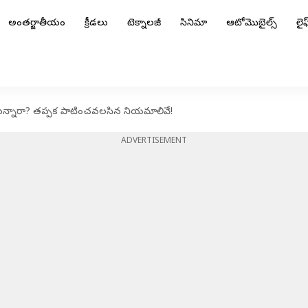
అంతర్జాతీయం
క్రీడలు
టెక్నాలజీ
సినిమా
ఆటోమొబైల్స్
లైఫ్
చెల్లిస్తున్నారా? తప్పక పాటించవలసిన నియమాలివే!
ADVERTISEMENT