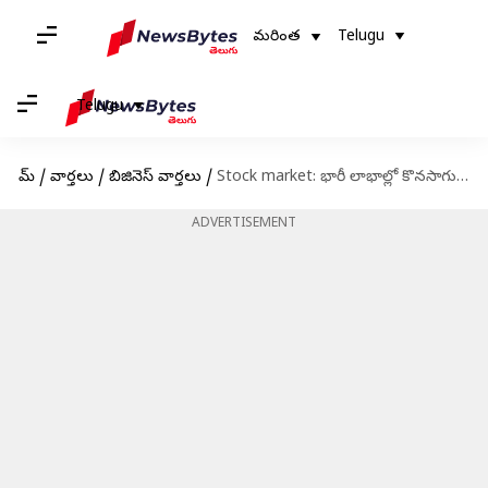
మరింత
Telugu
Telugu
హోమ్
/
వార్తలు
/
బిజినెస్ వార్తలు
/
Stock market: భారీ లాభాల్లో కొనసాగుతున్న దేశీయ స్టాక్ మార్కెట్‌ సూచీలు.. సెన్సెక్స్‌ 1100 పాయింట్లు జంప్
ADVERTISEMENT