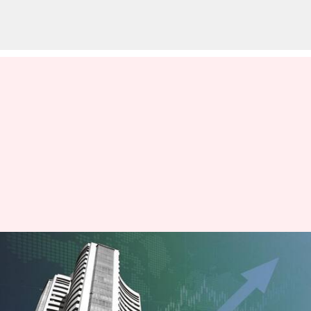
Stock market: భారీ లాభాల్లో
కొనసాగుతున్న దేశీయ స్టాక్ మార్కెట్‌
సూచీలు.. సెన్సెక్స్‌ 1100 పాయింట్లు