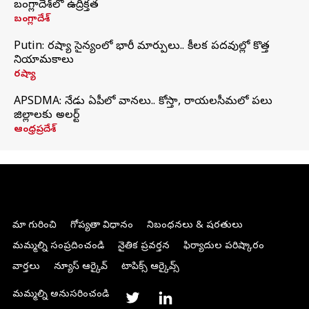
బంగ్లాదేశ్‌లో ఉద్రిక్తత
బంగ్లాదేశ్
Putin: రష్యా సైన్యంలో భారీ మార్పులు.. కీలక పదవుల్లో కొత్త
నియామకాలు
రష్యా
APSDMA: నేడు ఏపీలో వానలు.. కోస్తా, రాయలసీమలో పలు
జిల్లాలకు అలర్ట్
ఆంధ్రప్రదేశ్
మా గురించి
గోప్యతా విధానం
నిబంధనలు & షరతులు
మమ్మల్ని సంప్రదించండి
నైతిక ప్రవర్తన
ఫిర్యాదుల పరిష్కారం
వార్తలు
న్యూస్ ఆర్కైవ్
టాపిక్స్ ఆర్కైవ్స్
మమ్మల్ని అనుసరించండి