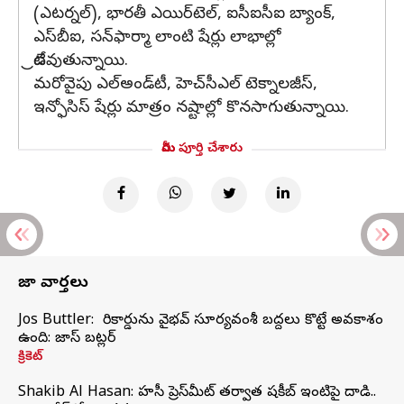
(ఎటర్నల్‌), భారతీ ఎయిర్‌టెల్‌, ఐసీఐసీఐ బ్యాంక్‌,
ఎస్‌బీఐ, సన్‌ఫార్మా లాంటి షేర్లు లాభాల్లో
ట్రేడవుతున్నాయి.
మరోవైపు ఎల్‌అండ్‌టీ, హెచ్‌సీఎల్‌ టెక్నాలజీస్‌,
ఇన్ఫోసిస్‌ షేర్లు మాత్రం నష్టాల్లో కొనసాగుతున్నాయి.
మీరు పూర్తి చేశారు
తాజా వార్తలు
Jos Buttler: నా రికార్డును వైభవ్ సూర్యవంశీ బద్దలు కొట్టే అవకాశం
ఉంది: జాస్ బట్లర్
క్రికెట్
Shakib Al Hasan: హసీనా ప్రెస్‌మీట్‌ తర్వాత షకీబ్‌ ఇంటిపై దాడి..