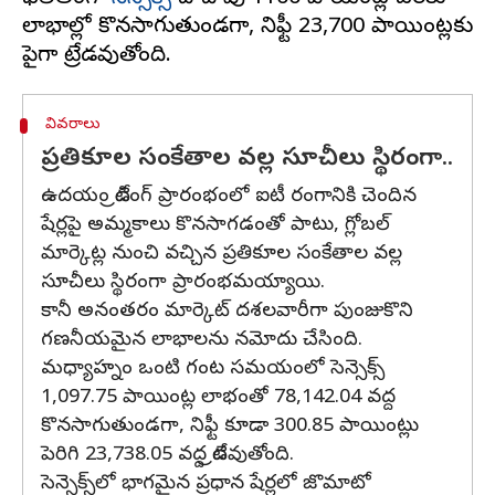
లాభాల్లో కొనసాగుతుండగా, నిఫ్టీ 23,700 పాయింట్లకు
వివరాలు
ప్రతికూల సంకేతాల వల్ల సూచీలు స్థిరంగా..
ఉదయం ట్రేడింగ్‌ ప్రారంభంలో ఐటీ రంగానికి చెందిన
షేర్లపై అమ్మకాలు కొనసాగడంతో పాటు, గ్లోబల్
మార్కెట్ల నుంచి వచ్చిన ప్రతికూల సంకేతాల వల్ల
సూచీలు స్థిరంగా ప్రారంభమయ్యాయి.
కానీ అనంతరం మార్కెట్‌ దశలవారీగా పుంజుకొని
గణనీయమైన లాభాలను నమోదు చేసింది.
మధ్యాహ్నం ఒంటి గంట సమయంలో సెన్సెక్స్‌
1,097.75 పాయింట్ల లాభంతో 78,142.04 వద్ద
కొనసాగుతుండగా, నిఫ్టీ కూడా 300.85 పాయింట్లు
పెరిగి 23,738.05 వద్ద ట్రేడవుతోంది.
సెన్సెక్స్‌లో భాగమైన ప్రధాన షేర్లలో జొమాటో