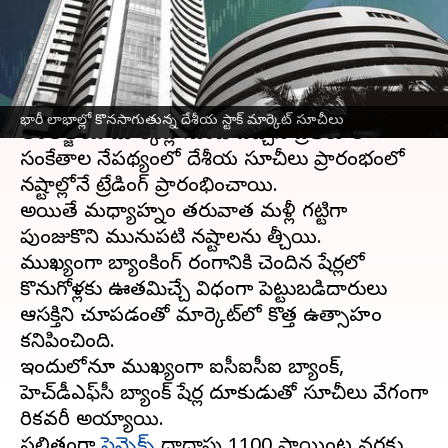
జంప్
వ్రాసిన వారు
Apr 17, 2025
01:15 pm
Sirish Praharaju
ఈ వార్తాకథనం ఏంటి
భారీ లాభాల్లో కొనసాగుతున్న దేశీయ స్టాక్ మార్కెట్‌ సూచీలు
అంతర్జాతీయ మార్కెట్ల నుండి వచ్చిన ప్రతికూల
సంకేతాల నేపథ్యంలో దేశీయ సూచీలు ప్రారంభంలో
నష్టాల్లోనే ట్రేడింగ్‌ ప్రారంభించాయి.
అయితే మధ్యాహ్నం తరువాత మళ్లీ గట్టిగా
పుంజుకొని మునుపటి నష్టాలను తీర్చాయి.
ముఖ్యంగా బ్యాంకింగ్‌ రంగానికి చెందిన షేర్లలో
కొనుగోళ్లకు ఊతమిచ్చే విధంగా పెట్టుబడిదారులు
ఆసక్తిని చూపడంతో మార్కెట్‌లో కొత్త ఉత్సాహం
కనిపించింది.
ఇందులోనూ ముఖ్యంగా ఐసీఐసీఐ బ్యాంక్‌,
హెచ్‌డీఎఫ్‌సీ బ్యాంక్‌ షేర్ల దూకుడుతో సూచీలు వేగంగా
రికవరీ అయ్యాయి.
ఫలితంగా
సెన్సెక్స్‌
దాదాపు 1100 పాయింట్ల వరకు