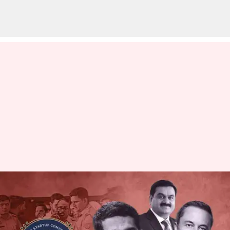
ఈవెంట్ అతిథిగా మస్క్
వస్తున్నారంటూ రూ.8,000 టిక్కెట్
తో మోసం చేసిన స్టార్ట్-అప్