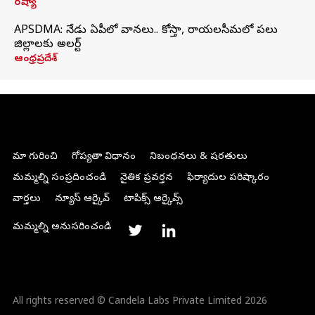
రష్యా
APSDMA: నేడు ఏపీలో వానలు.. కోస్తా, రాయలసీమలో పలు
జిల్లాలకు అలర్ట్
ఆంధ్రప్రదేశ్
మా గురించి
గోప్యతా విధానం
నిబంధనలు & షరతులు
మమ్మల్ని సంప్రదించండి
నైతిక ప్రవర్తన
ఫిర్యాదుల పరిష్కారం
వార్తలు
న్యూస్ ఆర్కైవ్
టాపిక్స్ ఆర్కైవ్స్
మమ్మల్ని అనుసరించండి
All rights reserved © Candela Labs Private Limited 2026