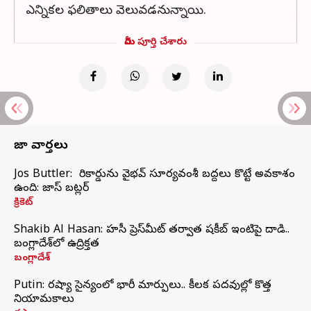
ఎన్నికల ఫలితాలు వెలువడనున్నాయి.
మీరు పూర్తి చేశారు
తాజా వార్తలు
Jos Buttler: నా రికార్డును వైభవ్ సూర్యవంశీ బద్దలు కొట్టే అవకాశం
ఉంది: జాస్ బట్లర్
క్రికెట్
Shakib Al Hasan: హసీనా ప్రెస్‌మీట్‌ తర్వాత షకీబ్‌ ఇంటిపై దాడి..
బంగ్లాదేశ్‌లో ఉద్రిక్తత
బంగ్లాదేశ్
Putin: రష్యా సైన్యంలో భారీ మార్పులు.. కీలక పదవుల్లో కొత్త
నియామకాలు