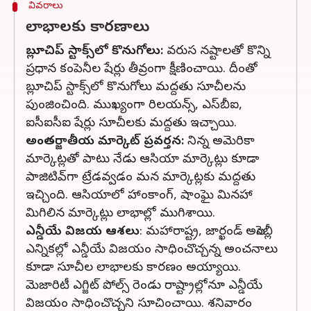
వివరాలు
లాభాలకు కారణాలు
బ్లూచిప్‌ స్టాక్స్‌లో కొనుగోలు:
వరుస నష్టాలతో కొన్ని
ప్రధాన కంపెనీల షేర్లు తీవ్రంగా క్షీణించాయి. దీంతో
బ్లూచిప్‌ స్టాక్స్‌లో కొనుగోలు మద్దతు సూచీలను
పుంజించింది. ముఖ్యంగా రిలయన్స్‌, ఎస్‌బీఐ,
ఐసీఐసీఐ షేర్లు సూచీలకు మద్దతు ఇచ్చాయి.
అంతర్జాతీయ మార్కెట్‌ ప్రవర్తన:
నిన్న అమెరికా
మార్కెట్లతో పాటు నేడు ఆసియా మార్కెట్లు కూడా
పాజిటివ్‌గా ట్రేడవ్వడం మన మార్కెట్లకు మద్దతు
ఇచ్చింది. ఆసియాలో హాంకాంగ్‌, షాంఘై మినహా
మిగిలిన మార్కెట్లు లాభాల్లో ముగిశాయి.
ఎన్డీయే విజయ ఆశలు
: మహారాష్ట్ర, జార్ఖండ్‌ అసెంబ్లీ
ఎన్నికల్లో ఎన్డీయే విజయం సాధించొచ్చన్న అంచనాలు
కూడా సూచీల లాభాలకు కారణం అయ్యాయి.
మెజారిటీ ఎగ్జిట్‌ పోల్స్‌ రెండు రాష్ట్రాల్లోనూ ఎన్డీయే
విజయం సాధించొచ్చని సూచించాయి. శనివారం