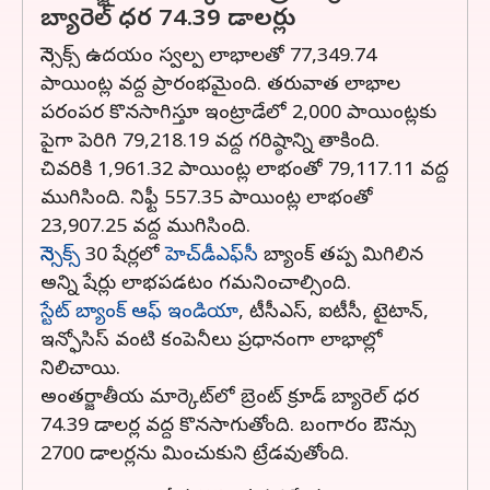
బ్యారెల్‌ ధర 74.39 డాలర్లు
సెన్సెక్స్‌ ఉదయం స్వల్ప లాభాలతో 77,349.74
పాయింట్ల వద్ద ప్రారంభమైంది. తరువాత లాభాల
పరంపర కొనసాగిస్తూ ఇంట్రాడేలో 2,000 పాయింట్లకు
పైగా పెరిగి 79,218.19 వద్ద గరిష్ఠాన్ని తాకింది.
చివరికి 1,961.32 పాయింట్ల లాభంతో 79,117.11 వద్ద
ముగిసింది. నిఫ్టీ 557.35 పాయింట్ల లాభంతో
23,907.25 వద్ద ముగిసింది.
సెన్సెక్స్‌
30 షేర్లలో
హెచ్‌డీఎఫ్‌సీ
బ్యాంక్‌ తప్ప మిగిలిన
అన్ని షేర్లు లాభపడటం గమనించాల్సింది.
స్టేట్‌ బ్యాంక్‌ ఆఫ్‌ ఇండియా
, టీసీఎస్‌, ఐటీసీ, టైటాన్‌,
ఇన్ఫోసిస్‌ వంటి కంపెనీలు ప్రధానంగా లాభాల్లో
నిలిచాయి.
అంతర్జాతీయ మార్కెట్‌లో బ్రెంట్‌ క్రూడ్‌ బ్యారెల్‌ ధర
74.39 డాలర్ల వద్ద కొనసాగుతోంది. బంగారం ఔన్సు
2700 డాలర్లను మించుకుని ట్రేడవుతోంది.