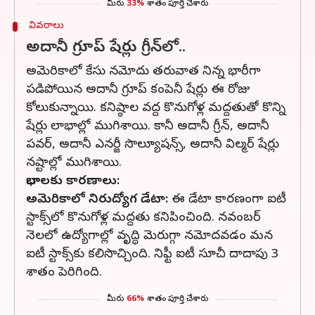
మీరు
33%
శాతం పూర్తి చేశారు
వివరాలు
అదానీ గ్రూప్‌ షేర్లు గ్రీన్‌లో..
అమెరికాలో కేసు నమోదు తరువాత నిన్న భారీగా
పడిపోయిన అదానీ గ్రూప్‌ కంపెనీ షేర్లు ఈ రోజు
కోలుకున్నాయి. కనిష్ఠాల వద్ద కొనుగోళ్ల మద్దతుతో కొన్ని
షేర్లు లాభాల్లో ముగిశాయి. కానీ అదానీ గ్రీన్‌, అదానీ
పవర్‌, అదానీ ఎనర్జీ సొల్యూషన్స్‌, అదానీ విల్మర్‌ షేర్లు
నష్టాల్లో ముగిశాయి.
లాభాలకు కారణాలు:
అమెరికాలో నిరుద్యోగ డేటా:
ఈ డేటా కారణంగా ఐటీ
స్టాక్స్‌లో కొనుగోళ్ల మద్దతు కనిపించింది. నవంబర్‌
నెలలో ఉద్యోగాల్లో వృద్ధి మెరుగ్గా నమోదవడం మన
ఐటీ స్టాక్స్‌కు కలిసొచ్చింది. నిఫ్టీ ఐటీ సూచీ దాదాపు 3
శాతం పెరిగింది.
మీరు
66%
శాతం పూర్తి చేశారు