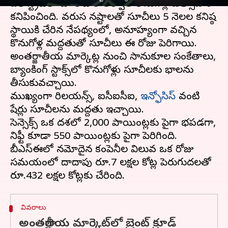
దలాల్‌ స్ట్రీట్‌లో చాలా రోజుల తర్వాత కొనుగోళ్ల ఉత్సాహం
కనిపించింది. వరుస నష్టాలతో సూచీలు 5 నెలల కనిష్ఠ
స్థాయికి చేరిన నేపథ్యంలో, అనూహ్యంగా వచ్చిన
కొనుగోళ్ల మద్దతుతో సూచీలు ఈ రోజు పెరిగాయి.
అంతర్జాతీయ మార్కెట్ల నుంచి సానుకూల సంకేతాలు,
బ్యాంకింగ్ స్టాక్స్‌లో కొనుగోళ్లు సూచీలకు లాభాలను
తీసుకువచ్చాయి.
ముఖ్యంగా రిలయన్స్‌, ఐసీఐసీఐ,
ఇన్ఫోసిస్‌
వంటి
షేర్లు సూచీలను మద్దతు ఇచ్చాయి.
సెన్సెక్స్‌ ఒక దశలో 2,000 పాయింట్లకు పైగా లాభపడగా,
నిఫ్టీ కూడా 550 పాయింట్లకు పైగా పెరిగింది.
బీఎస్‌ఈలో నమోదైన కంపెనీల విలువ ఒక రోజు
సమయంలో దాదాపు రూ.7 లక్షల కోట్ల పెరుగుదలతో
వివరాలు
అంతర్జాతీయ మార్కెట్‌లో బ్రెంట్‌ క్రూడ్‌