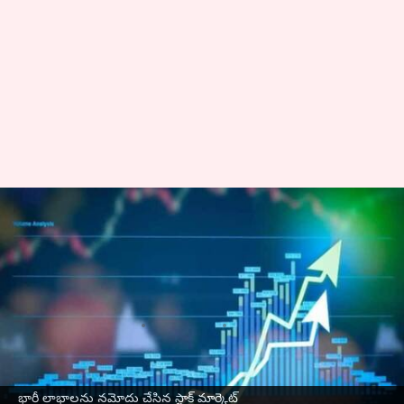
Stock Market: భారీ లాభాలను నమోదు
చేసిన స్టాక్ మార్కెట్‌.. 1,961
పాయింట్ల లాభంతో ముగిసిన
సెన్సెక్స్
వ్రాసిన వారు
Nov 22, 2024
04:32 pm
Sirish Praharaju
ఈ వార్తాకథనం ఏంటి
భారీ లాభాలను నమోదు చేసిన స్టాక్ మార్కెట్‌