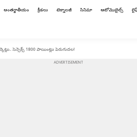
అంతర్జాతీయం
క్రీడలు
టెక్నాలజీ
సినిమా
ఆటోమొబైల్స్
లైఫ్
ెట్లు.. సెన్సెక్స్‌ 1800 పాయింట్లు పెరుగుదల!
ADVERTISEMENT