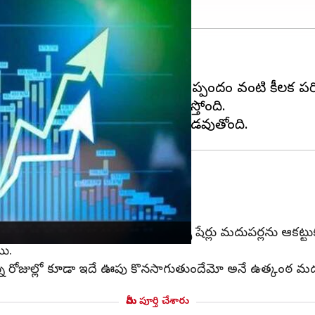
కిస్థాన్ మధ్య కాల్పుల విరమణ ఒప్పందం వంటి కీలక పరి
్కెట్‌లో బుల్ జోష్ స్పష్టంగా కనిపిస్తోంది.
ది.
అండ్ టుబ్రో, యాక్సిస్ బ్యాంక్, టాటా మోటార్స్ షేర్లు మదుపర్లను ఆక
యి.
దున్న రోజుల్లో కూడా ఇదే ఊపు కొనసాగుతుందేమో అనే ఉత్కంఠ మదు
మీరు పూర్తి చేశారు