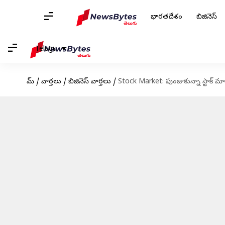
భారతదేశం
బిజినెస్
Telugu
హోమ్
/
వార్తలు
/
బిజినెస్ వార్తలు
/
Stock Market: పుంజుకున్నా స్టాక్ మార్క