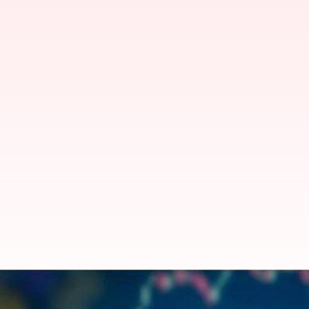
Stock Market: పుంజుకున్నా స్టాక్ మార్క