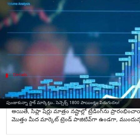
వ్రాసిన వారు
May 12, 2025
09:46 am
Jayachandra Akuri
ఈ వార్తాకథనం ఏంటి
దేశీయ
స్టాక్ మార్కెట్
ఇవాళ లాభాల్లో ట్రేడవుతున్నాయి.
అంతర్జాతీయంగా వచ్చిన సానుకూల సంకేతాలు, భారత్-పా
దీంతో ఇన్వెస్టర్లు కొనుగోళ్లకే మొగ్గుచూపారు. ఫలితంగా మార
Details
లాభాల్లో శ్రీరామ్ ఫైనాల్స్, జియో ఫైనాల్స్
నిఫ్టీ కూడా 571 పాయింట్లు ఎగబాకి 24,579 వద్ద కొనసాగుతోం
ప్రధానంగా
జియో
ఫైనాన్షియల్, శ్రీరామ్ ఫైనాన్స్, లార్సెన్ 
పుంజుకున్నా స్టాక్ మార్కెట్లు.. సెన్సెక్స్‌ 1800 పాయింట్లు పెరుగుదల!
అయితే, సిప్లా షేర్లు మాత్రం నష్టాల్లో ట్రేడింగ్‌ను ప్రారంభించా
మొత్తం మీద మార్కెట్‌ ట్రెండ్ పాజిటివ్‌గా ఉండగా, ముం