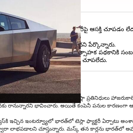
లా
భారతదేశంలో విద్యుత్తు కార్ల తయారీపై ఆసక్తి చూపడం లేదని
ో మాత్రమే టెస్లా ముందుకొస్తోందని పేర్కొన్నారు.
ేశపెట్టిన విద్యుత్తు వాహనాల తయారీ ప్రోత్సాహక పథకానికి సం
ిన రెండో, మూడో రౌండ్‌ సమావేశాలకు టెస్లా ప్రతినిధులు హాజరుక
ర్యటనకు రానున్నారని భావించారు. అయితే కంపెనీ పనుల కారణంగా 
స్‌కి ఇచ్చిన ఇంటర్వ్యూలో భారత్‌లో టెస్లా ఫ్యాక్టరీ ఏర్పాటు అంశాన్
్వారా లాభపడాలని చూస్తున్నారు. మస్క్‌ తన కార్లను భారత్‌లో అ