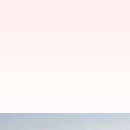
Tesla: టెస్లా కేవలం షోరూమ్‌ల స్థాపనపై మ