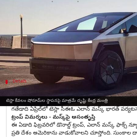
వ్రాసిన వారు
Jun 02, 2025
04:22 pm
Jayachandra Akuri
ఈ వార్తాకథనం ఏంటి
విద్యుత్తు వాహనాల తయారీ రంగంలో ప్రపంచ దిగ్గజం
టెస్
కుమారస్వామి వెల్లడించారు.
దేశీయంగా కేవలం షోరూమ్‌లు ఏర్పాటు చేయాలన్న ఉద్దేశంత
ప్రెస్‌ కాన్ఫరెన్స్‌లో మాట్లాడుతూ భారత ప్రభుత్వం ప్రవ
Details
టెస్లా ప్రతినిధులు హాజరు కాలేదు
మొదటి రౌండ్‌ చర్చలకు మాత్రమే హాజరయ్యారు. తర్వాత జరిగ
టెస్లా కేవలం షోరూమ్‌ల స్థాపనపై మాత్రమే దృష్టి: కేంద్ర మంత్రి
గతేడాది ఏప్రిల్‌లో టెస్లా సీఈఓ ఎలాన్ మస్క్‌ భారత్ ప
ట్రంప్ విమర్శలు - మస్క్‌పై అసంతృప్తి
ఈ ఏడాది ఫిబ్రవరిలో డొనాల్డ్ ట్రంప్, ఎలాన్ మస్క్ ఫాక్స్ న్యూ
ప్రతి దేశం అమెరికాను వాడుకోవాలని చూస్తోంది. సుంకాల ద