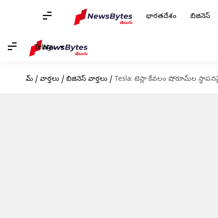
భారతదేశం
బిజినెస్
Telugu
హోమ్
/
వార్తలు
/
బిజినెస్ వార్తలు
/
Tesla: టెస్లా కేవలం షోరూమ్‌ల స్థాపనపై 