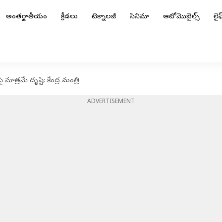
అంతర్జాతీయం
క్రీడలు
టెక్నాలజీ
సినిమా
ఆటోమొబైల్స్
లైఫ్
మాత్రమే దృష్టి: కేంద్ర మంత్రి
ADVERTISEMENT