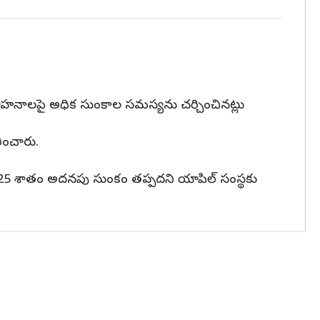
ు వాహనాలపై అధిక సుంకాల సమస్యను చర్చించినట్లు
ించారు.
ే 25 శాతం అదనపు సుంకం తప్పదని యాపిల్ సంస్థకు