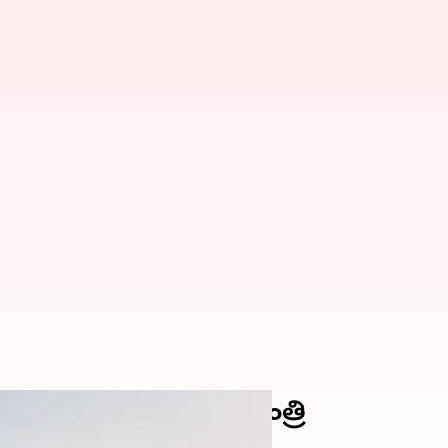
ాత్రమే దృష్టి: కేంద్ర మంత్రి