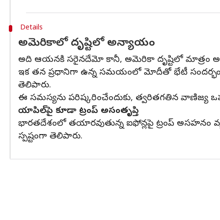
Details
అమెరికాలో దృష్టిలో అన్యాయం
అది ఆయనకి సరైనదేమో కానీ, అమెరికా దృష్టిలో మాత్రం అన
ఇక తన ప్రధానిగా ఉన్న సమయంలో మోదీతో భేటీ సందర్భంగా ఈ 
తెలిపారు.
ఈ సమస్యను పరిష్కరించేందుకు, త్వరితగతిన వాణిజ్య ఒప్పం
యాపిల్‌పై కూడా ట్రంప్ అసంతృప్తి
భారతదేశంలో తయారవుతున్న ఐఫోన్లపై ట్రంప్‌ అసహనం వ్య
స్పష్టంగా తెలిపారు.