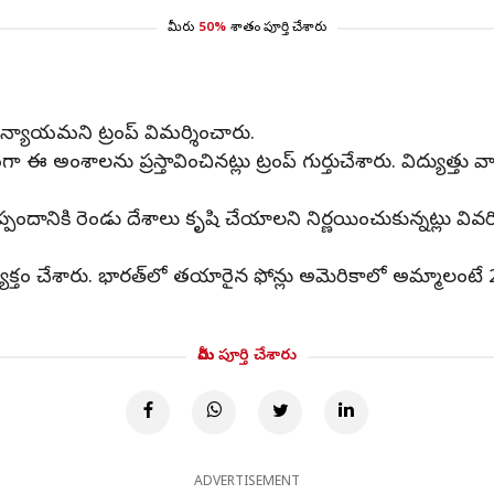
మీరు
50%
శాతం పూర్తి చేశారు
్యాయమని ట్రంప్‌ విమర్శించారు.
అంశాలను ప్రస్తావించినట్లు ట్రంప్ గుర్తుచేశారు. విద్యుత్త
దానికి రెండు దేశాలు కృషి చేయాలని నిర్ణయించుకున్నట్లు వివర
క్తం చేశారు. భారత్‌లో తయారైన ఫోన్లు అమెరికాలో అమ్మాలంట
మీరు పూర్తి చేశారు
ADVERTISEMENT