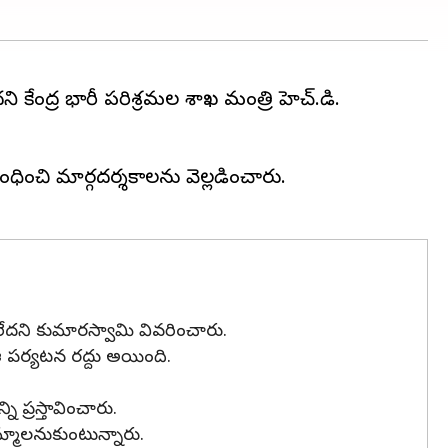
 కేంద్ర భారీ పరిశ్రమల శాఖ మంత్రి హెచ్‌.డి.
బంధించి మార్గదర్శకాలను వెల్లడించారు.
ాలేదని కుమారస్వామి వివరించారు.
ఆ పర్యటన రద్దు అయింది.
ని ప్రస్తావించారు.
మ్మాలనుకుంటున్నారు.