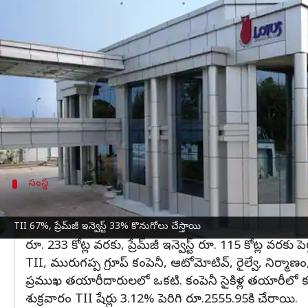
వ్రాసిన వారు
Mar 25, 2023
05:13 pm
Nishkala Sathivada
ఈ వార్తాకథనం ఏంటి
మెడ్‌టెక్ ప్లాట్‌ఫారమ్ భాగస్వామ్యాన్ని ప్రారంభించడానికి ట్య
ట్యూబ్ ఇన్వెస్ట్‌మెంట్స్ ఆఫ్ ఇండియా ('TII'), ప్రేమ్‌జీ ఇ
100% ఈక్విటీ క్యాపిటల్‌ను కొనుగోలు చేయడానికి షేర
కన్సూమబుల్స్ హోల్డింగ్స్ (సమారా క్యాపిటల్ ఎంటిట
సంస్థ
TII 67%, ప్రేమ్‌జీ ఇన్వెస్ట్ 33% కొనుగోలు చేస్తా
TII 67% కొనుగోలు చేస్తుంది, అయితే ప్రేమ్‌జీ ఇన్వెస్ట్ కొ
TII 67%, ప్రేమ్‌జీ ఇన్వెస్ట్ 33% కొనుగోలు చేస్తాయి
రూ. 233 కోట్ల వరకు, ప్రేమ్‌జీ ఇన్వెస్ట్ రూ. 115 కోట్ల వరకు ప
TII, మురుగప్ప గ్రూప్ కంపెనీ, ఆటోమోటివ్, రైల్వే, నిర
ప్రముఖ తయారీదారులలో ఒకటి. కంపెనీ సైకిళ్ల తయారీలో కూ
శుక్రవారం TII షేర్లు 3.12% పెరిగి రూ.2555.95కి చేరాయి.