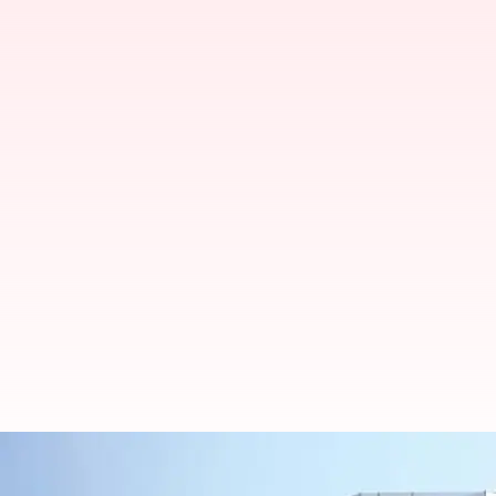
లోటస్ సర్జికల్స్‌ను కొనుగోలు చేయనున్న TII,