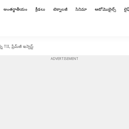
అంతర్జాతీయం
క్రీడలు
టెక్నాలజీ
సినిమా
ఆటోమొబైల్స్
లైఫ్
I, ప్రేమ్‌జీ ఇన్వెస్ట్
ADVERTISEMENT