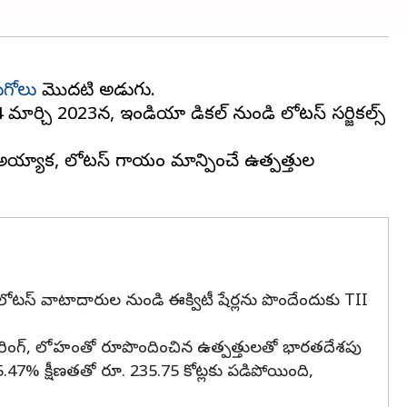
ుగోలు
మొదటి అడుగు.
ం, 24 మార్చి 2023న, ఇండియా మెడికల్ నుండి లోటస్ సర్జికల్స్
 అయ్యాక, లోటస్ గాయం మాన్పించే ఉత్పత్తుల
ంది. లోటస్ వాటాదారుల నుండి ఈక్విటీ షేర్లను పొందేందుకు TII
ినీరింగ్, లోహంతో రూపొందించిన ఉత్పత్తులతో భారతదేశపు
.47% క్షీణతతో రూ. 235.75 కోట్లకు పడిపోయింది,