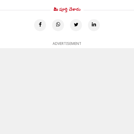
మీరు పూర్తి చేశారు
ADVERTISEMENT