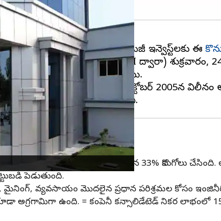
ూబ్ ఇన్వెస్ట్‌మెంట్స్ ఆఫ్ ఇండియా, ప్రేమ్‌జీ ఇన్వెస్ట్‌లకు ఈ
కొన
న్వెస్ట్ (PI ఆపర్చునిటీస్ ఫండ్ I స్కీమ్ II ద్వారా) శుక్రవార
్ కొనుగోలు ఒప్పందంపై సంతకం చేశాయి.
ీ) మరియు ఇతర వాటాదారులు. 21 అక్టోబర్ 2005న విలీనం
యి
న్ని షరతుల పూర్వాపరాల పూర్తికి లోబడి మిగిలిన 33% కొనుగోలు చేసి
ెట్టుబడి పెడుతుంది.
్మాణం, మైనింగ్, వ్యవసాయం మొదలైన ప్రధాన పరిశ్రమల కోసం ఇంజ
డా అగ్రగామిగా ఉంది. = కంపెనీ కన్సాలిడేటెడ్ నికర లాభంలో 15