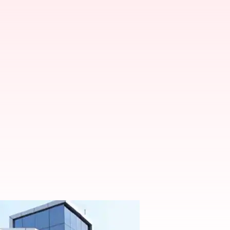
 ప్రేమ్‌జీ ఇన్వెస్ట్