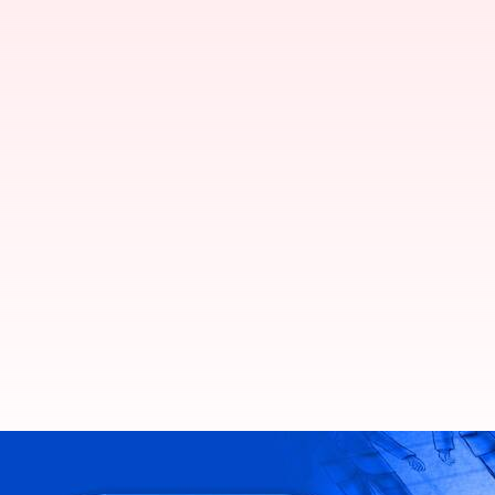
ఇంటెల్ సిఈఓ బాటలో జూమ్ సిఈఓ, త