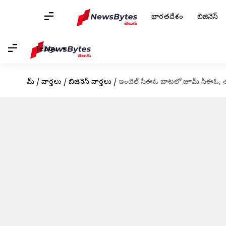
భారతదేశం
బిజినెస్
Telugu
హోమ్
/
వార్తలు
/
బిజినెస్ వార్తలు
/
ఇంటెల్ సిఈఓ బాటలో జూమ్ సిఈఓ, 