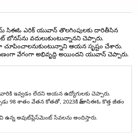
జూమ్ సిఈఓ ఎరిక్ యువాన్ తొలగింపులకు దారితీసిన
ట్ బోనస్‌ను వదులుకుంటున్నానని చెప్పారు.
ఇలా చూపించాలనుకుంటున్నాని ఆయన సృష్టం చేశారు.
స్‌ వారికి ఇవ్వడం లేదని ఆయన ఉద్యోగులకు చెప్పారు.
పుడు 98 శాతం వేతన కోతతో, 2023కి జూమ్ సిఈఓ కొత్త జీతం
వి ఉన్న అవుట్‌ప్లేస్‌మెంట్ సేవలను అందిస్తారు.