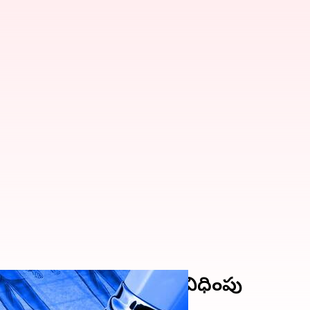
న వేతనంలో 98% కోత విధింపు