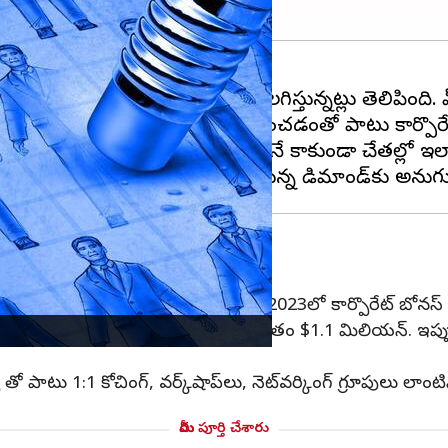
దాదాపు 1,300 ఉద్యోగులను తొలగిస్తున్నట్లు తెలిపింది. 
క సంవత్సరానికి తన
జీతం
98% తగ్గించడంతో పాటు కార్పొరే
దుకే జవాబుదారీతనాన్ని మాటల్లోనే కాకుండా చేతల్లో 
ీ 20 శాతంకు తగ్గింపు
మ బేస్ శాలరీ 20 శాతం తగ్గించుకుంటారని, 2023లో కార్పొరేట్ బోన
స్ శాలరీ $301,731, కానీ అతని మొత్తం జీతం $1.1 మిలియన్. ఇప్
తో పాటు 1:1 కోచింగ్, వర్క్‌షాప్‌లు, నెట్‌వర్కింగ్ గ్రూపులు లాంటి
మీరు పూర్తి చేశారు