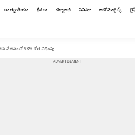
అంతర్జాతీయం
క్రీడలు
టెక్నాలజీ
సినిమా
ఆటోమొబైల్స్
లైఫ్
తన వేతనంలో 98% కోత విధింపు
ADVERTISEMENT