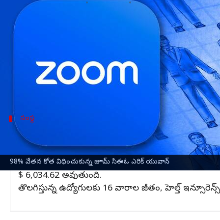
వ్రాసిన వారు
Feb 08, 2023
01:45 pm
Nishkala Sathivada
ఈ వార్తాకథనం ఏంటి
జూమ్ వీడియో కమ్యూనికేషన్స్ మంగళవారం తన 15% అంటే 
పరిస్థితులకు తాను బాధ్యత వహిస్తానని, రాబోయే ఆర్థి
ఈ పొరపాటు చర్యలకు నేను జవాబుదారీగా ఉన్నాను. అం
సంస్థ
ఎగ్జిక్యూటివ్ లీడర్‌షిప్ టీమ్ సభ్యులు బేస్ శాలర
జూమ్‌ సంస్థలోని ఎగ్జిక్యూటివ్ లీడర్‌షిప్ టీమ్ సభ్యులు త
బ్లూమ్‌బెర్గ్ నివేదిక ప్రకారం, యువాన్ గత సంవత్సరం బే
98% వేతన కోత విధించుకున్న జూమ్ సిఈఓ ఎరిక్ యువాన్
$ 6,034.62 అవుతుంది.
తొలగిస్తున్న ఉద్యోగులకు 16 వారాల జీతం, హెల్త్ ఇన్సూరెన్స్ 