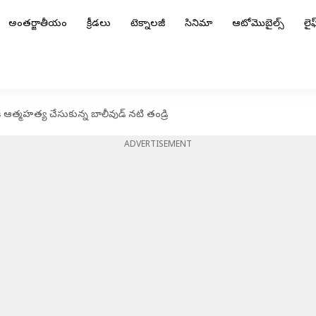
అంతర్జాతీయం
క్రీడలు
టెక్నాలజీ
సినిమా
ఆటోమొబైల్స్
లైఫ్
కి ఆత్మహత్య చేసుకున్న బాలీవుడ్ నటి తండ్రి
ADVERTISEMENT