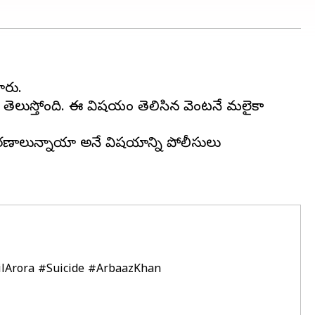
ారు.
డా తెలుస్తోంది. ఈ విషయం తెలిసిన వెంటనే మలైకా
ారణాలున్నాయా అనే విషయాన్ని పోలీసులు
lArora
#Suicide
#ArbaazKhan