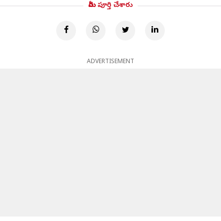
మీరు పూర్తి చేశారు
ADVERTISEMENT