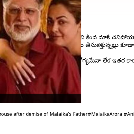
య చేసుకున్నారు.
ల్డింగ్ టెర్రస్ పైకి వెళ్లి, అక్కడి నుంచి కింద దూకి చనిపోయ
ు సమాచారం. ఆయన్ని చికిత్స కోసం తీసుకెళ్తున్నట్లు కూ
్నారు.
న్నారు. ఆత్మహత్యకు కారణాలు అనారోగ్యమేనా లేక ఇతర క
ouse after demise of Malaika's Father
#MalaikaArora
#Ani