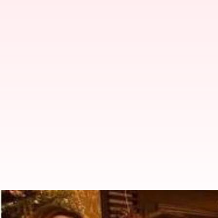
Malaika Arora : టెర్రస్ పై నుంచి దూ