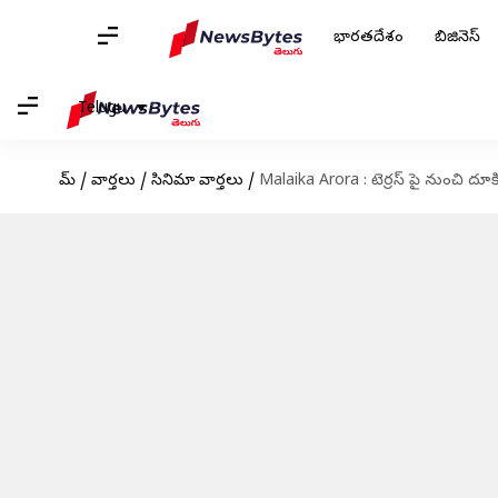
భారతదేశం
బిజినెస్
Telugu
హోమ్
/
వార్తలు
/
సినిమా వార్తలు
/
Malaika Arora : టెర్రస్ పై నుంచి దూ