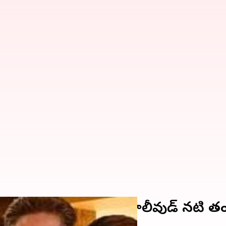
కి ఆత్మహత్య చేసుకున్న బాలీవుడ్ నటి తండ