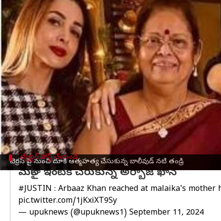
వ్రాసిన వారు
Sep 11, 2024
12:38 pm
Sirish Praharaju
ఈ వార్తాకథనం ఏంటి
బాలీవుడ్
నటి మలైకా అరోరా తండ్రి అనిల్ అరోరా ఆత్మహత్
ఈ రోజు ఉదయం,
ముంబై
సిటీ బాంద్రాలోని ఆయన నివాస బి
అనిల్ అరోరా కొంతకాలంగా అనారోగ్యంతో బాధపడుతున్నట్ల
అరోరా, ఇతర కుటుంబ సభ్యులు వెంటనే ఇంటికి చేరుకున
పోలీసులు సంఘటన స్థలానికి చేరుకొని విచారణ చేస్తు
పరిశీలిస్తున్నారు.
ట్విట్టర్ పోస్ట్ చేయండి
టెర్రస్ పై నుంచి దూకి ఆత్మహత్య చేసుకున్న బాలీవుడ్ నటి తండ్రి
మలైకా ఇంటికి చేరుకున్న అర్బాజ్ ఖాన్
#JUSTIN
: Arbaaz Khan reached at malaika's mother h
pic.twitter.com/1jKxiXT9Sy
— upuknews (@upuknews1)
September 11, 2024