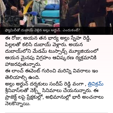
ఈ వార్తాకథనం ఏంటి
ఐకాన్ స్టార్
అల్లు అర్జున్
ఇటీవలే వైజాగ్, హైదరాబాద్‌లో
పుష్ప 2: ది రూల్ షూటింగ్‌ను ముగించారు. ప్రస్తుతం
ఫ్యామిలీతో దుబాయ్ వెళ్లిన అల్లు అర్జున్.. ఎందుకంటే?
విరామంలో ఉన్నారు.
ఈ రోజు, అయన తన భార్య అల్లు స్నేహ రెడ్డి,
పిల్లలతో కలిసి దుబాయ్ వెళ్లారు. అయన
దుబాయ్‌లోని మేడమ్ టుస్సాడ్స్ మ్యూజియంలో
ఆయన మైనపు విగ్రహం ఆవిష్కరణ కార్యక్రమానికి
హాజరవుతున్నారు.
ఈ లాంచ్ ఈవెంట్ గురించి మరిన్ని వివరాలు ఇంకా
తెలియాల్సి ఉంది.
అల్లు అర్జున్ దర్శకులు సందీప్ రెడ్డి వంగా ,
త్రివిక్రమ్
శ్రీనివాస్‌లతో నెక్స్ట్ సినిమాలు చేయనున్నారు. ఈ
ప్రాజెక్ట్ లపై ప్రేక్షకుల్లో, అభిమానుల్లో భారీ అంచనాలు