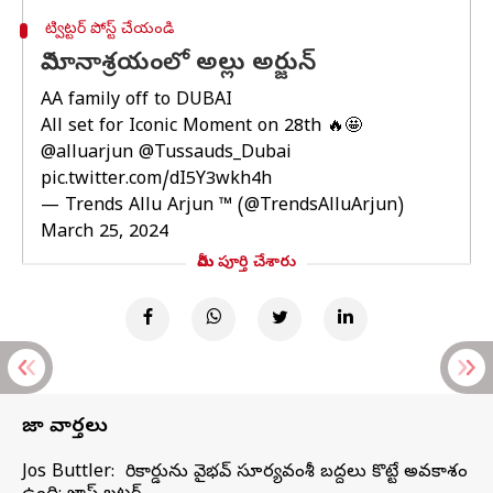
ట్విట్టర్ పోస్ట్ చేయండి
విమానాశ్రయంలో అల్లు అర్జున్
AA family off to DUBAI
All set for Iconic Moment on 28th 🔥🤩
@alluarjun
@Tussauds_Dubai
pic.twitter.com/dI5Y3wkh4h
— Trends Allu Arjun ™ (@TrendsAlluArjun)
March 25, 2024
మీరు పూర్తి చేశారు
తాజా వార్తలు
Jos Buttler: నా రికార్డును వైభవ్ సూర్యవంశీ బద్దలు కొట్టే అవకాశం