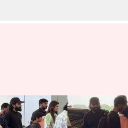
Allu Arjun : ఫ్యామిలీతో దుబాయ్
వెళ్లిన అల్లు అర్జున్.. ఎందుకంటే?
వ్రాసిన వారు
Mar 25, 2024
07:07 pm
Stalin