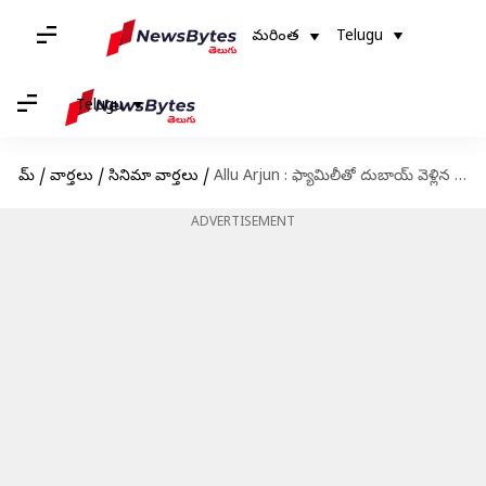
మరింత
Telugu
Telugu
హోమ్
/
వార్తలు
/
సినిమా వార్తలు
/
Allu Arjun : ఫ్యామిలీతో దుబాయ్ వెళ్లిన అల్లు అర్జున్.. ఎందుకంటే?
ADVERTISEMENT