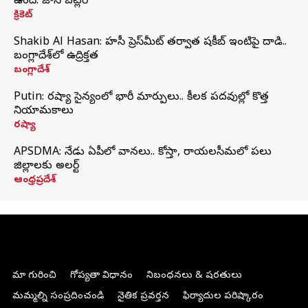
ఉంది: జాస్ బట్లర్
క్రికెట్
Shakib Al Hasan: హసీనా ప్రెస్‌మీట్‌ తర్వాత షకీబ్‌ ఇంటిపై దాడి..
బంగ్లాదేశ్‌లో ఉద్రిక్తత
బంగ్లాదేశ్
Putin: రష్యా సైన్యంలో భారీ మార్పులు.. కీలక పదవుల్లో కొత్త
నియామకాలు
రష్యా
APSDMA: నేడు ఏపీలో వానలు.. కోస్తా, రాయలసీమలో పలు
జిల్లాలకు అలర్ట్
ఆంధ్రప్రదేశ్
మా గురించి
గోప్యతా విధానం
నిబంధనలు & షరతులు
మమ్మల్ని సంప్రదించండి
నైతిక ప్రవర్తన
ఫిర్యాదుల పరిష్కారం