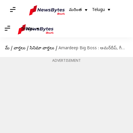
మరింత
Telugu
Telugu
హోమ్
/
వార్తలు
/
సినిమా వార్తలు
/
Amardeep Big Boss : అమర్‌దీప్, గీతూ, అశ్వినీ కార్లు ధ్వంసం.. అన్నపూర్ణ స్టూడియో ముందే అరాచకం
ADVERTISEMENT