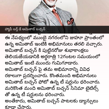
వ్రాసిన వారు
Oct 11, 2023
11:07 am
Sriram Pranateja
ఈ వార్తాకథనం ఏంటి
బాలీవుడ్
మెగాస్టార్
అమితాబ్ బచ్చన్
ఈరోజున(అక్టోబర్
హ్యాపీ బర్త్ డే అమితాబ్ బచ్చన్
11) తన 81వ పుట్టినరోజును జరుపుకుంటున్నారు.
ఈ నేపథ్యంలో ముంబై నగరంలోని జుహూ ప్రాంతంలో
ఉన్న అమితాబ్ ఇంటికి అభిమానులు తరలి వచ్చారు.
అమితాబ్ బచ్చన్ కి పుట్టినరోజు శుభాకాంక్షలు
తెలియజేయడానికి అర్థరాత్రి 12గంటల సమయంలో
అమితాబ్ ఇంటి ముందు గుమిగూడారు.
అమితాబ్ బచ్చన్ పై తమ అభిమానాన్ని వివిధ
రకాలుగా ప్రదర్శించారు. కొంతమంది అభిమానులు
అమితాబ్ బచ్చన్ ఫోటో ఉన్న టీ షర్టును ధరించారు.
మరికొంత మంది అమితాబ్ బచ్చన్ సినిమా టైటిల్స్
తో ఉన్న టీ షర్టులను ధరించారు.
అంతేకాదు, అమితాబ్ బచ్చన్ పాటలకు డ్యాన్సులు