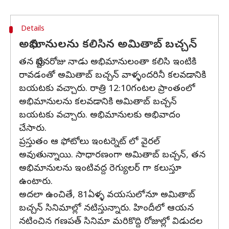
Details
అభిమానులను కలిసిన అమితాబ్ బచ్చన్
తన పుట్టినరోజు నాడు అభిమానులంతా కలిసి ఇంటికి
రావడంతో అమితాబ్ బచ్చన్ వాళ్ళందరినీ కలవడానికి
బయటకు వచ్చారు. రాత్రి 12:10గంటల ప్రాంతంలో
అభిమానులను కలవడానికి అమితాబ్ బచ్చన్
బయటకు వచ్చారు. అభిమానులకు అభివాదం
చేసారు.
ప్రస్తుతం ఆ ఫోటోలు ఇంటర్నెట్ లో వైరల్
అవుతున్నాయి. సాధారణంగా అమితాబ్ బచ్చన్, తన
అభిమానులను ఇంటివద్ద రెగ్యులర్ గా కలుస్తూ
ఉంటారు.
అదలా ఉంచితే, 81ఏళ్ళ వయసులోనూ అమితాబ్
బచ్చన్ సినిమాల్లో నటిస్తున్నారు. హిందీలో ఆయన
నటించిన గణపత్ సినిమా మరికొద్ది రోజుల్లో విడుదల