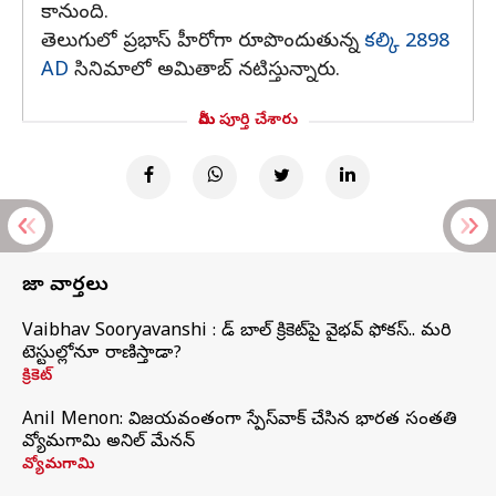
కానుంది.
తెలుగులో ప్రభాస్ హీరోగా రూపొందుతున్న
కల్కి 2898
AD
సినిమాలో అమితాబ్ నటిస్తున్నారు.
మీరు పూర్తి చేశారు
తాజా వార్తలు
Vaibhav Sooryavanshi : రెడ్ బాల్ క్రికెట్‌పై వైభవ్ ఫోకస్.. మరి
టెస్టుల్లోనూ రాణిస్తాడా?
క్రికెట్
Anil Menon: విజయవంతంగా స్పేస్‌వాక్‌ చేసిన భారత సంతతి
వ్యోమగామి అనిల్‌ మేనన్
వ్యోమగామి