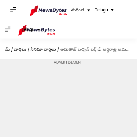
మరింత
Telugu
Telugu
హోమ్
/
వార్తలు
/
సినిమా వార్తలు
/
అమితాబ్ బచ్చన్ బర్త్ డే: అర్థరాత్రి అమితాబ్ ఇంటికి వచ్చి విషెస్ తెలియజేసిన అభిమానులు
ADVERTISEMENT