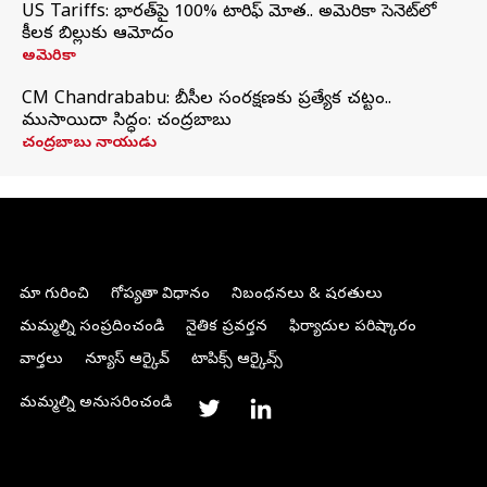
US Tariffs: భారత్‌పై 100% టారిఫ్‌ మోత.. అమెరికా సెనెట్‌లో
కీలక బిల్లుకు ఆమోదం
అమెరికా
CM Chandrababu: బీసీల సంరక్షణకు ప్రత్యేక చట్టం..
ముసాయిదా సిద్ధం: చంద్రబాబు
చంద్రబాబు నాయుడు
మా గురించి
గోప్యతా విధానం
నిబంధనలు & షరతులు
మమ్మల్ని సంప్రదించండి
నైతిక ప్రవర్తన
ఫిర్యాదుల పరిష్కారం
వార్తలు
న్యూస్ ఆర్కైవ్
టాపిక్స్ ఆర్కైవ్స్
మమ్మల్ని అనుసరించండి