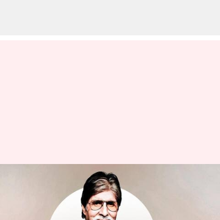
అమితాబ్ బచ్చన్ బర్త్ డే: అర్థరాత్రి
అమితాబ్ ఇంటికి వచ్చి విషెస్
తెలియజేసిన అభిమానులు