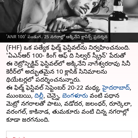
వ్రాసిన వారు
Sep 04, 2024
12:49 pm
Jayachandra Akuri
ఈ వార్తాకథనం ఏంటి
ప్రముఖ నటుడు అక్కినేని నాగేశ్వరరావు 100వ
'ANR 100' పండుగ.. 25 నగరాల్లో అక్కినేని క్లాసిక్స్ ప్రదర్శన
జయంతి పురస్కరించుకుని, ఫిల్మ్ హెరిటేజ్ ఫౌండేషన్
(FHF) ఒక ప్రత్యేక ఫిల్మ్ ఫెస్టివల్‌ను నిర్వహించనుంది.
'ఏఎన్ఆర్ 100- కింగ్ ఆఫ్ ది సిల్వర్ స్క్రీన్' పేరుతో
ఈ రెట్రోస్పెక్టివ్ ఫెస్టివల్‌లో అక్కినేని నాగేశ్వరరావు సినీ
కెరీర్‌లో అద్భుతమైన 10 క్లాసిక్ సినిమాలను
థియేటర్లలో ప్రదర్శించనున్నారు.
ఈ ఫిల్మ్ ఫెస్టివల్ సెప్టెంబర్ 20-22 మధ్య,
హైదరాబాద్
,
ముంబయి,
దిల్లీ
, చెన్నై,
బెంగళూరు
వంటి ప్రధాన
మెట్రో నగరాలతో పాటు, వడోదర, జలంధర్, రూర్కెలా,
వరంగల్, కాకినాడ, తుమకూరు వంటి చిన్న నగరాల్లో