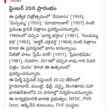
Details
సెప్టెంబర్ 20న ప్రారంభం
ఈ ప్రత్యేక చిత్రోత్సవంలో 'దేవదాసు' (1953),
'మిస్సమ్మ' (1955), 'మాయాబజార్' (1957) వంటి
ప్రముఖ క్లాసిక్ చిత్రాలు ప్రదర్శించనున్నారు.
1960లలో వచ్చిన 'భార్య భర్తలు' (1961), 'గుండమ్మ
కథ' (1962), 'డాక్టర్ చక్రవర్తి' (1964) వంటి చిత్రాలు
కూడా ఈ ప్రదర్శనలో భాగం కానున్నాయి.
వీటితో పాటు 'ప్రేమ్ నగర్' (1971), 'ప్రేమాభిషేకం'
(1981), చివరగా, 2014లో వచ్చిన రావు గారి చివరి
చిత్రం 'మనం' కూడా ఈ ఉత్సవంలో
ప్రదర్శించనున్నారు.
ఈ ఫిల్మ్ ఫెస్టివల్ సెప్టెంబర్ 20-22 తేదీలలో
హైదరాబాద్, ముంబై, ఢిల్లీ, చెన్నై, బెంగళూరు సహా
భారతదేశంలోని 25 నగరాల్లో నిర్వహించనున్నారు.
ఈ కార్యక్రమానికి భారత ప్రభుత్వం, NFDC, PVR-
Inox, అక్కినేని కుటుంబం, FHF సంస్థలు