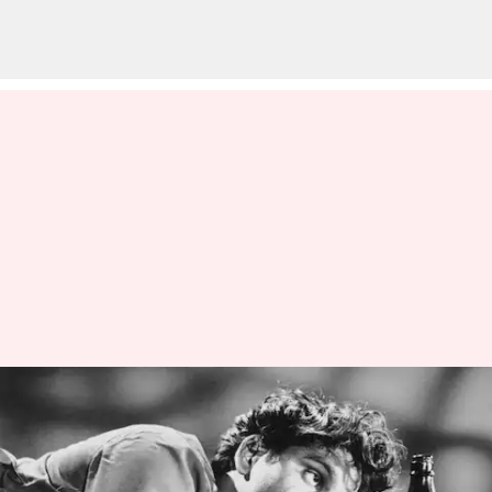
Akkineni Nageswara Rao:
'ANR 100' పండుగ.. 25 నగరాల్లో
అక్కినేని క్లాసిక్స్ ప్రదర్శన