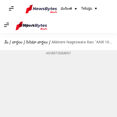
మరింత
Telugu
Telugu
హోమ్
/
వార్తలు
/
సినిమా వార్తలు
/
Akkineni Nageswara Rao: 'ANR 100' పండుగ.. 25 నగరాల్లో అక్కినేని క్లాసిక్స్ ప్రదర్శన
ADVERTISEMENT