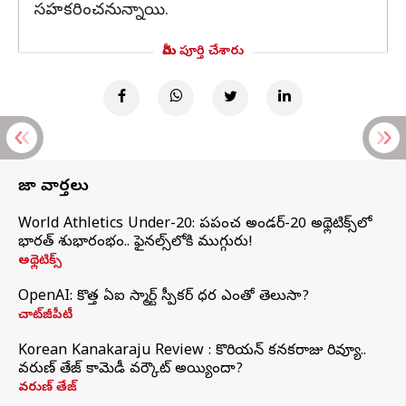
సహకరించనున్నాయి.
మీరు పూర్తి చేశారు
తాజా వార్తలు
World Athletics Under-20: ప్రపంచ అండర్-20 అథ్లెటిక్స్‌లో
భారత్‌ శుభారంభం.. ఫైనల్స్‌లోకి ముగ్గురు!
అథ్లెటిక్స్
OpenAI: కొత్త ఏఐ స్మార్ట్ స్పీకర్ ధర ఎంతో తెలుసా?
చాట్‌జీపీటీ
Korean Kanakaraju Review : కొరియన్ కనకరాజు రివ్యూ..
వరుణ్ తేజ్ కామెడీ వర్కౌట్ అయ్యిందా?
వరుణ్ తేజ్