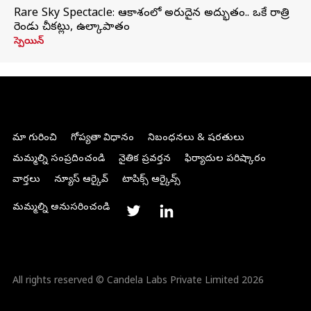
Rare Sky Spectacle: ఆకాశంలో అరుదైన అద్భుతం.. ఒకే రాత్రి
రెండు చీకట్లు, ఉల్కాపాతం
స్పెయిన్
మా గురించి
గోప్యతా విధానం
నిబంధనలు & షరతులు
మమ్మల్ని సంప్రదించండి
నైతిక ప్రవర్తన
ఫిర్యాదుల పరిష్కారం
వార్తలు
న్యూస్ ఆర్కైవ్
టాపిక్స్ ఆర్కైవ్స్
మమ్మల్ని అనుసరించండి
All rights reserved © Candela Labs Private Limited 2026