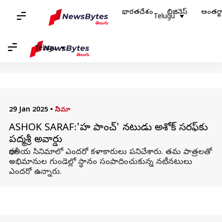
భారతదేశం
బిజినెస్
అంతర్
హోమ్
/
వార్తలు
/
సినిమా వార్తలు
/
అశోక్ సరఫ్
Telugu
అశోక్ సరఫ్: వార్తలు
Telugu
29 Jan 2025
•
సినిమా
ASHOK SARAF:'హమ్ పాంచ్' నటుడు అశోక్ సరఫ్‌కు
పద్మశ్రీ అవార్డు
భారతీయ సినిమాలో ఎందరో కళాకారులు పనిచేశారు. తమ పాత్రలతో
అభిమానుల గుండెల్లో స్థానం సంపాదించుకున్న నటీనటులు
ఎందరో ఉన్నారు.