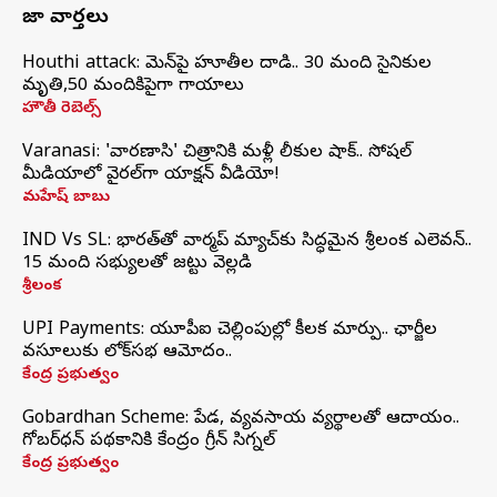
తాజా వార్తలు
Houthi attack: యెమెన్‌పై హూతీల దాడి.. 30 మంది సైనికుల
మృతి,50 మందికిపైగా గాయాలు
హౌతీ రెబెల్స్
Varanasi: 'వారణాసి' చిత్రానికి మళ్లీ లీకుల షాక్.. సోషల్
మీడియాలో వైరల్‌గా యాక్షన్ వీడియో!
మహేష్ బాబు
IND Vs SL: భారత్‌తో వార్మప్‌ మ్యాచ్‌కు సిద్ధమైన శ్రీలంక ఎలెవన్..
15 మంది సభ్యులతో జట్టు వెల్లడి
శ్రీలంక
UPI Payments: యూపీఐ చెల్లింపుల్లో కీలక మార్పు.. ఛార్జీల
వసూలుకు లోక్‌సభ ఆమోదం..
కేంద్ర ప్రభుత్వం
Gobardhan Scheme: పేడ, వ్యవసాయ వ్యర్థాలతో ఆదాయం..
గోబర్‌ధన్ పథకానికి కేంద్రం గ్రీన్ సిగ్నల్
కేంద్ర ప్రభుత్వం