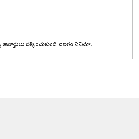
వల్స్ అవార్డులు దక్కించుకుంది బలగం సినిమా.