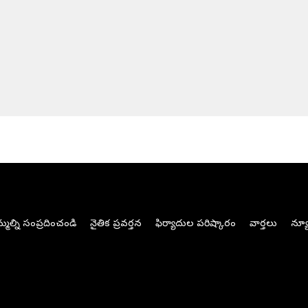
మల్ని సంప్రదించండి
నైతిక ప్రవర్తన
ఫిర్యాదుల పరిష్కారం
వార్తలు
న్యూ