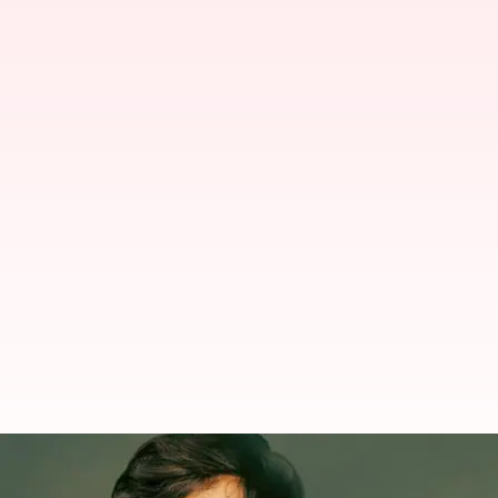
బలగం సినిమాకు అవార్డుల జాతర: ఈస