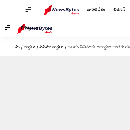
భారతదేశం
బిజినెస్
Telugu
హోమ్
/
వార్తలు
/
సినిమా వార్తలు
/
బలగం సినిమాకు అవార్డుల జాతర: ఈస