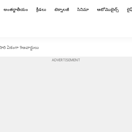
అంతర్జాతీయం
క్రీడలు
టెక్నాలజీ
సినిమా
ఆటోమొబైల్స్
లైఫ్
ారి ఏకంగా 9అవార్డులు
ADVERTISEMENT