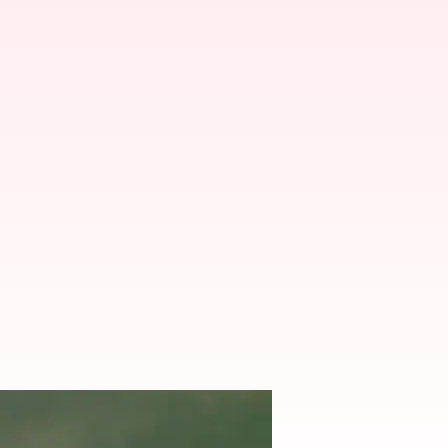
ారి ఏకంగా 9అవార్డులు