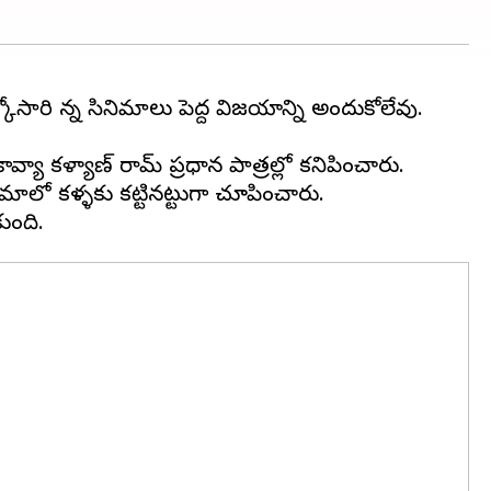
రి చిన్న సినిమాలు పెద్ద విజయాన్ని అందుకోలేవు.
వ్యా కళ్యాణ్ రామ్ ప్రధాన పాత్రల్లో కనిపించారు.
లో కళ్ళకు కట్టినట్టుగా చూపించారు.