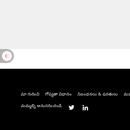
మా గురించి
గోప్యతా విధానం
నిబంధనలు & షరతులు
మమ్
మమ్మల్ని అనుసరించండి