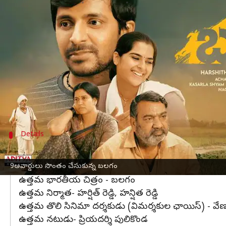
వ్రాసిన వారు
Apr 11, 2023
03:35 pm
Sriram Pranateja
ఈ వార్తాకథనం ఏంటి
చిన్న సినిమాగా విడుదలై పెద్ద విజయాలు సాధించడం చాల
దానికి ఎంతో కొంత అదృష్టం ఉండాలి. ఈ మధ్య కాలంల
జబర్దస్త్ కామెడీ షోతో ప్రేక్షకులకు కమెడియన్ గా పరిచయ
మానవ సంబంధాలు, అన్నదమ్ముల మధ్య ప్రేమలు, పల్లెట
Details
బలగం చిత్రానికి 9అవార్డులు
ఇండో ఫ్రెంఛ్ ఇంటర్నేషనల్ ఫిలిమ్ ఫెస్టివల్ లో 9విభాగాల్లో
9అవార్డులు సొంతం చేసుకున్న బలగం
ఉత్తమ భారతీయ చిత్రం - బలగం
ఉత్తమ నిర్మాత- హర్షిత్ రెడ్డి, హన్షిత రెడ్డి
ఉత్తమ తొలి సినిమా దర్శకుడు (విమర్శకుల ఛాయిస్) - వేణ
ఉత్తమ నటుడు- ప్రియదర్శి పులికొండ