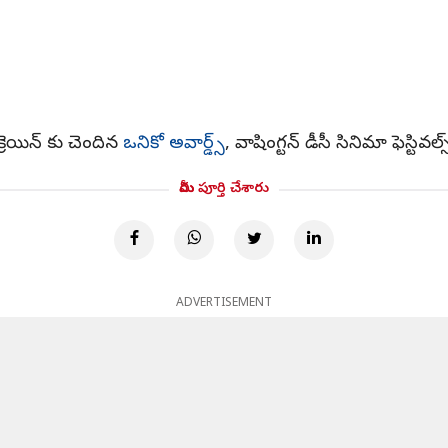
క్రెయిన్ కు చెందిన
ఒనికో అవార్డ్స్
, వాషింగ్టన్ డీసీ సినిమా ఫెస్టి
మీరు పూర్తి చేశారు
ADVERTISEMENT