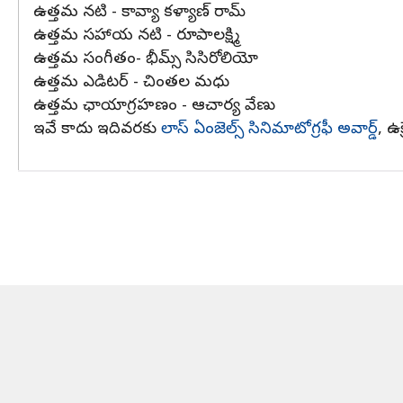
ఉత్తమ నటి - కావ్యా కళ్యాణ్ రామ్
ఉత్తమ సహాయ నటి - రూపాలక్ష్మి
ఉత్తమ సంగీతం- భీమ్స్ సిసిరోలియో
ఉత్తమ ఎడిటర్ - చింతల మధు
ఉత్తమ ఛాయాగ్రహణం - ఆచార్య వేణు
ఇవే కాదు ఇదివరకు
లాస్ ఏంజెల్స్ సినిమాటోగ్రఫీ అవార్డ్
, ఉ