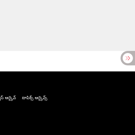
స్ ఆర్కైవ్
టాపిక్స్ ఆర్కైవ్స్