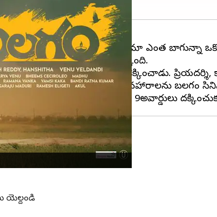
ా అరుదుగా జరుగుతుంటుంది. సినిమా ఎంత బాగున్నా ఒక్కోసా
ో ఈ అదృష్టం
బలగం
సినిమాకు దక్కింది.
మైన వేణు, బలగం సినిమాను తెరకెక్కించాడు. ప్రియదర్శి, కా
ూరి సంస్కృతిని, ఆచారాలను, వ్యవహారాలను బలగం సినిమా
 అవార్డులు అందుకుంది బలగం సినిమా.
ు యెల్దండి