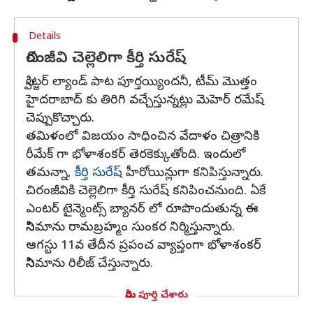
Details
చిరంజీవి చెల్లెలిగా కీర్తి సురేష్
స్విట్జర్ ల్యాండ్ పాట పూర్తయ్యిందనీ, టీమ్ మొత్తం
హైదరాబాద్ కు తిరిగి వచ్చేస్తున్నట్లు మెహెర్ రమేష్
చెప్పుకొచ్చారు.
తమిళంలో విజయం సాధించిన వేదాళం చిత్రానికి
రీమేక్ గా భోళాశంకర్ తెరకెక్కుతోంది. ఇందులో
తమన్నా,
కీర్తి సురేష్
హీరోయిన్లుగా కనిపిస్తున్నారు.
చిరంజీవికి చెల్లెలిగా కీర్తి సురేష్ కనిపించనుంది. ఏకే
ఎంటర్ టైన్మెంట్స్ బ్యానర్ లో రూపొందుతున్న ఈ
సినిమాను రామబ్రహ్మం సుంకర నిర్మిస్తున్నారు.
ఆగస్టు 11వ తేదీన ప్రపంచ వ్యాప్తంగా భోళాశంకర్
సినిమాను రిలీజ్ చేస్తున్నారు.
మీరు పూర్తి చేశారు