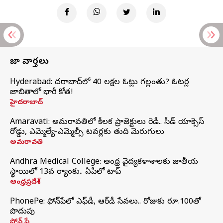
తాజా వార్తలు
Hyderabad: హైదరాబాద్‌లో 40 లక్షల ఓట్లు గల్లంతు? ఓటర్ల
జాబితాలో భారీ కోత!
హైదరాబాద్
Amaravati: అమరావతిలో కీలక ప్రాజెక్టులు రెడీ.. సీడ్‌ యాక్సెస్‌
రోడ్డు, ఎమ్మెల్యే-ఎమ్మెల్సీ టవర్లకు తుది మెరుగులు
అమరావతి
Andhra Medical College: ఆంధ్ర వైద్యకళాశాలకు జాతీయ
స్థాయిలో 13వ ర్యాంకు.. ఏపీలో టాప్
ఆంధ్రప్రదేశ్
PhonePe: ఫోన్‌పేలో ఎఫ్‌డీ, ఆర్‌డీ సేవలు.. రోజుకు రూ.100తో
పొదుపు
ఫోన్‌ పే