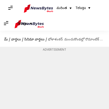
మరింత
Telugu
Telugu
హోమ్
/
వార్తలు
/
సినిమా వార్తలు
/
భోళాశంకర్: మంచుకొండల్లో రొమాంటిక్ సాంగ్ పూర్తి
ADVERTISEMENT