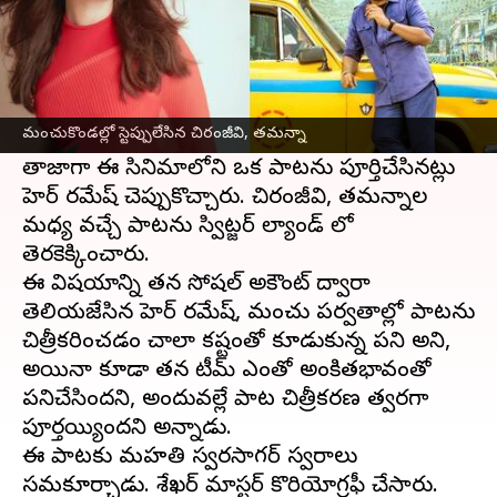
ఈ వార్తాకథనం ఏంటి
మెగాస్టార్
చిరంజీవి
హీరోగా మెహెర్ రమేష్ దర్శకతంలో
భోళాశంకర్ సినిమా తెరకెక్కుతోంది. ఈ సినిమా
మంచుకొండల్లో స్టెప్పులేసిన చిరంజీవి, తమన్నా
షూటింగ్ శరవేగంగా సాగుతోంది.
తాజాగా ఈ సినిమాలోని ఒక పాటను పూర్తిచేసినట్లు
మెహెర్ రమేష్ చెప్పుకొచ్చారు. చిరంజీవి, తమన్నాల
మధ్య వచ్చే పాటను స్విట్జర్ ల్యాండ్ లో
తెరకెక్కించారు.
ఈ విషయాన్ని తన సోషల్ అకౌంట్ ద్వారా
తెలియజేసిన మెహెర్ రమేష్, మంచు పర్వతాల్లో పాటను
చిత్రీకరించడం చాలా కష్టంతో కూడుకున్న పని అని,
అయినా కూడా తన టీమ్ ఎంతో అంకితభావంతో
పనిచేసిందని, అందువల్లే పాట చిత్రీకరణ త్వరగా
పూర్తయ్యిందని అన్నాడు.
ఈ పాటకు మహతి స్వరసాగర్ స్వరాలు