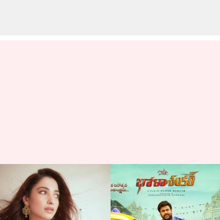
భోళాశంకర్: మంచుకొండల్లో రొమాంటిక్
సాంగ్ పూర్తి
వ్రాసిన వారు
May 23, 2023
04:42 pm
Sriram Pranateja