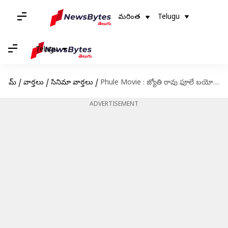
మరింత
Telugu
Telugu
హోమ్
/
వార్తలు
/
సినిమా వార్తలు
/
Phule Movie : జ్యోతి రావు ఫూలే బయోపిక్‌కి బ్రేక్‌.. విడుదలను వాయిదా వేసిన మేకర్స్
ADVERTISEMENT