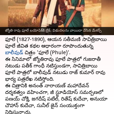
వ్రాసిన వారు
Apr 10, 2025
02:00 pm
Jayachandra Akuri
ఈ వార్తాకథనం ఏంటి
ప్ర‌ముఖ సామాజిక తత్వవేత్త, మహిళల హక్కుల
జ్యోతి రావు ఫూలే బయోపిక్‌కి బ్రేక్‌.. విడుదలను వాయిదా వేసిన మేకర్స్
కోసం నిరంతర పోరాటం చేసిన మహాత్మా జ్యోతి రావు
ఫూలే (1827-1890), ఆయన సతీమణి సావిత్రిబాయి
ఫూలే జీవిత కథల ఆధారంగా రూపొందుతున్న
బాలీవుడ్
చిత్రం 'ఫూలే (Phule)'.
ఈ సినిమాలో జ్యోతిరావు ఫూలే పాత్రలో గుజరాతీ
నటుడు ప్రతీక్ గాంధీ నటిస్తుండగా, సావిత్రిబాయి
ఫూలే పాత్రలో బాలీవుడ్ నటుడు రాజ్ కుమార్ రావు
భార్య పత్రలేఖ నటిస్తోంది.
ఈ చిత్రానికి అనంత్ నారాయణ్ మహాదేవన్
దర్శకత్వం వహించగా, జీ స్టూడియోస్ సమర్పణలో
ప్రణయ్ చోక్షి, జగదీష్ పటేల్, రితేష్ కుదేచా, అనుయా
చౌహాన్ కుదేచా, సునీల్ జైన్ సంయుక్తంగా
నిర్మిస్తున్నారు.