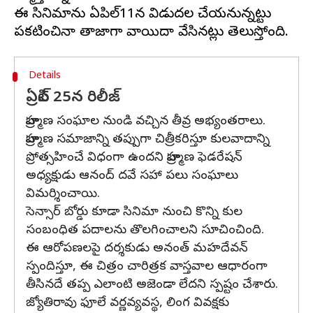
ఈ సినిమాను ఏప్రిల్11న విడుదల చేయనున్నట్టు
Details
ఏప్రిల్ 25న రిలీజ్
బ్రాహ్మణ సంఘాల నుండి వచ్చిన తీవ్ర అభ్యంతరాలు.
బ్రాహ్మణ సమాజాన్ని తప్పుగా చిత్రీకరిస్తూ కులవాదాన్ని
ప్రోత్సహించే విధంగా ఉందని బ్రాహ్మణ ఫెడరేషన్
అధ్యక్షుడు ఆనంద్ దవే సహా పలు సంఘాలు
విమర్శించాయి.
సెన్సార్ బోర్డు కూడా సినిమా నుంచి కొన్ని కుల
సంబంధిత పదాలను తొలగించాలని సూచించింది.
ఈ ఆరోపణలపై దర్శకుడు అనంత్ మహదేవన్
స్పందిస్తూ, ఈ చిత్రం చారిత్రక వాస్తవాల ఆధారంగా
తీసినదే తప్ప ఎలాంటి అజెండా లేదని స్పష్టం చేశారు.
జ్యోతిరావు ఫూలే వర్ణవ్యవస్థ, లింగ వివక్షకు