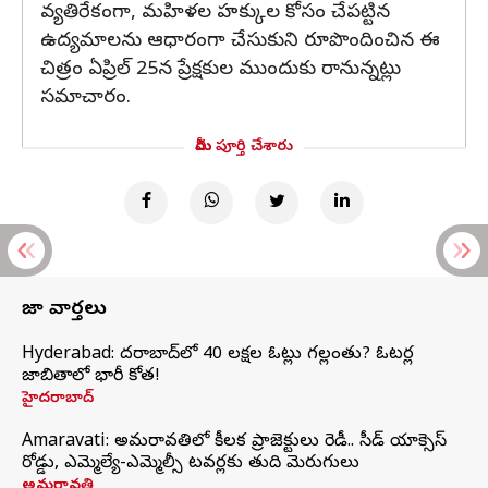
వ్యతిరేకంగా, మహిళల హక్కుల కోసం చేపట్టిన
ఉద్యమాలను ఆధారంగా చేసుకుని రూపొందించిన ఈ
చిత్రం ఏప్రిల్ 25న ప్రేక్షకుల ముందుకు రానున్నట్లు
సమాచారం.
మీరు పూర్తి చేశారు
తాజా వార్తలు
Hyderabad: హైదరాబాద్‌లో 40 లక్షల ఓట్లు గల్లంతు? ఓటర్ల
జాబితాలో భారీ కోత!
హైదరాబాద్
Amaravati: అమరావతిలో కీలక ప్రాజెక్టులు రెడీ.. సీడ్‌ యాక్సెస్‌
రోడ్డు, ఎమ్మెల్యే-ఎమ్మెల్సీ టవర్లకు తుది మెరుగులు
అమరావతి