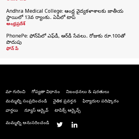
Andhra Medical College: ఆంధ్ర వైద్యకళాశాలకు జాతీయ
స్థాయిలో 13వ ర్యాంకు.. ఏపీలో టాప్
ఆంధ్రప్రదేశ్
PhonePe: ఫోన్‌పేలో ఎఫ్‌డీ, ఆర్‌డీ సేవలు.. రోజుకు రూ.100తో
పొదుపు
ఫోన్‌ పే
మా గురించి
గోప్యతా విధానం
నిబంధనలు & షరతులు
మమ్మల్ని సంప్రదించండి
నైతిక ప్రవర్తన
ఫిర్యాదుల పరిష్కారం
వార్తలు
న్యూస్ ఆర్కైవ్
టాపిక్స్ ఆర్కైవ్స్
మమ్మల్ని అనుసరించండి