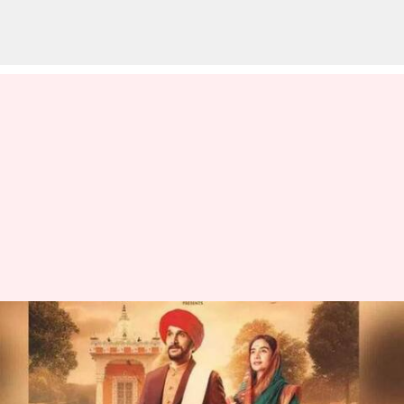
Phule Movie : జ్యోతి రావు ఫూలే
బయోపిక్‌కి బ్రేక్‌.. విడుదలను
వాయిదా వేసిన మేకర్స్