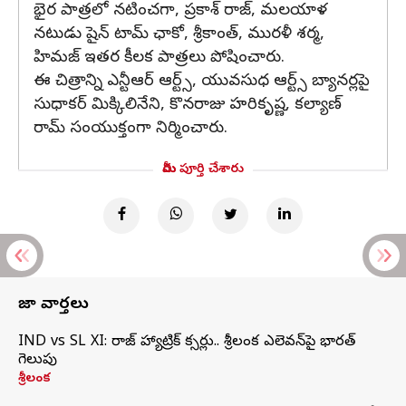
భైర పాత్రలో నటించగా, ప్రకాశ్ రాజ్, మలయాళ
నటుడు షైన్ టామ్ ఛాకో, శ్రీకాంత్‌, మురళీ శర్మ,
హిమజ్ ఇతర కీలక పాత్రలు పోషించారు.
ఈ చిత్రాన్ని ఎన్టీఆర్ ఆర్ట్స్, యువసుధ ఆర్ట్స్ బ్యానర్లపై
సుధాకర్ మిక్కిలినేని, కొనరాజు హరికృష్ణ, కల్యాణ్
రామ్ సంయుక్తంగా నిర్మించారు.
మీరు పూర్తి చేశారు
తాజా వార్తలు
IND vs SL XI: సిరాజ్‌ హ్యాట్రిక్‌ సిక్సర్లు.. శ్రీలంక ఎలెవన్‌పై భారత్‌
గెలుపు
శ్రీలంక