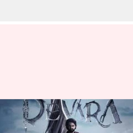
Devara: పలు విదేశీ భాషల్లో స్ట్రీమింగ్
అవుతున్న దేవర.. ఇది కదా గ్లోబల్
స్టార్ రేంజ్ అంటే..!