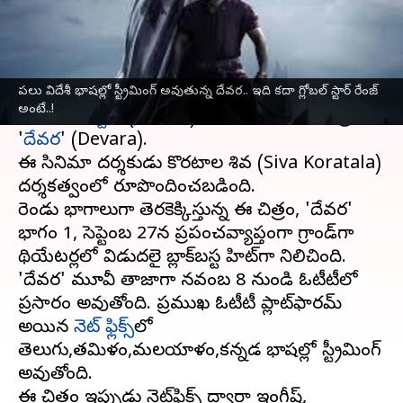
వ్రాసిన వారు
Nov 21, 2024
11:47 am
Sirish Praharaju
ఈ వార్తాకథనం ఏంటి
ఆర్‌ఆర్‌ఆర్‌ సినిమా ద్వారా ప్రపంచ స్థాయిలో పేరుగాంచిన
పలు విదేశీ భాషల్లో స్ట్రీమింగ్ అవుతున్న దేవర.. ఇది కదా గ్లోబల్ స్టార్ రేంజ్
అంటే..!
జూనియర్‌ ఎన్టీఆర్‌
(Jr NTR) హీరోగా నటించిన చిత్రం
'
దేవర
' (Devara).
ఈ సినిమా దర్శకుడు కొరటాల శివ (Siva Koratala)
దర్శకత్వంలో రూపొందించబడింది.
రెండు భాగాలుగా తెరకెక్కిస్తున్న ఈ చిత్రం, 'దేవర'
భాగం 1, సెప్టెంబర్ 27న ప్రపంచవ్యాప్తంగా గ్రాండ్‌గా
థియేటర్లలో విడుదలై బ్లాక్‌బస్టర్ హిట్‌గా నిలిచింది.
'దేవర' మూవీ తాజాగా నవంబర్ 8 నుండి ఓటీటీలో
ప్రసారం అవుతోంది. ప్రముఖ ఓటీటీ ప్లాట్‌ఫారమ్
అయిన
నెట్‌ ఫ్లిక్స్‌
లో
తెలుగు,తమిళం,మలయాళం,కన్నడ భాషల్లో స్ట్రీమింగ్‌
అవుతోంది.
ఈ చిత్రం ఇప్పుడు నెట్‌ఫ్లిక్స్ ద్వారా ఇంగ్లీష్,