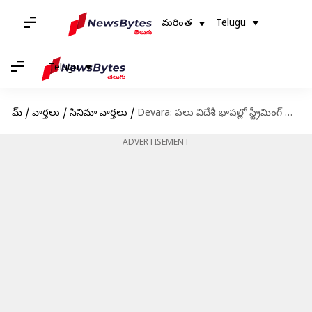
మరింత
Telugu
Telugu
హోమ్
/
వార్తలు
/
సినిమా వార్తలు
/
Devara: పలు విదేశీ భాషల్లో స్ట్రీమింగ్ అవుతున్న దేవర.. ఇది కదా గ్లోబల్ స్టార్ రేంజ్ అంటే..!
ADVERTISEMENT