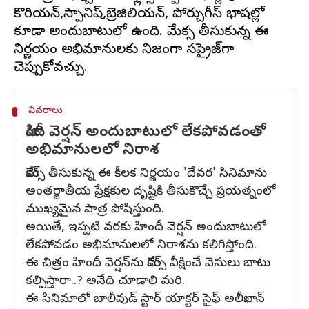
కొరియన్,స్పానిష్,బ్రెజిలియన్, పోర్చుగీస్ భాషల్లో
కూడా అందుబాటులో ఉంది. మేకర్స్ తీసుకున్న ఈ
నిర్ణయం అభిమానులకు నిజంగా సర్‌ప్రైజ్‌గా
వివరాలు
హిందీ వెర్షన్‌ అందుబాటులో లేకపోవడంతో
అభిమానులలో నిరాశ
మేకర్స్ తీసుకున్న ఈ కీలక నిర్ణయం 'దేవర' సినిమాను
అంతర్జాతీయ ప్రేక్షకుల దృష్టికి తీసుకొచ్చే ప్రయత్నంలో
ముఖ్యమైన పాత్ర పోషిస్తుంది.
అయితే, ఇప్పటి వరకు హిందీ వెర్షన్‌ అందుబాటులో
లేకపోవడం అభిమానులలో నిరాశను కలిగిస్తోంది.
ఈ చిత్రం హిందీ వెర్షన్‌ను మేకర్స్ వీక్షించే వెసులు బాటు
కల్పిస్తారా..? అనేది చూడాలి మరి.
ఈ సినిమాలో బాలీవుడ్ స్టార్ యాక్టర్ సైఫ్ అలీఖాన్