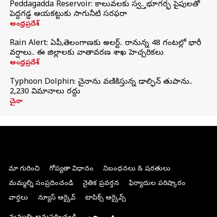
Peddagadda Reservoir: కాలువలకు స్వస్తి.. భూగర్భ పైపులతో
పెద్దగడ్డ ఆయకట్టుకు సాగునీటి సరఫరా
ఆంధ్రప్రదేశ్
Rain Alert: ఏపీ,తెలంగాణకు అలర్ట్.. రానున్న 48 గంటల్లో భారీ
వర్షాలు.. ఈ జిల్లాలకు వాతావరణ శాఖ హెచ్చరికలు
ఆంధ్రప్రదేశ్
Typhoon Dolphin: చైనాను వణికిస్తున్న డాల్ఫిన్‌ తుపాను..
2,230 విమానాలు రద్దు
చైనా
మా గురించి
గోప్యతా విధానం
నిబంధనలు & షరతులు
మమ్మల్ని సంప్రదించండి
నైతిక ప్రవర్తన
ఫిర్యాదుల పరిష్కారం
వార్తలు
న్యూస్ ఆర్కైవ్
టాపిక్స్ ఆర్కైవ్స్