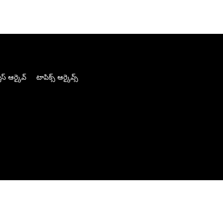
స్ ఆర్కైవ్
టాపిక్స్ ఆర్కైవ్స్