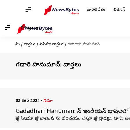
భారతదేశం
బిజినెస్
Telugu
హోమ్
/
వార్తలు
/
సినిమా వార్తలు
/
గదాధారి హనుమాన్
గదాధారి హనుమాన్: వార్తలు
02 Sep 2024
•
సినిమా
Gadadhari Hanuman: పాన్ ఇండియన్ భాషలలో '
కొత్త సినిమా కొత్త టాలెంట్ ను పరిచయం చేస్తూ,కొత్త ప్రొడక్షన్ హౌస్ 