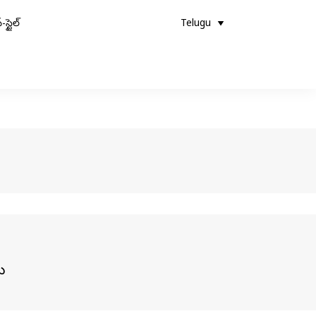
-స్టైల్
Telugu
ు