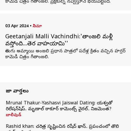
కామెడీ చిత్రం గీతాంజలి. ప్రేక్షకుల్ని నవ్విస్తూనే భయపెట్టింది.
03 Apr 2024
•
సినిమా
Geetanjali Malli Vachindhi:'గీతాంజలి మళ్లీ
వస్తోంది...తెర వాహయామి''
తెలుగు అమ్మాయి అంజలి ప్రధాన పాత్రలో పదేళ్ల క్రితం వచ్చిన హర్రర్
కామెడీ చిత్రం గీతాంజలి.
తాజా వార్తలు
Mrunal Thakur-Yashasvi Jaiswal Dating: యశస్వితో
రిలేషన్‌షిప్.. మృణాల్ ఠాకూర్ కామెంట్స్ వైరల్.. నిజమెంత?
బాలీవుడ్
Rashid khan: చరిత్ర సృష్టించిన రషీద్ ఖాన్.. ప్రపంచంలో తొలి