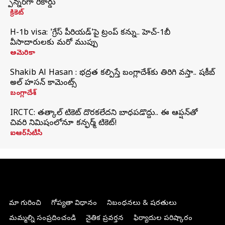
స్పిన్నర్‌గా రికార్డు
క్రికెట్
H-1b visa: 'గ్రేస్‌ పీరియడ్‌'పై ట్రంప్‌ కన్ను.. హెచ్‌-1బీ
వీసాదారులకు మరో ముప్పు
అమెరికా
Shakib Al Hasan : భద్రత కల్పిస్తే బంగ్లాదేశ్‌కు తిరిగి వస్తా.. షకీబ్
అల్ హసన్ కామెంట్స్
బంగ్లాదేశ్
IRCTC: తత్కాల్ టికెట్ దొరకలేదని బాధపడొద్దు.. ఈ ఆప్షన్‌తో
చివరి నిమిషంలోనూ కన్ఫర్మ్ టికెట్!
ఐఆర్‌సీటీసీ
మా గురించి
గోప్యతా విధానం
నిబంధనలు & షరతులు
మమ్మల్ని సంప్రదించండి
నైతిక ప్రవర్తన
ఫిర్యాదుల పరిష్కారం