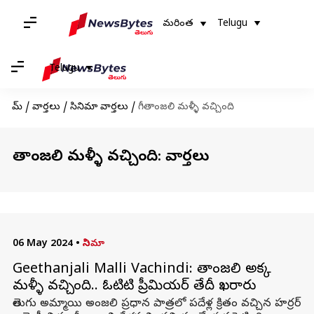
మరింత
Telugu
Telugu
హోమ్
/
వార్తలు
/
సినిమా వార్తలు
/
గీతాంజలి మళ్ళీ వచ్చింది
గీతాంజలి మళ్ళీ వచ్చింది: వార్తలు
06 May 2024
•
సినిమా
Geethanjali Malli Vachindi: గీతాంజలి అక్క
మళ్ళీ వచ్చింది.. ఓటిటి ప్రీమియర్ తేదీ ఖరారు
తెలుగు అమ్మాయి అంజలి ప్రధాన పాత్రలో పదేళ్ల క్రితం వచ్చిన హర్రర్