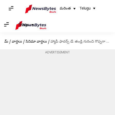
మరింత
Telugu
Telugu
హోమ్
/
వార్తలు
/
సినిమా వార్తలు
/
హ్యాపీ ఫాదర్స్ డే: తండ్రి గురించి గొప్పగా చూపించే కొన్ని తెలుగు సినిమాలు
ADVERTISEMENT