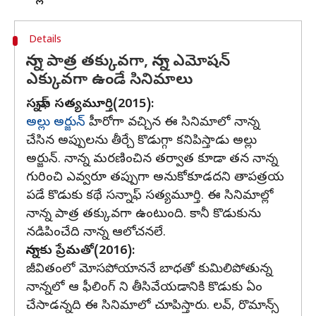
Details
నాన్న పాత్ర తక్కువగా, నాన్న ఎమోషన్
ఎక్కువగా ఉండే సినిమాలు
సన్నాఫ్ సత్యమూర్తి(2015):
అల్లు అర్జున్
హీరోగా వచ్చిన ఈ సినిమాలో నాన్న
చేసిన అప్పులను తీర్చే కొడుగ్గా కనిపిస్తాడు అల్లు
అర్జున్. నాన్న మరణించిన తర్వాత కూడా తన నాన్న
గురించి ఎవ్వరూ తప్పుగా అనుకోకూడదని తాపత్రయ
పడే కొడుకు కథే సన్నాఫ్ సత్యమూర్తి. ఈ సినిమాల్లో
నాన్న పాత్ర తక్కువగా ఉంటుంది. కానీ కొడుకును
నడిపించేది నాన్న ఆలోచనలే.
నాన్నకు ప్రేమతో(2016):
జీవితంలో మోసపోయాననే బాధతో కుమిలిపోతున్న
నాన్నలో ఆ ఫీలింగ్ ని తీసివేయడానికి కొడుకు ఏం
చేసాడన్నది ఈ సినిమాలో చూపిస్తారు. లవ్, రొమాన్స్