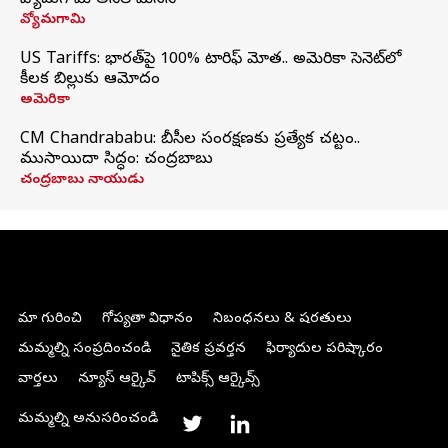
వ్యోమగామి అనిల్‌ మేనన్
వ్యోమగామి
US Tariffs: భారత్‌పై 100% టారిఫ్‌ మోత.. అమెరికా సెనెట్‌లో
కీలక బిల్లుకు ఆమోదం
అమెరికా
CM Chandrababu: బీసీల సంరక్షణకు ప్రత్యేక చట్టం..
ముసాయిదా సిద్ధం: చంద్రబాబు
చంద్రబాబు నాయుడు
మా గురించి
గోప్యతా విధానం
నిబంధనలు & షరతులు
మమ్మల్ని సంప్రదించండి
నైతిక ప్రవర్తన
ఫిర్యాదుల పరిష్కారం
వార్తలు
న్యూస్ ఆర్కైవ్
టాపిక్స్ ఆర్కైవ్స్
మమ్మల్ని అనుసరించండి