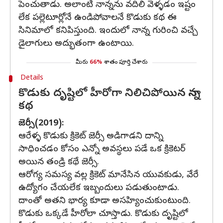
పెంచుతాడు. అలాంటి నాన్నను వదిలి వెళ్ళడం ఇష్టం
లేక పల్లెటూర్లోనే ఉండిపోవాలనే కొడుకు కథ ఈ
సినిమాలో కనిపిస్తుంది. ఇందులో నాన్న గురించి వచ్చే
డైలాగులు అద్భుతంగా ఉంటాయి.
మీరు
66%
శాతం పూర్తి చేశారు
Details
కొడుకు దృష్టిలో హీరోగా నిలిచిపోయిన నాన్న
కథ
జెర్సీ(2019):
ఆరేళ్ళ కొడుకు క్రికెట్ జెర్సీ అడిగాడని దాన్ని
సాధించడం కోసం ఎన్నో అవస్థలు పడే ఒక క్రికెటర్
అయిన తండ్రి కథే జెర్సీ.
ఆరోగ్య సమస్య వల్ల క్రికెట్ మానేసిన యువకుడు, వేరే
ఉద్యోగం చేయలేక ఇబ్బందులు పడుతుంటాడు.
దాంతో అతని భార్య కూడా అసహ్యించుకుంటుంది.
కొడుకు ఒక్కడే హీరోలా చూస్తాడు. కొడుకు దృష్టిలో