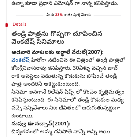
ఉన్నా కూడా ప్రధాన ఎమోషన్ గా నాన్న కనిపిస్తాడు.
మీరు
33%
శాతం పూర్తి చేశారు
Details
తండ్రి పాత్రను గొప్పగా చూపించిన
వెంకటేష్ సినిమాలు
ఆడవారి మాటలకు అర్థాలే వేరులే(2007):
వెంకటేష్
హీరోగా నటించిన ఈ చిత్రంలో తండ్రి పాత్రలో
కోటశ్రీనివాసరావు కనిపిస్తారు. 30ఏళ్ళు వచ్చిన జాబ్
రాక అవస్థలు పడుతున్న కొడుకును పోషించే తండ్రి
పాత్ర అందరినీ ఆకట్టుకుంటుంది.
సినిమా అనగానే రిలేషన్ షిప్స్ లో కొంచెం కృత్రిమత్వం
కనిపిస్తుంటుంది. ఈ సినిమాలో తండ్రీ కొడుకుల మధ్య
వచ్చే సన్నివేశాలు నిజ జీవితంలో జరుగుతున్నట్టుగా
ఉంటాయి.
నువ్వు నాకు నచ్చావ్(2001):
చిన్నతనంలో అమ్మ చనిపోతే నాన్నే అన్ని అయి