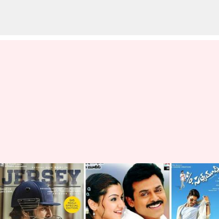
హ్యాపీ ఫాదర్స్ డే: తండ్రి గురించి
గొప్పగా చూపించే కొన్ని తెలుగు
సినిమాలు