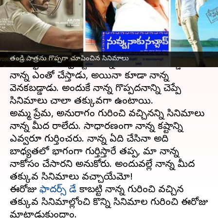
వ్రాసిన వారు
Jun 18, 2023
11:39 am
Sriram Pranateja
ఈ వార్తాకథనం ఏంటి
తెలుగు సినిమా
నటుడు తనికెళ్ళ భరణి, ఒక
తండ్రి పాత్రను గొప్పగా చూపించిన సినిమాలు
సందర్భంలో చెప్పినట్టు నాన్న నిజంగా వెనకబడ్డాడు.
నాన్న ఎంతో చేస్తాడు, అయినా కూడా నాన్న
వెనకబడ్డాడు. అందుకే నాన్న గొప్పదనాన్ని చెప్పే
సినిమాలు చాలా తక్కువగా ఉంటాయి.
అమ్మ ప్రేమ, అనురాగం గురించి వచ్చినన్ని సినిమాలు
నాన్న మీద రాలేదు. సాధారణంగా నాన్న కష్టాన్ని
ఎవ్వరూ గుర్తించరు. నాన్న ఏది చేసినా అది
బాధ్యతలో భాగంగా గుర్తిస్తారే తప్ప, మా నాన్న
నాకోసం చేసారని అనుకోరు. అందువల్లే నాన్న మీద
తక్కువ సినిమాలు వచ్చాయేమో!
ఈరోజు
ఫాదర్స్ డే
కాబట్టి నాన్న గురించి వచ్చిన
తక్కువ సినిమాల్లోంచి కొన్ని సినిమాల గురించి ఈరోజు