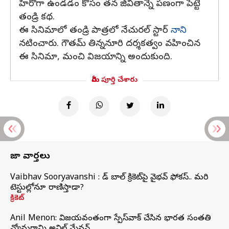
హీరోగా ఉండడం కోసం తన జీవితాన్నే పణంగా పెట్టే
తండ్రి కథ.
ఈ సినిమాలో తండ్రి పాత్రలో నేచురల్ స్టార్
నాని
నటించారు. గౌతమ్ తిన్ననూరి దర్శకత్వం వహించిన
ఈ సినిమా, మంచి విజయాన్ని అందుకుంది.
మీరు పూర్తి చేశారు
తాజా వార్తలు
Vaibhav Sooryavanshi : రెడ్ బాల్ క్రికెట్‌పై వైభవ్ ఫోకస్.. మరి
టెస్టుల్లోనూ రాణిస్తాడా?
క్రికెట్
Anil Menon: విజయవంతంగా స్పేస్‌వాక్‌ చేసిన భారత సంతతి