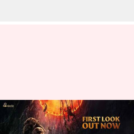
Kantara Chapter 1 : 'కాంతార
చాప్టర్ 1' ఫస్ట్ లుక్ టీజర్ విడుదల
వ్రాసిన వారు
Nov 27, 2023
03:24 pm
Jayachandra Akuri