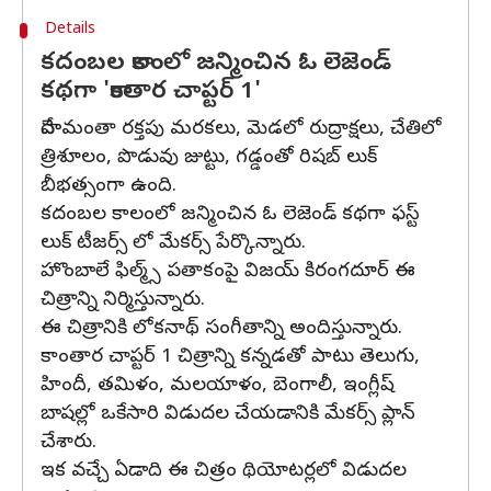
Details
కదంబల కాలంలో జన్మించిన ఓ లెజెండ్
కథగా 'కాంతార చాప్టర్ 1'
దేహమంతా రక్తపు మరకలు, మెడలో రుద్రాక్షలు, చేతిలో
త్రిశూలం, పొడువు జుట్టు, గడ్డంతో రిషబ్ లుక్
బీభత్సంగా ఉంది.
కదంబల కాలంలో జన్మించిన ఓ లెజెండ్ కథగా ఫస్ట్
లుక్ టీజర్స్ లో మేకర్స్ పేర్కొన్నారు.
హొంబాలే ఫిల్మ్స్ పతాకంపై విజయ్ కిరంగదూర్ ఈ
చిత్రాన్ని నిర్మిస్తున్నారు.
ఈ చిత్రానికి లోకనాథ్ సంగీతాన్ని అందిస్తున్నారు.
కాంతార చాప్టర్ 1 చిత్రాన్ని కన్నడతో పాటు తెలుగు,
హిందీ, తమిళం, మలయాళం, బెంగాలీ, ఇంగ్లీష్
బాషల్లో ఒకేసారి విడుదల చేయడానికి మేకర్స్ ప్లాన్
చేశారు.
ఇక వచ్చే ఏడాది ఈ చిత్రం థియోటర్లలో విడుదల