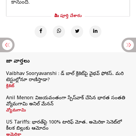
కానుంది.
మీరు పూర్తి చేశారు
తాజా వార్తలు
Vaibhav Sooryavanshi : రెడ్ బాల్ క్రికెట్‌పై వైభవ్ ఫోకస్.. మరి
టెస్టుల్లోనూ రాణిస్తాడా?
క్రికెట్
Anil Menon: విజయవంతంగా స్పేస్‌వాక్‌ చేసిన భారత సంతతి
వ్యోమగామి అనిల్‌ మేనన్
వ్యోమగామి
US Tariffs: భారత్‌పై 100% టారిఫ్‌ మోత.. అమెరికా సెనెట్‌లో
కీలక బిల్లుకు ఆమోదం
అమెరికా