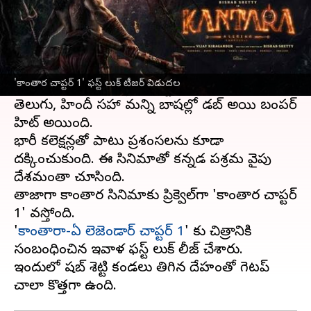
ఈ వార్తాకథనం ఏంటి
రిషబ్ శెట్టి నటించిన 'కాంతార' సినిమా దేశ వ్యాప్తంగా
సంచలన విజయం సాధించిన విషయం తెలిసిందే.
'కాంతార చాప్టర్ 1' ఫస్ట్ లుక్ టీజర్ విడుదల
ముందుగా కన్నడలో బ్లాక్ బాస్టర్ కాగా, ఆ తర్వాత
తెలుగు, హిందీ సహా మరిన్ని బాషల్లో డబ్ అయి బంపర్
హిట్ అయింది.
భారీ కలెక్షన్లతో పాటు ప్రశంసలను కూడా
దక్కించుకుంది. ఈ సినిమాతో కన్నడ పరిశ్రమ వైపు
దేశమంతా చూసింది.
తాజాగా కాంతార సినిమాకు ప్రిక్వెల్‌గా 'కాంతార చాప్టర్
1' వస్తోంది.
'
కాంతారా-ఏ లెజెండార్ చాప్టర్ 1
' కు చిత్రానికి
సంబంధించిన ఇవాళ ఫస్ట్ లుక్ రిలీజ్ చేశారు.
ఇందులో రిషబ్ శెట్టి కండలు తిరిగిన దేహంతో గెటప్