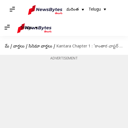
మరింత
Telugu
Telugu
హోమ్
/
వార్తలు
/
సినిమా వార్తలు
/
Kantara Chapter 1 : 'కాంతార చాప్టర్ 1' ఫస్ట్ లుక్ టీజర్ విడుదల
ADVERTISEMENT