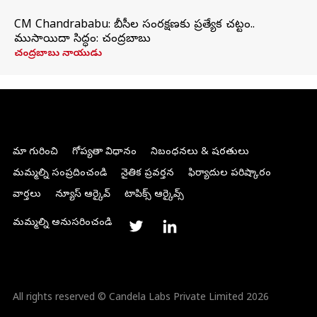
CM Chandrababu: బీసీల సంరక్షణకు ప్రత్యేక చట్టం..
ముసాయిదా సిద్ధం: చంద్రబాబు
చంద్రబాబు నాయుడు
మా గురించి
గోప్యతా విధానం
నిబంధనలు & షరతులు
మమ్మల్ని సంప్రదించండి
నైతిక ప్రవర్తన
ఫిర్యాదుల పరిష్కారం
వార్తలు
న్యూస్ ఆర్కైవ్
టాపిక్స్ ఆర్కైవ్స్
మమ్మల్ని అనుసరించండి
All rights reserved © Candela Labs Private Limited 2026