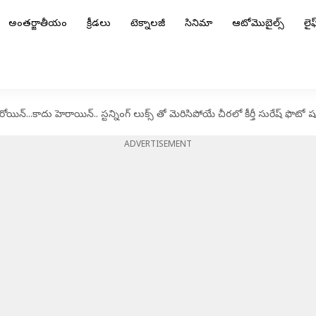
అంతర్జాతీయం
క్రీడలు
టెక్నాలజీ
సినిమా
ఆటోమొబైల్స్
లైఫ్
​...కాదు హెరాయిన్​.. స్టన్నింగ్​ లుక్స్​ తో మెరిసిపోయే చీరలో కీర్తీ సురేష్​ ఫొటో 
ADVERTISEMENT