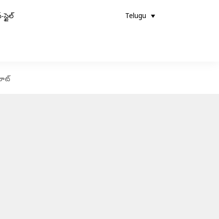
-స్టైల్
Telugu
షూట్