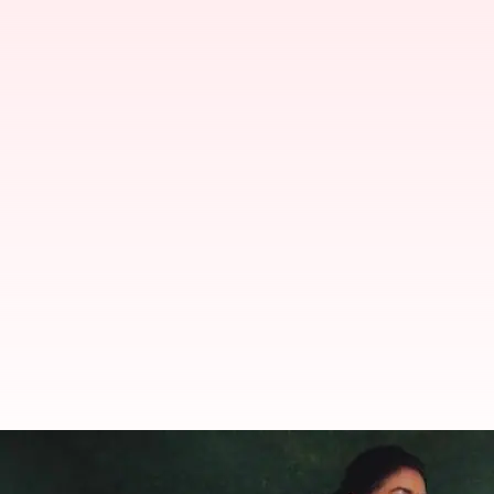
Keerthi suresh Latest Photos: హీరోయిన్
ఫొటో షూట్