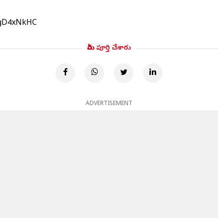
HFgD4xNkHC
మీరు పూర్తి చేశారు
ADVERTISEMENT