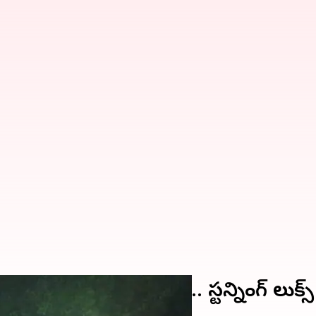
​...కాదు హెరాయిన్​.. స్టన్నింగ్​ లుక్స్​ 