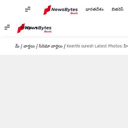
భారతదేశం
బిజినెస్
Telugu
హోమ్
/
వార్తలు
/
సినిమా వార్తలు
/
Keerthi suresh Latest Photos: హీరోయిన్