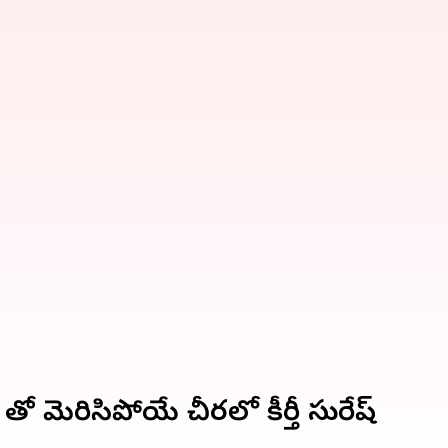
తో మెరిసిపోయే చీరలో కీర్తీ సురేష్​