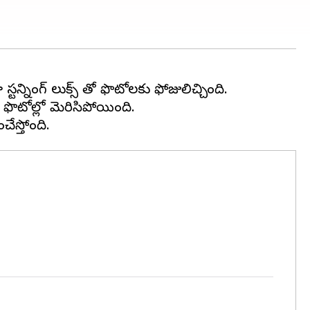
న్నింగ్ లుక్స్ తో ఫొటోలకు ఫోజులిచ్చింది.
ఆ ఫొటోల్లో మెరిసిపోయింది.