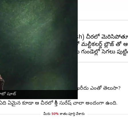
:41 pm
ీరోయిన్​
కీర్తి సురేష్
(Keerthi Suresh) చీరలో మెరిసిపోతూ స్ట
ది. మిక్సింగ్ కలర్ లో ఉన్న చీరతో మల్టీకలర్డ్ బ్లౌజ్ తో 
టుకున్న చీర
ాలో కూడా హాట్ టాపిక్ గా మారింది. ఆ చీర ఖరీదు ఎంతో తెలుసా?
​ ఫొటో షూట్
ఏది ఏమైన కూడా ఆ చీరలో కీర్తి సురేష్ చాలా అందంగా ఉంది.
మీరు
50%
శాతం పూర్తి చేశారు