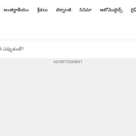
అంతర్జాతీయం
క్రీడలు
టెక్నాలజీ
సినిమా
ఆటోమొబైల్స్
లైఫ్
ి ఎప్పుడంటే?
ADVERTISEMENT