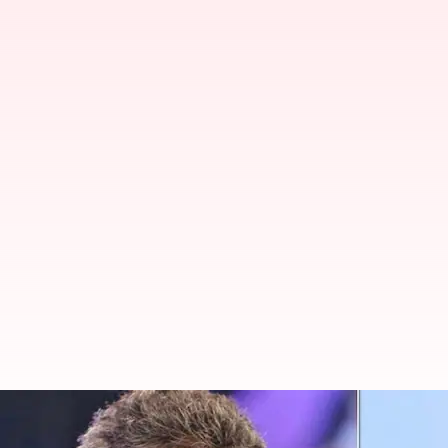
మహేష్, రాజమౌళి సినిమా మొదలయ్యేద