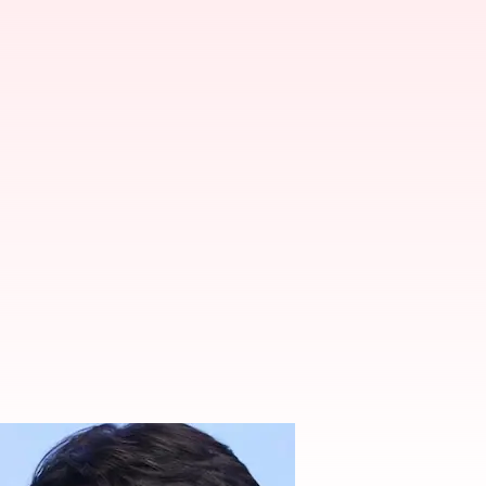
ి ఎప్పుడంటే?