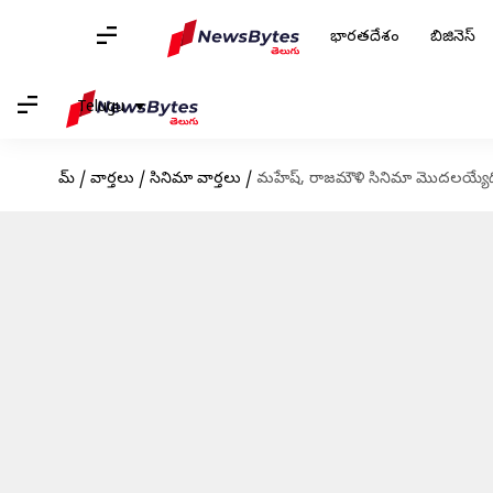
భారతదేశం
బిజినెస్
Telugu
హోమ్
/
వార్తలు
/
సినిమా వార్తలు
/
మహేష్, రాజమౌళి సినిమా మొదలయ్యేద