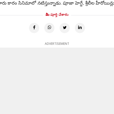
ు కారం సినిమాలో నటిస్తున్నాడు. పూజా హెగ్డే, శ్రీలీల హీరోయిన్లుగ
మీరు పూర్తి చేశారు
ADVERTISEMENT