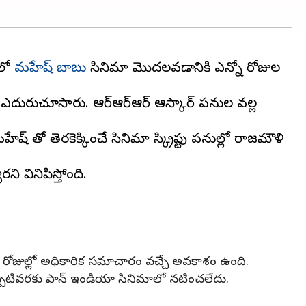
ంలో
మహేష్ బాబు
సినిమా మొదలవడానికి ఎన్నో రోజుల
ఎదురుచూసారు. ఆర్ఆర్ఆర్ ఆస్కార్ పనుల వల్ల
 తో తెరకెక్కించే సినిమా స్క్రిప్టు పనుల్లో రాజమౌళి
ి రోజుల్లో అధికారిక సమాచారం వచ్చే అవకాశం ఉంది.
ు ఇప్పటివరకు పాన్ ఇండియా సినిమాలో నటించలేదు.