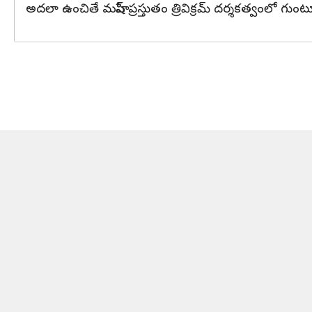
అదలా ఉంచితే మహేష్ ప్రస్తుతం త్రివిక్రమ్ దర్శకత్వంలో గుంటూర