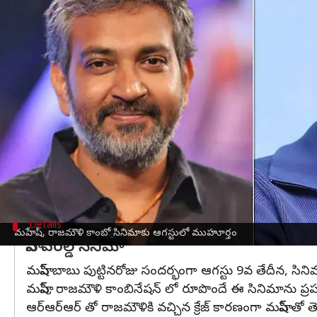
వ్రాసిన వారు
Jun 13, 2023
10:03 am
Sriram Pranateja
ఈ వార్తాకథనం ఏంటి
అభిమానులు అందరూ ఎప్పటి నుండో ఎదురుచూస్తున్న తరు
సమయం లేదు.
మహేష్ తో సినిమా ఉంటుందని రాజమౌళి ప్రకటించినప్
మహేష్ సినిమాను మొదలెట్టడానికి రాజమౌళి ఆలస్యం చ
ప్రస్తుతం సినిమా మొదలెట్టడానికి సమయం ఆసన్నమైందని తె
బిజీగా ఉన్నాడట.
Details
మహేష్, రాజమౌళి కాంబో సినిమాకు ఆగస్టులో ముహూర్తం
పాన్ వరల్డ్ సినిమా
మహేష్ బాబు పుట్టినరోజు సందర్భంగా ఆగస్టు 9వ తేదీన, స
మహేష్, రాజమౌళి కాంబినేషన్ లో రూపొందే ఈ సినిమాను ప్రపం
ఆర్ఆర్ఆర్ తో రాజమౌళికి వచ్చిన క్రేజ్ కారణంగా మహేష్ తో త