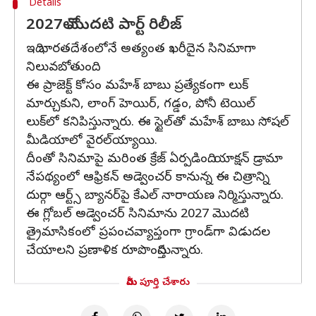
Details
2027లో మొదటి పార్ట్ రిలీజ్
ఇది భారతదేశంలోనే అత్యంత ఖరీదైన సినిమాగా
నిలువబోతుంది.
ఈ ప్రాజెక్ట్ కోసం మహేశ్ బాబు ప్రత్యేకంగా లుక్
మార్చుకుని, లాంగ్ హెయిర్‌, గడ్డం, పోనీ టెయిల్‌
లుక్‌లో కనిపిస్తున్నారు. ఈ స్టైల్‌తో మహేశ్ బాబు సోషల్
మీడియాలో వైరల్‌య్యాయి.
దీంతో సినిమాపై మరింత క్రేజ్ ఏర్పడింది. యాక్షన్ డ్రామా
నేపథ్యంలో ఆఫ్రికన్ అడ్వెంచర్ కానున్న ఈ చిత్రాన్ని
దుర్గా ఆర్ట్స్ బ్యానర్‌పై కేఎల్ నారాయణ నిర్మిస్తున్నారు.
ఈ గ్లోబల్ అడ్వెంచర్ సినిమాను 2027 మొదటి
త్రైమాసికంలో ప్రపంచవ్యాప్తంగా గ్రాండ్‌గా విడుదల
చేయాలని ప్రణాళిక రూపొందిస్తున్నారు.
మీరు పూర్తి చేశారు