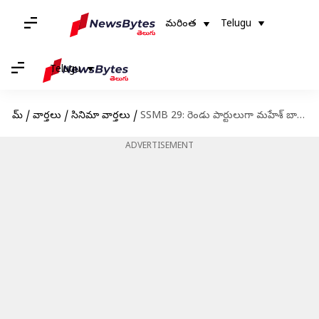
మరింత
Telugu
Telugu
హోమ్
/
వార్తలు
/
సినిమా వార్తలు
/
SSMB 29: రెండు పార్టులుగా మహేశ్‌ బాబు, జక్కన్న మూవీ.. రికార్డు బడ్జెట్‌తో చిత్రీకరణ!
ADVERTISEMENT