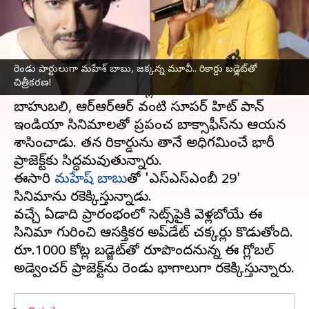
వ్రాసిన వారు
Oct 28, 2024
03:56 pm
Jayachandra Akuri
ఈ వార్తాకథనం ఏంటి
రెండు పార్టులుగా మహేశ్‌ బాబు, జక్కన్న మూవీ.. రికార్డు బడ్జెట్‌తో
తెలుగు సినిమా స్థాయిని ప్రపంచం దృష్టికి స్టార్ డైరెక్టర్
చిత్రీకరణ!
ఎస్‌ఎస్‌
రాజమౌళి
తీసుకెళ్లారు.
బాహుబలి, ఆర్‌ఆర్‌ఆర్‌ వంటి సూపర్‌ హిట్ పాన్
ఇండియా సినిమాలతో ప్రపంచ బాక్సాఫీస్‌ను ఆయన
శాసించాడు. తన రికార్డును తానే అధిగమించే భారీ
ప్రాజెక్ట్‌కు సిద్ధమవుతున్నారు.
ఈసారి
మహేష్ బాబు
తో 'ఎస్‌ఎస్‌ఎంబీ 29'
సినిమాను తెరకెక్కిస్తున్నాడు.
వచ్చే ఏడాది ప్రారంభంలో సెట్స్‌పైకి వెళ్లబోయే ఈ
సినిమా గురించి ఆసక్తికర అప్‌డేట్ చక్కర్లు కొడుతోంది.
రూ.1000 కోట్ల బడ్జెట్‌తో రూపొందనున్న ఈ గ్లోబల్