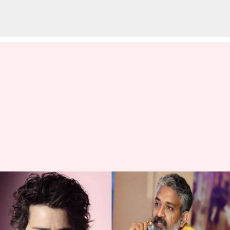
SSMB 29: రెండు పార్టులుగా మహేశ్‌
బాబు, జక్కన్న మూవీ.. రికార్డు
బడ్జెట్‌తో చిత్రీకరణ!