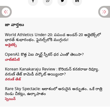
తాజా వార్తలు
World Athletics Under-20: ప్రపంచ అండర్-20 అథ్లెటిక్స్‌లో
భారత్‌ శుభారంభం.. ఫైనల్స్‌లోకి ముగ్గురు!
అథ్లెటిక్స్
OpenAI: కొత్త ఏఐ స్మార్ట్ స్పీకర్ ధర ఎంతో తెలుసా?
చాట్‌జీపీటీ
Korean Kanakaraju Review : కొరియన్ కనకరాజు రివ్యూ..
వరుణ్ తేజ్ కామెడీ వర్కౌట్ అయ్యిందా?
వరుణ్ తేజ్
Rare Sky Spectacle: ఆకాశంలో అరుదైన అద్భుతం.. ఒకే రాత్రి
రెండు చీకట్లు, ఉల్కాపాతం
స్పెయిన్