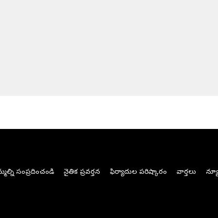
మల్ని సంప్రదించండి
నైతిక ప్రవర్తన
ఫిర్యాదుల పరిష్కారం
వార్తలు
న్యూ