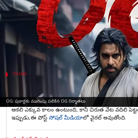
వ్రాసిన వారు
Jan 08, 2024
04:26 pm
Sirish Praharaju
ఈ వార్తాకథనం ఏంటి
పవర్ స్టార్
పవన్ కళ్యాణ్
, ప్రియాంక అరుల్ మోహన్ కథానాయ
ఈ సినిమాకి సంబందించిన ఓ వార్త నిన్నటి నుండి సోషల
OG ని నిర్మిస్తున్న DVV ఎంటర్‌టైన్‌మెంట్ కాకుండా ఈ సిని
Details
పోస్ట్ సోషల్ మీడియాలో వైరల్
ఓజీ ఎప్పటికీ తమదేనని పవన్ కళ్యాణ్ సినిమా గురించి తమకు 
ఈ సందర్భంగా పవన్ కళ్యాణ్ కి కృతజ్ఞతలు తెలిపారు.
OG: పుకార్లకు ముగింపు పలికిన OG నిర్మాతలు
ఆకలి ఎక్కువ కాలం ఉంటుంది, కానీ చిరుత వేట వదిలి పెట్టద
ఇప్పుడు,ఈ పోస్ట్
సోషల్ మీడియా
లో వైరల్ అవుతోంది.