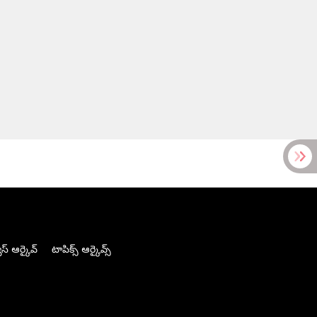
స్ ఆర్కైవ్
టాపిక్స్ ఆర్కైవ్స్