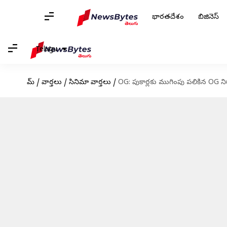
భారతదేశం
బిజినెస్
Telugu
హోమ్
/
వార్తలు
/
సినిమా వార్తలు
/
OG: పుకార్లకు ముగింపు పలికిన OG ని