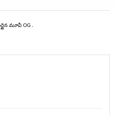
్టైనర్ మూవీ OG .