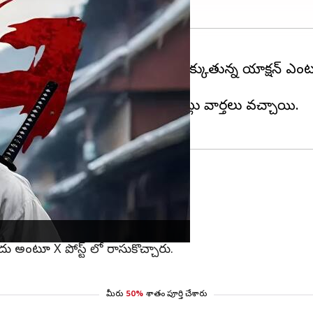
ికగా సుజీత్ దర్శకత్వం లో తెరకెక్కుతున్న యాక్షన్ ఎంటర
్ మీడియాలో వైరల్ అవుతోంది.
మాను వేరే ప్రొడక్షన్ హౌస్ కి ఇచ్చినట్లు వార్తలు వచ్చాయి.
పూర్తి క్లారిటీ ఉందని తెలిపారు.
ు అంటూ X పోస్ట్ లో రాసుకొచ్చారు.
మీరు
50%
శాతం పూర్తి చేశారు