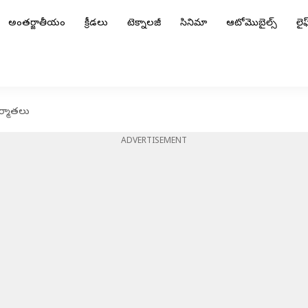
అంతర్జాతీయం
క్రీడలు
టెక్నాలజీ
సినిమా
ఆటోమొబైల్స్
లైఫ్
ర్మాతలు
ADVERTISEMENT