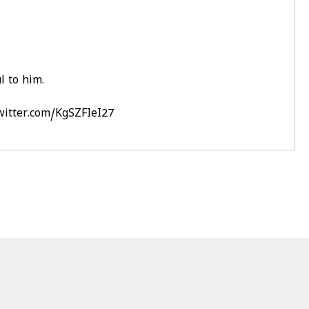
l to him.
twitter.com/KgSZFIeI27