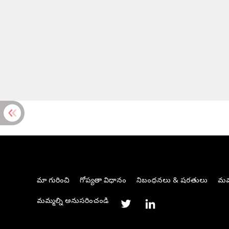
మా గురించి
గోప్యతా విధానం
నిబంధనలు & షరతులు
మమ్
మమ్మల్ని అనుసరించండి