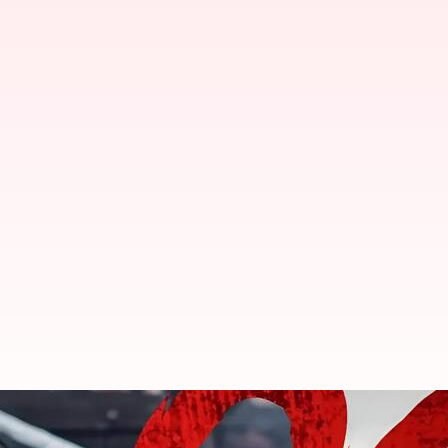
OG: పుకార్లకు ముగింపు పలికిన OG నిర్మ