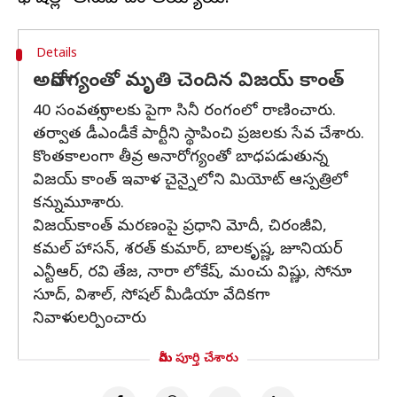
Details
అనారోగ్యంతో మృతి చెందిన విజయ్ కాంత్
40 సంవత్సరాలకు పైగా సినీ రంగంలో రాణించారు.
తర్వాత డీఎండీకే పార్టీని స్థాపించి ప్రజలకు సేవ చేశారు.
కొంతకాలంగా తీవ్ర అనారోగ్యంతో బాధపడుతున్న
విజయ్ కాంత్ ఇవాళ చైన్నైలోని మియోట్ ఆస్పత్రిలో
కన్నుమూశారు.
విజయ్‌కాంత్ మరణంపై ప్రధాని మోదీ, చిరంజీవి,
కమల్ హాసన్, శరత్ కుమార్, బాలకృష్ణ, జూనియర్
ఎన్టీఆర్, రవి తేజ, నారా లోకేష్, మంచు విష్ణు, సోనూ
సూద్, విశాల్, సోషల్ మీడియా వేదికగా
నివాళులర్పించారు
మీరు పూర్తి చేశారు