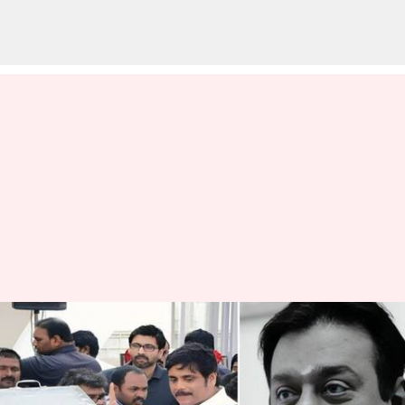
RIP VijayaKanth: విజయ కాంత్
ఆత్మకు శాంతి చేకూరాలి.. ప్రధాని
మోదీ, చిరంజీవితో సహా సినీ,