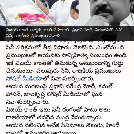
రాజకీయ ప్రముఖుల నివాళి
వ్రాసిన వారు
Dec 28, 2023
02:49 pm
Jayachandra Akuri
ఈ వార్తాకథనం ఏంటి
విజయ కాంత్ ఆత్మకు శాంతి చేకూరాలి.. ప్రధాని మోదీ, చిరంజీవితో సహా
సినీ, రాజకీయ ప్రముఖుల నివాళి
తమిళ నటుడు
విజయ్ కాంత్
(VijayaKanth) మృతితో
సినీ పరిశ్రమలో తీవ్ర విషాదం నెలకొంది. ఎంతోమంది
ప్రముఖులతో ఆయనకు సాన్నిహిత్య సంబంధం ఉంది.
ఇక విజయ్ కాంత్‌తో తమకున్న అనుబంధాన్ని గుర్తు
చేసుకుంటూ పలువురు సినీ, రాజకీయ ప్రముఖులు
సోషల్ మీడియా
లో నివాళులర్పించారు.
ఆయన మరణంపై ప్రధాని నరేంద్ర మోదీ, కమల్
హాసన్, బాలకృష్ణ సోషల్ మీడియాలో ఘన
నివాళులర్పించారు.
విజయ్ కాంత్ ఇటు సినీ రంగంతో పాటు అటు
రాజకీయాల్లో తనదైన ముద్ర వేసుకున్నాడు.
ఆయన నటించిన అనేక సినిమాలు తెలుగు, హిందీ