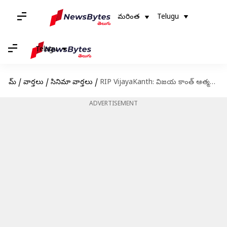
మరింత
Telugu
Telugu
హోమ్
/
వార్తలు
/
సినిమా వార్తలు
/
RIP VijayaKanth: విజయ కాంత్ ఆత్మకు శాంతి చేకూరాలి.. ప్రధాని మోదీ, చిరంజీవితో సహా సినీ, రాజకీయ ప్రముఖుల నివాళి
ADVERTISEMENT