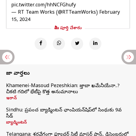
pic.twitter.com/hhNCFGhufy
— RT Team Works (@RTTeamWorks)
February
15, 2024
మీరు పూర్తి చేశారు
తాజా వార్తలు
Khamenei-Masoud Pezeshkian: మొజ్తాబా ఖమేనీయేనా..?
చీకటి గదిలో భేటీపై కొత్త అనుమానాలు
ఇరాన్
Sindhu: ప్రపంచ బ్యాడ్మింటన్‌ ఛాంపియన్‌షిప్‌లో సింధుకు 9వ
సీడ్
బ్యాడ్మింటన్
Telangana: శరవేగంగా ఫ్యూచర్ సిటీ మాస్టర్ ప్లాన్.. డిసెంబరులో