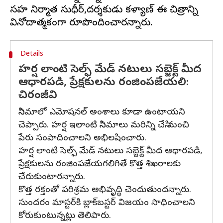
సహ నిర్మాత సుధీర్,దర్శకుడు కళ్యాణ్ ఈ చిత్రాన్ని
Details
హర్ష లాంటి సెల్ఫ్ మేడ్ నటులు సబ్జెక్ట్ మీద
ఆధారపడి, ప్రేక్షకులను రంజింపజేయలి:
చిరంజీవి
సినిమాలో ఎమోషనల్‌ అంశాలు కూడా ఉంటాయని
చెప్పారు. హర్ష ఇలాంటి సినిమాలు మరిన్ని చేసి మంచి
పేరు సంపాదించాలని అభిలషించారు.
హర్ష లాంటి సెల్ఫ్ మేడ్ నటులు సబ్జెక్ట్ మీద ఆధారపడి,
ప్రేక్షకులను రంజింపజేయగలిగితే కొత్త శిఖరాలకు
చేరుకుంటారన్నారు.
కొత్త రక్తంతో పరిశ్రమ అభివృద్ధి చెందుతుందన్నారు.
సుందరం మాస్టర్‌కి బ్లాక్‌బస్టర్ విజయం సాధించాలని
కోరుకుంటున్నట్లు తెలిపారు.