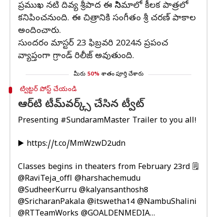
ప్రముఖ నటి దివ్య శ్రీపాద ఈ సినిమాలో కీలక పాత్రలో
కనిపించనుంది. ఈ చిత్రానికి సంగీతం శ్రీ చరణ్ పాకాల
అందించారు.
సుందరం మాస్టర్ 23 ఫిబ్రవరి 2024న ప్రపంచ
వ్యాప్తంగా గ్రాండ్ రిలీజ్ అవుతుంది.
మీరు
50%
శాతం పూర్తి చేశారు
ట్విట్టర్ పోస్ట్ చేయండి
ఆర్‌టి టీమ్‌వర్క్స్‌ చేసిన ట్వీట్
Presenting
#SundaramMaster
Trailer to you all!
▶️
https://t.co/MmWzwD2udn
Classes begins in theaters from February 23rd 🗒️
@RaviTeja_offl
@harshachemudu
@SudheerKurru
@kalyansanthosh8
@SricharanPakala
@itswetha14
@NambuShalini
@RTTeamWorks
@GOALDENMEDIA
…