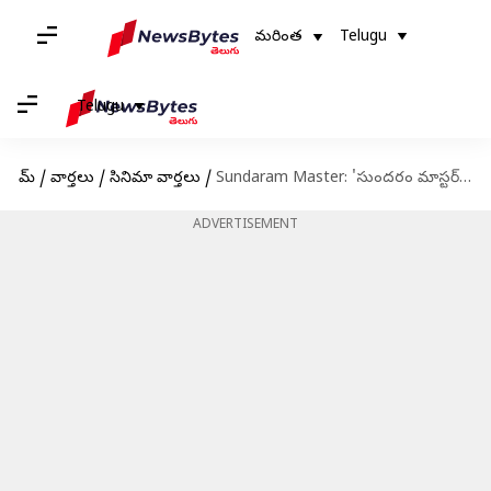
మరింత
Telugu
Telugu
హోమ్
/
వార్తలు
/
సినిమా వార్తలు
/
Sundaram Master: 'సుందరం మాస్టర్‌' ట్రైలర్‌ను ఆవిష్కరించిన మెగాస్టార్‌ చిరంజీవి
ADVERTISEMENT