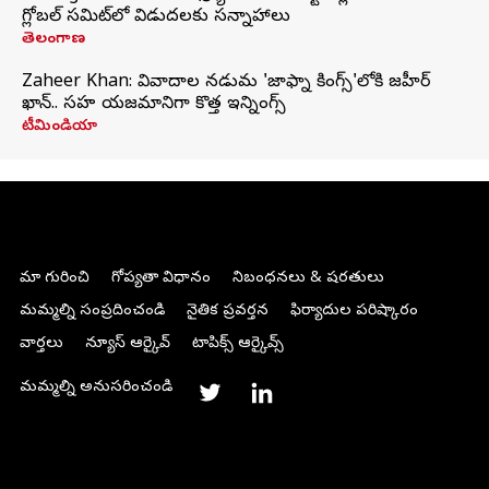
గ్లోబల్‌ సమిట్‌లో విడుదలకు సన్నాహాలు
తెలంగాణ
Zaheer Khan: వివాదాల నడుమ 'జాఫ్నా కింగ్స్'లోకి జహీర్
ఖాన్.. సహ యజమానిగా కొత్త ఇన్నింగ్స్
టీమిండియా
మా గురించి
గోప్యతా విధానం
నిబంధనలు & షరతులు
మమ్మల్ని సంప్రదించండి
నైతిక ప్రవర్తన
ఫిర్యాదుల పరిష్కారం
వార్తలు
న్యూస్ ఆర్కైవ్
టాపిక్స్ ఆర్కైవ్స్
మమ్మల్ని అనుసరించండి