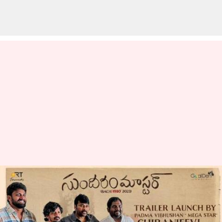
Sundaram Master: 'సుందరం
మాస్టర్‌' ట్రైలర్‌ను ఆవిష్కరించిన
మెగాస్టార్‌ చిరంజీవి