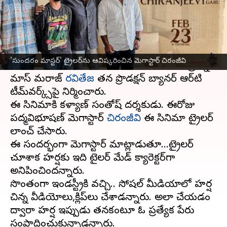
వ్రాసిన వారు
Feb 15, 2024
06:01 pm
Sirish Praharaju
ఈ వార్తాకథనం ఏంటి
హాస్యనటుడు హర్ష చెముడు
సుందరం మాస్టర్
'సుందరం మాస్టర్‌' ట్రైలర్‌ను ఆవిష్కరించిన మెగాస్టార్‌ చిరంజీవి
సినిమాలో కథానాయకుడిగా నటించారు. ఈ చిత్రాన్ని
మాస్ మహారాజ్
రవితేజ
తన ప్రొడక్షన్ బ్యానర్ ఆర్‌టి
టీమ్‌వర్క్స్‌పై నిర్మించారు.
ఈ సినిమాకి కళ్యాణ్ సంతోష్ దర్శకుడు. ఈరోజు
పద్మవిభూషణ్ మెగాస్టార్
చిరంజీవి
ఈ సినిమా ట్రైలర్
లాంచ్ చేసారు.
ఈ సందర్భంగా మెగాస్టార్‌ మాట్లాడుతూ...ట్రైలర్‌
చూశాక హర్షకు ఇది టైలర్‌ మేడ్‌ క్యారెక్టర్‌గా
అనిపించిందన్నారు.
సొంతంగా ఇండస్ట్రీకి వచ్చి.. సోషల్ మీడియాలో హర్ష
చిన్న వీడియోలు,క్లిప్‌లు చేశాడన్నారు. అలా చేయడం
ద్వారా హర్ష ఇప్పుడు తనకంటూ ఓ ప్రత్యేక పేరు
సంపాదించుకున్నాడన్నారు.