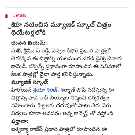
Details
శ్రియా నటించిన మ్యూజిక్ స్కూల్ చిత్రం
థియేటర్లలోకి
భువన విజయమ్:
సునీల్, శ్రీనివాస్ రెడ్డి, వెన్నెల కిషోర్ ప్రధాన పాత్రల్లో
తెరకెక్కిన ఈ చిత్రాన్ని యలమంద చరణ్ డైరెక్ట్ చేసారు.
కామెడీ, సస్పెన్స్ ప్రధానంగా రూపొందిన ఈ సినిమాలో
కీలక పాత్రల్లో వైవా హర్ష కనిపిస్తున్నాడు.
మ్యూజిక్ స్కూల్:
హీరోయిన్
శ్రియా శరణ్
, శర్మాణ్ జోషి నటిస్తున్న ఈ
చిత్రాన్ని పాపారావ్ బియ్యాల నిర్మించి దర్శకత్వం
వహించారు. పిల్లలకు చదువుతో పాటు వేరు వేరు
విద్యలు కూడా అవసరం అన్న కాన్సెప్ట్ తో వస్తోంది.
ఫర్హానా:
ఐశ్వర్యా రాజేష్ ప్రధాన పాత్రలో రూపొందిన ఈ