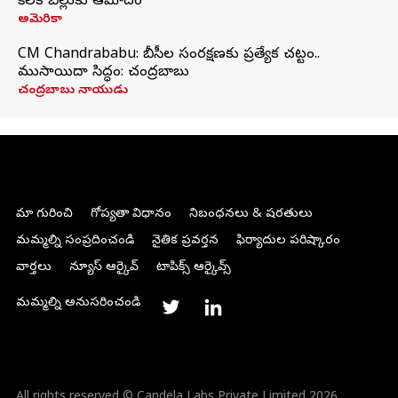
కీలక బిల్లుకు ఆమోదం
అమెరికా
CM Chandrababu: బీసీల సంరక్షణకు ప్రత్యేక చట్టం..
ముసాయిదా సిద్ధం: చంద్రబాబు
చంద్రబాబు నాయుడు
మా గురించి
గోప్యతా విధానం
నిబంధనలు & షరతులు
మమ్మల్ని సంప్రదించండి
నైతిక ప్రవర్తన
ఫిర్యాదుల పరిష్కారం
వార్తలు
న్యూస్ ఆర్కైవ్
టాపిక్స్ ఆర్కైవ్స్
మమ్మల్ని అనుసరించండి
All rights reserved © Candela Labs Private Limited 2026