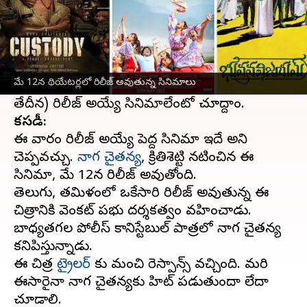
ఈ వార్తాకథనం ఏంటి
ప్రతీ వారం కొత్త సినిమాలు రిలీజ్ అవుతూనే
ఉంటాయి. థియేటర్లన్నీ కొత్త కొత్త సినిమాలతో
మే 12న థియేటర్లలో రిలీజ్ అవుతున్న సినిమాలు
కళకళలాడుతూనే ఉంటాయి. ఈ వారం (మే 12వ
కస్టడీ:
ఈ వారం రిలీజ్ అయ్యే పెద్ద సినిమా ఇదే అని
చెప్పవచ్చు.
నాగ చైతన్య
, క్రితిశెట్టి నటించిన ఈ
సినిమా, మే 12న రిలీజ్ అవుతోంది.
తెలుగు, తమిళంలో ఒకేసారి రిలీజ్ అవుతున్న ఈ
చిత్రానికి వెంకట్ ప్రభు దర్శకత్వం వహించాడు.
బాధ్యతగల పోలీస్ కానిస్టేబుల్ పాత్రలో నాగ చైతన్య
కనిపిస్తున్నాడు.
ఈ చిత్ర
ట్రైలర్
కు మంచి రెస్పాన్స్ వచ్చింది. మరి
ఈసారైనా నాగ చైతన్యకు హిట్ పడుతుందా లేదా