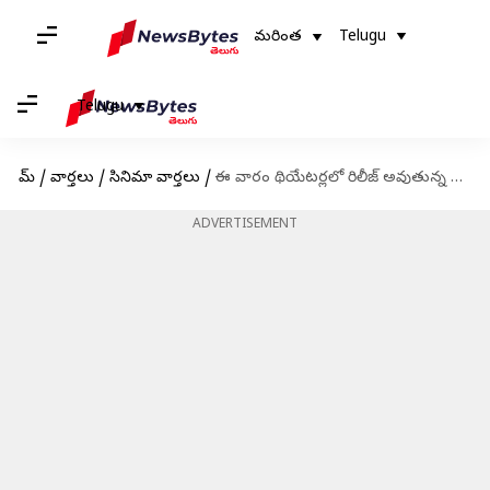
మరింత
Telugu
Telugu
హోమ్
/
వార్తలు
/
సినిమా వార్తలు
/
ఈ వారం థియేటర్లలో రిలీజ్ అవుతున్న సినిమాలు ఏంటంటే?
ADVERTISEMENT