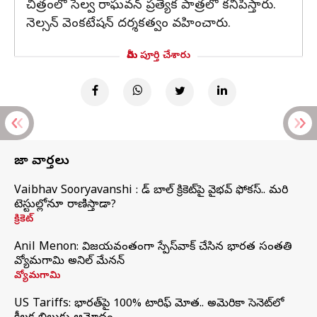
చిత్రంలో సెల్వ రాఘవన్ ప్రత్యేక పాత్రలో కనిపిస్తారు.
నెల్సన్ వెంకటేషన్ దర్శకత్వం వహించారు.
మీరు పూర్తి చేశారు
తాజా వార్తలు
Vaibhav Sooryavanshi : రెడ్ బాల్ క్రికెట్‌పై వైభవ్ ఫోకస్.. మరి
టెస్టుల్లోనూ రాణిస్తాడా?
క్రికెట్
Anil Menon: విజయవంతంగా స్పేస్‌వాక్‌ చేసిన భారత సంతతి
వ్యోమగామి అనిల్‌ మేనన్
వ్యోమగామి
US Tariffs: భారత్‌పై 100% టారిఫ్‌ మోత.. అమెరికా సెనెట్‌లో