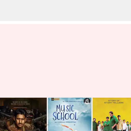
ఈ వారం థియేటర్లలో రిలీజ్ అవుతున్న
సినిమాలు ఏంటంటే?
వ్రాసిన వారు
May 08, 2023
12:31 pm
Sriram Pranateja