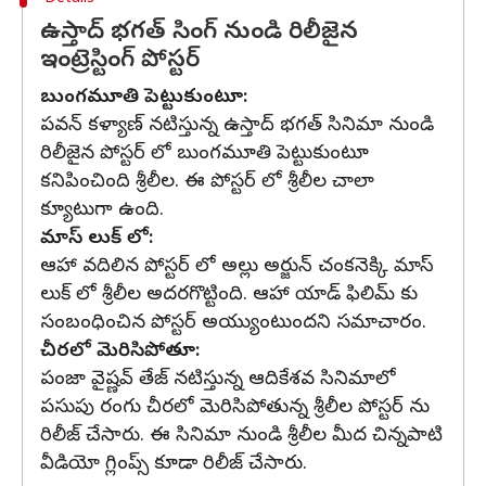
ఉస్తాద్ భగత్ సింగ్ నుండి రిలీజైన
ఇంట్రెస్టింగ్ పోస్టర్
బుంగమూతి పెట్టుకుంటూ:
పవన్ కళ్యాణ్ నటిస్తున్న ఉస్తాద్ భగత్ సినిమా నుండి
రిలీజైన పోస్టర్ లో బుంగమూతి పెట్టుకుంటూ
కనిపించింది శ్రీలీల. ఈ పోస్టర్ లో శ్రీలీల చాలా
క్యూటుగా ఉంది.
మాస్ లుక్ లో:
ఆహా వదిలిన పోస్టర్ లో అల్లు అర్జున్ చంకనెక్కి మాస్
లుక్ లో శ్రీలీల అదరగొట్టింది. ఆహా యాడ్ ఫిలిమ్ కు
సంబంధించిన పోస్టర్ అయ్యుంటుందని సమాచారం.
చీరలో మెరిసిపోతూ:
పంజా వైష్ణవ్ తేజ్ నటిస్తున్న ఆదికేశవ సినిమాలో
పసుపు రంగు చీరలో మెరిసిపోతున్న శ్రీలీల పోస్టర్ ను
రిలీజ్ చేసారు. ఈ సినిమా నుండి శ్రీలీల మీద చిన్నపాటి
వీడియో గ్లింప్స్ కూడా రిలీజ్ చేసారు.