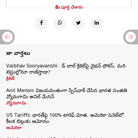
మీరు పూర్తి చేశారు
తాజా వార్తలు
Vaibhav Sooryavanshi : రెడ్ బాల్ క్రికెట్‌పై వైభవ్ ఫోకస్.. మరి
టెస్టుల్లోనూ రాణిస్తాడా?
క్రికెట్
Anil Menon: విజయవంతంగా స్పేస్‌వాక్‌ చేసిన భారత సంతతి
వ్యోమగామి అనిల్‌ మేనన్
వ్యోమగామి
US Tariffs: భారత్‌పై 100% టారిఫ్‌ మోత.. అమెరికా సెనెట్‌లో
కీలక బిల్లుకు ఆమోదం
అమెరికా