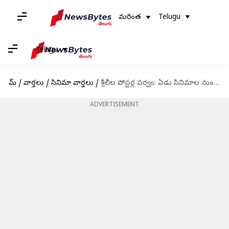
మరింత
Telugu
Telugu
హోమ్
/
వార్తలు
/
సినిమా వార్తలు
/
శ్రీలీల పోస్టర్ల పర్వం: ఏడు సినిమాల నుండి రిలీజైన ఏడు పోస్టర్లు
ADVERTISEMENT