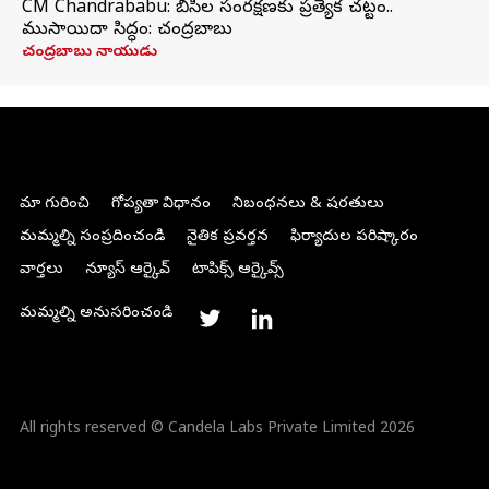
CM Chandrababu: బీసీల సంరక్షణకు ప్రత్యేక చట్టం..
ముసాయిదా సిద్ధం: చంద్రబాబు
చంద్రబాబు నాయుడు
మా గురించి
గోప్యతా విధానం
నిబంధనలు & షరతులు
మమ్మల్ని సంప్రదించండి
నైతిక ప్రవర్తన
ఫిర్యాదుల పరిష్కారం
వార్తలు
న్యూస్ ఆర్కైవ్
టాపిక్స్ ఆర్కైవ్స్
మమ్మల్ని అనుసరించండి
All rights reserved © Candela Labs Private Limited 2026