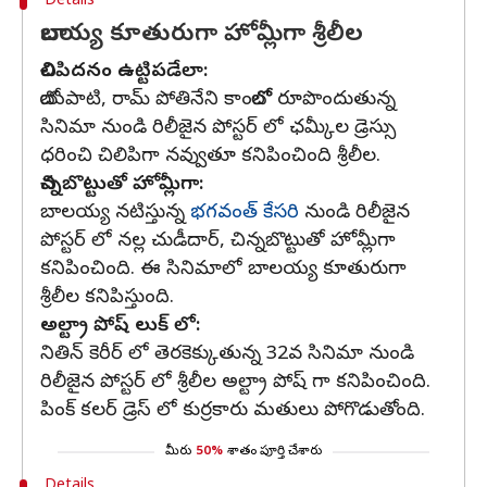
Details
బాలయ్య కూతురుగా హోమ్లీగా శ్రీలీల
చిలిపిదనం ఉట్టిపడేలా:
బోయపాటి, రామ్ పోతినేని కాంబోలో రూపొందుతున్న
సినిమా నుండి రిలీజైన పోస్టర్ లో ఛమ్కీల డ్రెస్సు
ధరించి చిలిపిగా నవ్వుతూ కనిపించింది శ్రీలీల.
చిన్నబొట్టుతో హోమ్లీగా:
బాలయ్య నటిస్తున్న
భగవంత్ కేసరి
నుండి రిలీజైన
పోస్టర్ లో నల్ల చుడీదార్, చిన్నబొట్టుతో హోమ్లీగా
కనిపించింది. ఈ సినిమాలో బాలయ్య కూతురుగా
శ్రీలీల కనిపిస్తుంది.
అల్ట్రా పోష్ లుక్ లో:
నితిన్ కెరీర్ లో తెరకెక్కుతున్న 32వ సినిమా నుండి
రిలీజైన పోస్టర్ లో శ్రీలీల అల్ట్రా పోష్ గా కనిపించింది.
పింక్ కలర్ డ్రెస్ లో కుర్రకారు మతులు పోగొడుతోంది.
మీరు
50%
శాతం పూర్తి చేశారు
Details