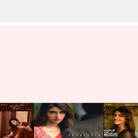
శ్రీలీల పోస్టర్ల పర్వం: ఏడు సినిమాల
నుండి రిలీజైన ఏడు పోస్టర్లు
వ్రాసిన వారు
Jun 14, 2023
05:13 pm
Sriram Pranateja