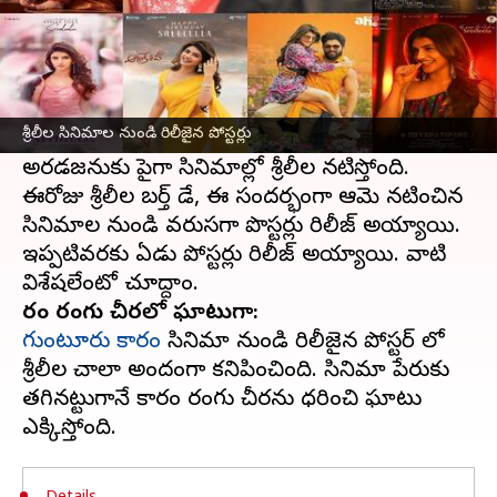
ఈ వార్తాకథనం ఏంటి
ప్రస్తుతం తెలుగు సినిమా ఇండస్ట్రీలో బిజీగా ఉన్న
హీరోయిన్ ఎవరని ఎవ్వరినడిగినా
శ్రీలీల
పేరే
శ్రీలీల సినిమాల నుండి రిలీజైన పోస్టర్లు
చెబుతారు. ఒకటి కాదు రెండు కాదు ఏకంగా
అరడజనుకు పైగా సినిమాల్లో శ్రీలీల నటిస్తోంది.
ఈరోజు శ్రీలీల బర్త్ డే, ఈ సందర్భంగా ఆమె నటించిన
సినిమాల నుండి వరుసగా పొస్టర్లు రిలీజ్ అయ్యాయి.
ఇప్పటివరకు ఏడు పోస్టర్లు రిలీజ్ అయ్యాయి. వాటి
కారం రంగు చీరలో ఘాటుగా:
గుంటూరు కారం
సినిమా నుండి రిలీజైన పోస్టర్ లో
శ్రీలీల చాలా అందంగా కనిపించింది. సినిమా పేరుకు
తగినట్టుగానే కారం రంగు చీరను ధరించి ఘాటు