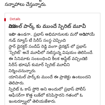
Details
యానిమల్ పార్క్ కు ముందే స్పిరిట్ మూవీ
ఇదిలా ఉండగా.. ప్రభాస్ అభిమానులకు మరో అదిరిపోయే
గుడ్ న్యూస్ టీ సిరీస్ సంస్థ చెప్పింది.
స్టార్ డైరక్టర్ సందీప్ రెడ్డి వంగా డైరక్షన్ లో ప్రభాస్
'స్పిరిట్' అనే మూవీలో నటిస్తున్న విషయం తెలిసిందే.
ఈ సినిమాకు సంబంధించి కీలక అప్డేట్ వచ్చింది. టి
సిరీస్ భూషన్ కుమార్ స్పిరిట్ మూవీని
నిర్మించనున్నారు.
యానిమల్ పార్క్‌కు ముందే ఈ ప్రాజెక్టు ఉంటుందని
తెలిపారు.
స్పిరిట్ ఓ కాప్ స్టోరి అని అందులో ప్రభాస్ పోలీస్
ఆఫీసర్‌గా కొత్త లుక్‌లో కనిపిస్తారని గతంలో ఓ
ఇంటర్వ్యూలో తెలియజేశారు.