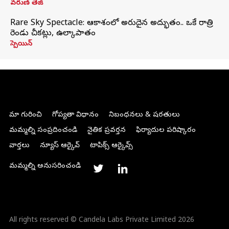
వరుణ్ తేజ్
Rare Sky Spectacle: ఆకాశంలో అరుదైన అద్భుతం.. ఒకే రాత్రి
రెండు చీకట్లు, ఉల్కాపాతం
స్పెయిన్
మా గురించి
గోప్యతా విధానం
నిబంధనలు & షరతులు
మమ్మల్ని సంప్రదించండి
నైతిక ప్రవర్తన
ఫిర్యాదుల పరిష్కారం
వార్తలు
న్యూస్ ఆర్కైవ్
టాపిక్స్ ఆర్కైవ్స్
మమ్మల్ని అనుసరించండి
All rights reserved © Candela Labs Private Limited 2026