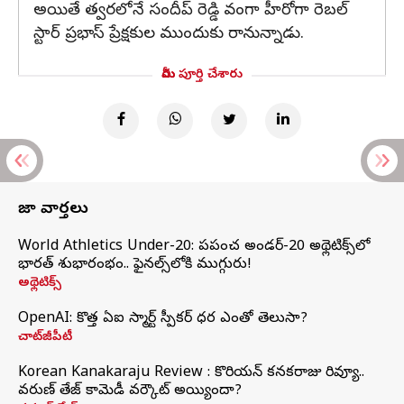
అయితే త్వరలోనే సందీప్ రెడ్డి వంగా హీరోగా రెబల్
స్టార్ ప్రభాస్ ప్రేక్షకుల ముందుకు రానున్నాడు.
మీరు పూర్తి చేశారు
తాజా వార్తలు
World Athletics Under-20: ప్రపంచ అండర్-20 అథ్లెటిక్స్‌లో
భారత్‌ శుభారంభం.. ఫైనల్స్‌లోకి ముగ్గురు!
అథ్లెటిక్స్
OpenAI: కొత్త ఏఐ స్మార్ట్ స్పీకర్ ధర ఎంతో తెలుసా?
చాట్‌జీపీటీ
Korean Kanakaraju Review : కొరియన్ కనకరాజు రివ్యూ..
వరుణ్ తేజ్ కామెడీ వర్కౌట్ అయ్యిందా?