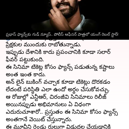
వ్రాసిన వారు
Dec 21, 2023
02:45 pm
Jayachandra Akuri
ఈ వార్తాకథనం ఏంటి
పాన్ ఇండియా హీరో యంగ్ రెబర్ స్టార్
ప్రభాస్ ఫ్యాన్స్‌కు గుడ్ న్యూస్.. పోలీస్ ఆఫీసర్‌ పాత్రలో యంగ్ రెబల్ స్టార్!
ప్రభాస్
(Prabhas) ప్రస్తుతం
సలార్
(Salar) సినిమాతో
ప్రేక్షకుల ముందుకు రాబోతున్నాడు.
ఇప్పుడు దేశానికి కాదు ప్రపంచానికి కూడా సలార్
ఫీవర్ పట్టుకుంది.
ఈ సినిమా టికెట్ల కోసం ఫ్యాన్స్ పడుతున్న కష్టాలు
అంత ఇంత కాదు.
అన్ లైన్ బుకింగ్ వచ్చాక కూడా టికెట్లు దొరకడం
లేదంటే పరిస్థితి ఎలా ఉందో అర్థం చేసుకోవచ్చు.
ఆ రోజుల్లో ఎన్టీఆర్, చిరంజీవి సినిమాలు రిలీజ్
అయినప్పుడు అభిమానులు ఏ విధంగా
ఎదురుచూశారో.. ప్రస్తుతం ఈ సినిమా కోసం ఫ్యాన్స్
అంతగానే వెయిట్ చేస్తున్నారు.
ఈ మూవీని రెండు పార్టులుగా విడుదల చేయడానికి