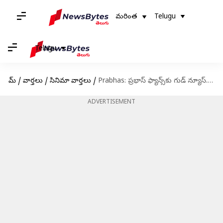
మరింత
Telugu
Telugu
హోమ్
/
వార్తలు
/
సినిమా వార్తలు
/
Prabhas: ప్రభాస్ ఫ్యాన్స్‌కు గుడ్ న్యూస్.. పోలీస్ ఆఫీసర్‌ పాత్రలో యంగ్ రెబల్ స్టార్!
ADVERTISEMENT