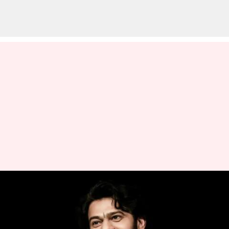
Prabhas: ప్రభాస్ ఫ్యాన్స్‌కు గుడ్
న్యూస్.. పోలీస్ ఆఫీసర్‌ పాత్రలో
యంగ్ రెబల్ స్టార్!