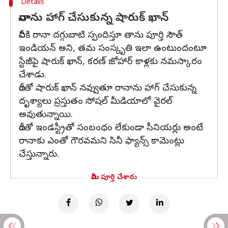
Details
రానాను హాగ్ చేసుకున్న షారుక్ ఖాన్
దీనికి రానా దగ్గుబాటి స్పందిస్తూ తాను పూర్తి సౌత్
ఇండియన్ అని, తమ సంస్కృతి ఇలా ఉంటుందంటూ
స్టేజీపై షారుక్ ఖాన్, కరణ్ జోహార్ కాళ్లకు నమస్కారం
చేశాడు.
దీంతో షారుక్ ఖాన్ నవ్వుతూ రానాను హాగ్ చేసుకున్న
దృశ్యాలు ప్రస్తుతం సోషల్ మీడియాలో వైరల్
అవుతున్నాయి.
దీంతో ఇండస్ట్రీతో సంబంధం లేకుండా సీనియర్లు అంటే
రానాకు ఎంతో గౌరవమని సినీ ఫ్యాన్స్ కామెంట్లు
చేస్తున్నారు.
మీరు పూర్తి చేశారు