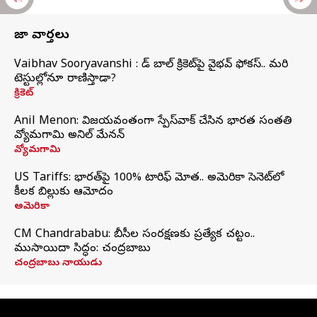
తాజా వార్తలు
Vaibhav Sooryavanshi : రెడ్ బాల్ క్రికెట్‌పై వైభవ్ ఫోకస్.. మరి
టెస్టుల్లోనూ రాణిస్తాడా?
క్రికెట్
Anil Menon: విజయవంతంగా స్పేస్‌వాక్‌ చేసిన భారత సంతతి
వ్యోమగామి అనిల్‌ మేనన్
వ్యోమగామి
US Tariffs: భారత్‌పై 100% టారిఫ్‌ మోత.. అమెరికా సెనెట్‌లో
కీలక బిల్లుకు ఆమోదం
అమెరికా
CM Chandrababu: బీసీల సంరక్షణకు ప్రత్యేక చట్టం..
ముసాయిదా సిద్ధం: చంద్రబాబు
చంద్రబాబు నాయుడు