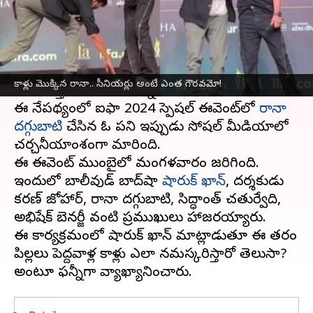
వ్రాసిన వారు
Sep 11, 2024
10:28 am
Jayachandra Akuri
ఈ వార్తాకథనం ఏంటి
సౌత్ ఇండియన్ హీరోలు ఇప్పుడు బాలీవుడ్‌లో కూడా
కాళ్లు మొక్కిన రానా.. సీనియర్లు అంటే ఎంత గౌరవమో!
తమ సత్తాను చాటుతున్నారు.
ఈ నేపథ్యంలో ఐఫా 2024 స్పెషల్ ఈవెంట్‌లో
రానా
దగ్గుబాటి
చేసిన ఓ పని ఇప్పుడు సోషల్ మీడియాలో
చర్చనీయాంశంగా మారింది.
ఈ ఈవెంట్ ముంబైలో మంగళవారం జరిగింది.
ఇందులో బాలీవుడ్ బాద్‌షా
షారుక్ ఖాన్
, దర్శకుడు
కరణ్ జోహార్‌, రానా దగ్గుబాటి, సిద్ధాంత్ చతుర్వేది,
అభిషేక్ బెనర్జీ వంటి ప్రముఖులు హాజరయ్యారు.
ఈ కార్యక్రమంలో షారుక్ ఖాన్ మాట్లాడుతూ ఈ తరం
పిల్లలు పెద్దవాళ్ల కాళ్లు ఎలా నమస్కరిస్తారో తెలుసా?