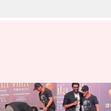
Rana Daggubati: కాళ్లు మొక్కిన
రానా.. సీనియర్లు అంటే ఎంత
గౌరవమో!