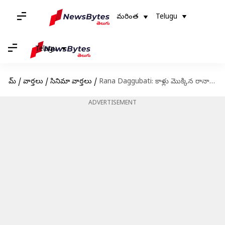
మరింత
Telugu
Telugu
హోమ్
/
వార్తలు
/
సినిమా వార్తలు
/
Rana Daggubati: కాళ్లు మొక్కిన రానా.. సీనియర్లు అంటే ఎంత గౌరవమో!
ADVERTISEMENT