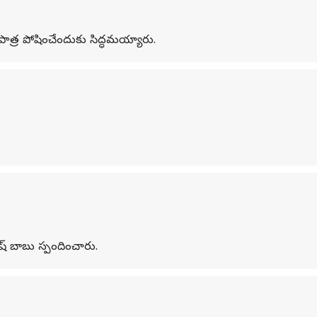
పాత్ర పోషించేందుకు సిద్ధమయ్యారు.
ేష్ బాబు స్పందించారు.