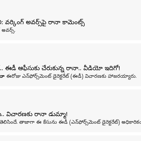
కింగ్‌ అవర్స్‌పై రానా కామెంట్స్‌
అవర్స్.
.. ఈడీ ఆఫీసుకు చేరుకున్న రానా.. వీడియో ఇదిగో!
ానా ఈరోజు ఎన్‌ఫోర్స్‌మెంట్ డైరెక్టరేట్‌ (ఈడీ) విచారణకు హాజరయ్యారు.
ు.. విచారణకు రానా డుమ్మా!
తెలిసిందే. తాజాగా ఈ కేసును ఈడీ (ఎన్‌ఫోర్స్‌మెంట్ డైరెక్టరేట్) అధికారికం