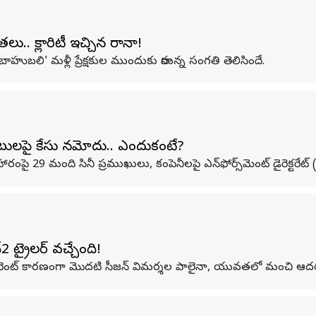
. క్లారిటీ ఇచ్చిన రానా!
్ 'బాహుబలి' మళ్లీ ప్రేక్షకుల ముందుకు రానున్న సంగతి తెలిసిందే.
టులపై కేసు నమోదు.. ఎందుకంటే?
హారంపై 29 మంది సినీ ప్రముఖులు, కంపెనీలపై ఎన్‌ఫోర్స్‌మెంట్ డైరెక్టరే
రైలర్ వచ్చేసింది!
బోల్డ్ కంటెంట్ కారణంగా మొదటి సీజన్‌ విమర్శల పాలైనా, యువతలో మంచి ఆ