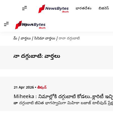
భారతదేశం
బిజినెస్
Telugu
హోమ్
/
వార్తలు
/
సినిమా వార్తలు
/
రానా దగ్గుబాటి
రానా దగ్గుబాటి: వార్తలు
21 Apr 2026
•
టాలీవుడ్
Miheeka : సినిమాల్లోకి దగ్గుబాటి కోడలు..క్లారిటీ ఇచ
రానా దగ్గుబాటి జీవిత భాగస్వామిగా మిహికా బజాజ్ టాలీవుడ్ ప్రేక్ష