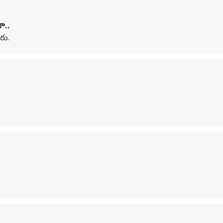
ూ..
రు.