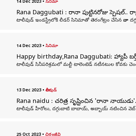
14 Dec 2023
•
సినిమా
Rana Daggubati : రానా పుట్టినరోజు స్పెషల్.. రాక్ష
టాలీవుడ్ ఇండస్ట్రీలోకి లీడర్ సినిమాతో తెరంగేట్రం చేసిన రాన
14 Dec 2023
•
సినిమా
Happy birthday,Rana Daggubati: హ్యాపీ బర్త్‌ 
టాలీవుడ్ సినీపరిశ్రమలో మల్టీ టాలెంటెడ్ నటీనటుల కోవకు చెంది
13 Dec 2023
•
టాలీవుడ్
Rana naidu : చరిత్ర సృష్టించిన 'రానా నాయుడు'.. నెట్
టాలీవుడ్ హీరోలు, దగ్గుబాటి బాబాయ్, అబ్బాయ్ నటించిన వెబ్ స
25 Oct 2023
•
చిరంజీవి