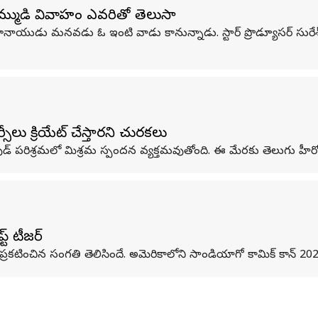
 తమ్ముడి వివాహం ఎవరితో తెలుసా
యుడు మనవడు ఓ ఇంటి వాడు కానున్నాడు. స్టార్ ప్రొడ్యూసర్ సురేశ్‌ బాబు
్సీలు క్రియేట్ చేస్తారని చురకలు
వుడ్ పరిశ్రమలో మిశ్రమ స్పందన వ్యక్తమవుతోంది. ఈ మేరకు తెలుగు హీరో
ట్ టీజర్
ును ప్రకటించిన సంగతి తెలిసిందే. అమెరికాలోని సాండియాగో కామిక్ కాన్ 2023