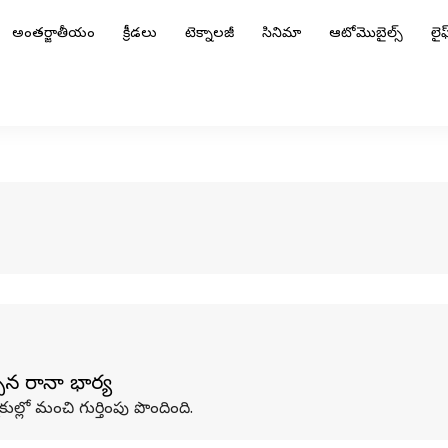
అంతర్జాతీయం
క్రీడలు
టెక్నాలజీ
సినిమా
ఆటోమొబైల్స్
లైఫ్
్చిన రానా భార్య
కుల్లో మంచి గుర్తింపు పొందింది.