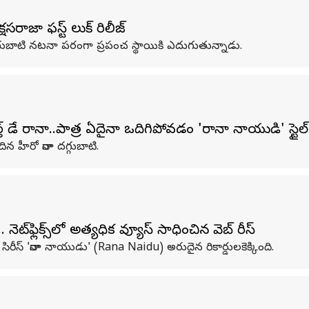
సరాజా ఫస్ట్ లుక్ రిలీజ్
ా దగ్గుబాటి నటనా పరంగా ప్రపంచ స్థాయికి ఎదుగుతున్నాడు.
డే రానా..పాత్ర ఏదైనా ఒదిగిపోవడం 'రానా నాయుడి' స్టైల్
న హీరో రానా దగ్గుబాటి.
‌ఫ్లిక్స్‌లో అత్యధిక వ్యూస్ సాధించిన వెబ్ సిరీస్
ిరీస్ 'రానా నాయుడు' (Rana Naidu) అరుదైన రికార్డులకెక్కింది.