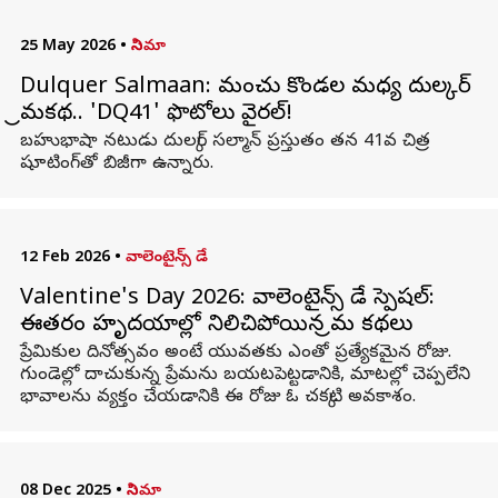
25 May 2026
•
సినిమా
Dulquer Salmaan: మంచు కొండల మధ్య దుల్కర్
ప్రేమకథ.. 'DQ41' ఫొటోలు వైరల్!
బహుభాషా నటుడు దుల్కర్ సల్మాన్ ప్రస్తుతం తన 41వ చిత్ర
షూటింగ్‌తో బిజీగా ఉన్నారు.
12 Feb 2026
•
వాలెంటైన్స్ డే
Valentine's Day 2026: వాలెంటైన్స్ డే స్పెషల్:
ఈతరం హృదయాల్లో నిలిచిపోయిన ప్రేమ కథలు
ప్రేమికుల దినోత్సవం అంటే యువతకు ఎంతో ప్రత్యేకమైన రోజు.
గుండెల్లో దాచుకున్న ప్రేమను బయటపెట్టడానికి, మాటల్లో చెప్పలేని
భావాలను వ్యక్తం చేయడానికి ఈ రోజు ఓ చక్కటి అవకాశం.
08 Dec 2025
•
సినిమా