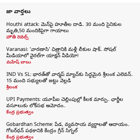
తాజా వార్తలు
Houthi attack: యెమెన్‌పై హూతీల దాడి.. 30 మంది సైనికుల
మృతి,50 మందికిపైగా గాయాలు
హౌతీ రెబెల్స్
Varanasi: 'వారణాసి' చిత్రానికి మళ్లీ లీకుల షాక్.. సోషల్
మీడియాలో వైరల్‌గా యాక్షన్ వీడియో!
మహేష్ బాబు
IND Vs SL: భారత్‌తో వార్మప్‌ మ్యాచ్‌కు సిద్ధమైన శ్రీలంక ఎలెవన్..
15 మంది సభ్యులతో జట్టు వెల్లడి
శ్రీలంక
UPI Payments: యూపీఐ చెల్లింపుల్లో కీలక మార్పు.. ఛార్జీల
వసూలుకు లోక్‌సభ ఆమోదం..
కేంద్ర ప్రభుత్వం
Gobardhan Scheme: పేడ, వ్యవసాయ వ్యర్థాలతో ఆదాయం..
గోబర్‌ధన్ పథకానికి కేంద్రం గ్రీన్ సిగ్నల్
కేంద్ర ప్రభుత్వం