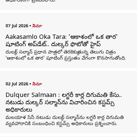
అధికారికంగా ప్రకటించారు.
07 Jul 2026
•
సినిమా
Aakasamlo Oka Tara: 'ఆకాశంలో ఒక తార'
షూటింగ్ అప్‌డేట్.. దుల్కర్ ఫొటోతో హైప్
దుల్కర్ సల్మాన్ ప్రధాన పాత్రలో తెరకెక్కుతున్న తెలుగు చిత్రం
'ఆకాశంలో ఒక తార' షూటింగ్ ప్రస్తుతం వేగంగా కొనసాగుతోంది.
02 Jul 2026
•
సినిమా
Dulquer Salmaan : లగ్జరీ కార్ల దిగుమతి కేసు..
నటుడు దుల్కర్ సల్మాన్‌ను విచారించిన కస్టమ్స్
అధికారులు
మలయాళ సినీ నటుడు దుల్కర్ సల్మాన్‌ను లగ్జరీ కార్ల దిగుమతి
వ్యవహారానికి సంబంధించి కస్టమ్స్ అధికారులు ప్రశ్నించారు.