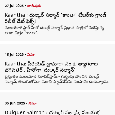
27 Jul 2025
•
టాలీవుడ్
Kaantha : దుల్కర్ సల్మాన్ 'కాంతా' టీజర్‌కు గ్రాండ్
రిలీజ్ డేట్ ఫిక్స్!
మలయాళ స్టార్‌ హీరో దుల్కర్ సల్మాన్ ప్రధాన పాత్రలో నటిస్తున్న
తాజా చిత్రం 'కాంతా'.
18 Jul 2025
•
సినిమా
Kaantha: పీరియడ్ డ్రామాగా ఎం.కె. త్యాగరాజ
భగవతర్.. హీరోగా 'దుల్కర్ సల్మాన్'
ప్రస్తుతం మలయాళ సూపర్‌స్టార్‌గా గుర్తింపు పొందిన దుల్కర్
సల్మాన్, తెలుగులోనూ మంచి ఫ్యాన్‌బేస్‌ను సంపాదించుకున్నాడు.
05 Jun 2025
•
సినిమా
Dulquer Salman : దుల్కర్ సల్మాన్, సంయుక్త