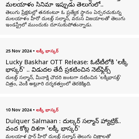
మలయాళం సినిమా ఇప్పుడు తెలుగులో..
తెలుగు ప్రేక్షకుల్లో తనకంటూ ఓ ప్రత్యేక స్థానం ఏర్పరచుకున్న
మలయాళం హీరో దుల్కర్ సల్మాన్, వరుస విజయాలతో తెలుగు
ఇండస్ట్రీలో ముందుకు దూసుకుపోతున్నాడు.
25 Nov 2024
•
లక్కీ భాస్కర్
Lucky Baskhar OTT Release: ఓటీటీలోకి 'లక్కీ
భాస్కర్‌' .. విడుదల తేదీ ప్రకటించిన నెట్‌ఫ్లిక్స్‌
దుల్కర్‌ సల్మాన్‌, మీనాక్షి చౌదరి జంటగా నటించిన 'లక్కీ భాస్కర్‌'
చిత్రం, వెంకీ అట్లూరి దర్శకత్వంలో తెరకెక్కింది.
10 Nov 2024
•
లక్కీ భాస్కర్
Dulquer Salmaan : దుల్కర్ సల్మాన్ హ్యాట్రిక్..
వంద కోట్ల దిశగా 'లక్కీ భాస్కర్'
మలయాళ స్టార్ హీరో దుల్కర్ సల్మాన్ తెలుగు చిత్రాలతో