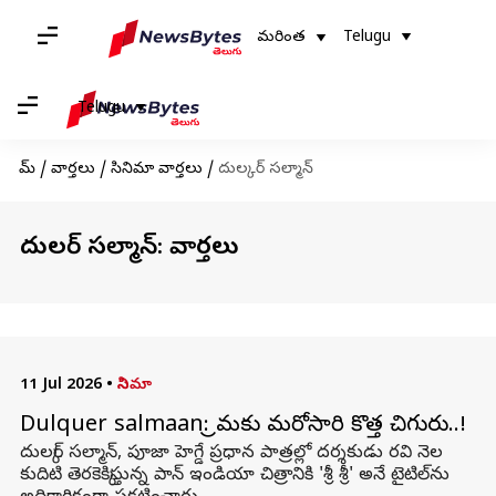
మరింత
Telugu
Telugu
హోమ్
/
వార్తలు
/
సినిమా వార్తలు
/
దుల్కర్ సల్మాన్
దుల్కర్ సల్మాన్: వార్తలు
11 Jul 2026
•
సినిమా
Dulquer salmaan: ప్రేమకు మరోసారి కొత్త చిగురు..!
దుల్కర్ సల్మాన్, పూజా హెగ్డే ప్రధాన పాత్రల్లో దర్శకుడు రవి నెల
కుదిటి తెరకెక్కిస్తున్న పాన్ ఇండియా చిత్రానికి 'శ్రీ శ్రీ' అనే టైటిల్‌ను