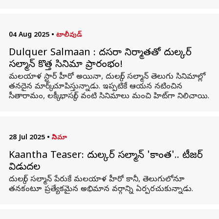
04 Aug 2025
•
టాలీవుడ్
Dulquer Salmaan : దసరా నిర్మాతతో దుల్కర్
సల్మాన్ కొత్త సినిమా ప్రారంభం!
మలయాళ స్టార్ హీరో అయినా, దుల్కర్ సల్మాన్ తెలుగు సినిమాల్లో
తనదైన మార్క్ చూపిస్తున్నాడు. ఇప్పటికే ఆయన నటించిన
సీతారామం, లక్కీ భాస్కర్ వంటి సినిమాలు మంచి హిట్‌గా నిలిచాయి.
28 Jul 2025
•
సినిమా
Kaantha Teaser: దుల్కర్‌ సల్మాన్‌ 'కాంత'.. టీజర్‌
విడుదల
దుల్కర్ సల్మాన్ పేరుకే మలయాళ హీరో కానీ, తెలుగులోనూ
తనకంటూ ప్రత్యేకమైన అభిమాన వర్గాన్ని ఏర్పరచుకున్నాడు.