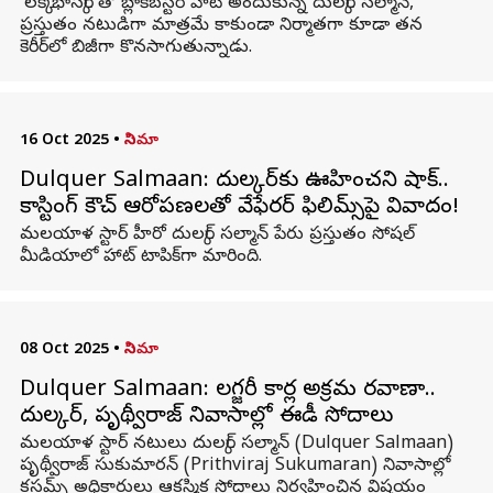
'లక్కీ భాస్కర్'తో బ్లాక్‌బస్టర్ హిట్ అందుకున్న దుల్కర్ సల్మాన్,
ప్రస్తుతం నటుడిగా మాత్రమే కాకుండా నిర్మాతగా కూడా తన
కెరీర్‌లో బిజీగా కొనసాగుతున్నాడు.
16 Oct 2025
•
సినిమా
Dulquer Salmaan: దుల్కర్‌కు ఊహించని షాక్..
కాస్టింగ్ కౌచ్ ఆరోపణలతో వేఫేరర్ ఫిలిమ్స్‌పై వివాదం!
మలయాళ స్టార్ హీరో దుల్కర్ సల్మాన్ పేరు ప్రస్తుతం సోషల్
మీడియాలో హాట్ టాపిక్‌గా మారింది.
08 Oct 2025
•
సినిమా
Dulquer Salmaan: లగ్జరీ కార్ల అక్రమ రవాణా..
దుల్కర్, పృథ్వీరాజ్ నివాసాల్లో ఈడీ సోదాలు
మలయాళ స్టార్ నటులు దుల్కర్ సల్మాన్ (Dulquer Salmaan)
పృథ్వీరాజ్ సుకుమారన్ (Prithviraj Sukumaran) నివాసాల్లో
కస్టమ్స్ అధికారులు ఆకస్మిక సోదాలు నిర్వహించిన విషయం