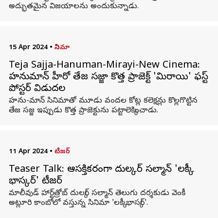
అద్భుతమైన విజయాలను అందుకున్నాడు.
15 Apr 2024
•
సినిమా
Teja Sajja-Hanuman-Mirayi-New Cinema:
హనుమాన్ హీరో తేజ సజ్జా కొత్త ప్రాజెక్ట్ 'మిరాయి' ఫస్ట్
పోస్టర్​ విడుదల
హను-మాన్ సినిమాతో మూడు వందల కోట్ల కలెక్షన్లు కొల్లగొట్టిన
తేజ సజ్జ ఇప్పుడు కొత్త ప్రాజెక్టును పట్టాలెక్కించాడు.
11 Apr 2024
•
టీజర్
Teaser Talk: ఆసక్తికరంగా దుల్కర్ సల్మాన్ 'లక్కీ
భాస్కర్‌' టీజర్
మాలీవుడ్ హార్ట్‌త్రోబ్ దుల్కర్ సల్మాన్ తెలుగు దర్శకుడు వెంకీ
అట్లూరి కాంబోలో వస్తున్న సినిమా 'లక్కీ భాస్కర్‌'.