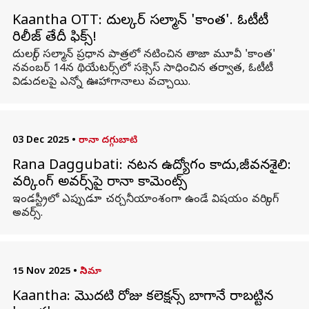
Kaantha OTT: దుల్కర్‌ సల్మాన్ 'కాంత'. ఓటీటీ
రిలీజ్ తేదీ ఫిక్స్!
దుల్కర్‌ సల్మాన్‌ ప్రధాన పాత్రలో నటించిన తాజా మూవీ 'కాంత'
నవంబర్ 14న థియేటర్స్‌లో సక్సెస్‌ సాధించిన తర్వాత, ఓటీటీ
విడుదలపై ఎన్నో ఊహాగానాలు వచ్చాయి.
03 Dec 2025
•
రానా దగ్గుబాటి
Rana Daggubati: నటన ఉద్యోగం కాదు,జీవనశైలి:
వర్కింగ్‌ అవర్స్‌పై రానా కామెంట్స్‌
ఇండస్ట్రీలో ఎప్పుడూ చర్చనీయాంశంగా ఉండే విషయం వర్కింగ్
అవర్స్.
15 Nov 2025
•
సినిమా
Kaantha: మొదటి రోజు కలెక్షన్స్ బాగానే రాబట్టిన