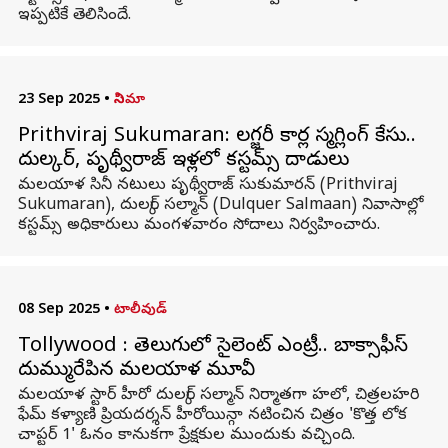
ఇప్పటికే తెలిసిందే.
23 Sep 2025
•
సినిమా
Prithviraj Sukumaran: లగ్జరీ కార్ల స్మగ్లింగ్‌ కేసు..
దుల్కర్‌, పృథ్వీరాజ్‌ ఇళ్లలో కస్టమ్స్‌ దాడులు
మలయాళ సినీ నటులు పృథ్వీరాజ్‌ సుకుమారన్‌ (Prithviraj
Sukumaran), దుల్కర్‌ సల్మాన్‌ (Dulquer Salmaan) నివాసాల్లో
కస్టమ్స్‌ అధికారులు మంగళవారం సోదాలు నిర్వహించారు.
08 Sep 2025
•
టాలీవుడ్
Tollywood : తెలుగులో సైలెంట్ ఎంట్రీ.. బాక్సాఫీస్
దుమ్మురేపిన మలయాళ మూవీ
మలయాళ స్టార్ హీరో దుల్కర్ సల్మాన్ నిర్మాతగా హలో, చిత్రలహరి
ఫేమ్ కళ్యాణి ప్రియదర్శన్ హీరోయిన్గా నటించిన చిత్రం 'కొత్త లోక
చాప్టర్ 1' ఓనం కానుకగా ప్రేక్షకుల ముందుకు వచ్చింది.