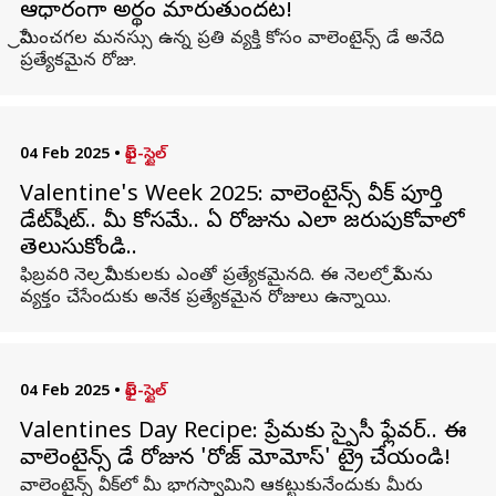
ఆధారంగా అర్థం మారుతుందట!
ప్రేమించగల మనస్సు ఉన్న ప్రతి వ్యక్తి కోసం వాలెంటైన్స్ డే అనేది
ప్రత్యేకమైన రోజు.
04 Feb 2025
•
లైఫ్-స్టైల్
Valentine's Week 2025: వాలెంటైన్స్ వీక్ పూర్తి
డేట్‌షీట్‌.. మీ కోసమే.. ఏ రోజును ఎలా జరుపుకోవాలో
తెలుసుకోండి..
ఫిబ్రవరి నెల ప్రేమికులకు ఎంతో ప్రత్యేకమైనది. ఈ నెలలో ప్రేమను
వ్యక్తం చేసేందుకు అనేక ప్రత్యేకమైన రోజులు ఉన్నాయి.
04 Feb 2025
•
లైఫ్-స్టైల్
Valentines Day Recipe: ప్రేమకు స్పైసీ ఫ్లేవర్.. ఈ
వాలెంటైన్స్ డే రోజున 'రోజ్ మోమోస్' ట్రై చేయండి!
వాలెంటైన్స్ వీక్‌లో మీ భాగస్వామిని ఆకట్టుకునేందుకు మీరు