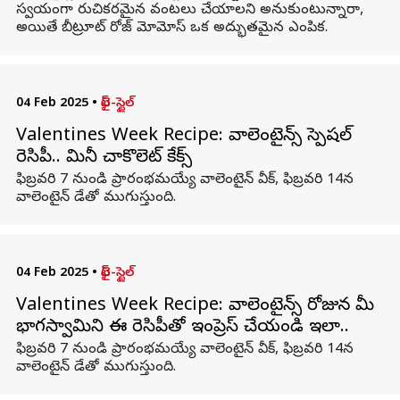
స్వయంగా రుచికరమైన వంటలు చేయాలని అనుకుంటున్నారా,
అయితే బీట్రూట్ రోజ్ మోమోస్ ఒక అద్భుతమైన ఎంపిక.
04 Feb 2025
•
లైఫ్-స్టైల్
Valentines Week Recipe: వాలెంటైన్స్ స్పెషల్
రెసిపీ.. మినీ చాకొలెట్ కేక్స్
ఫిబ్రవరి 7 నుండి ప్రారంభమయ్యే వాలెంటైన్ వీక్, ఫిబ్రవరి 14న
వాలెంటైన్ డేతో ముగుస్తుంది.
04 Feb 2025
•
లైఫ్-స్టైల్
Valentines Week Recipe: వాలెంటైన్స్ రోజున మీ
భాగస్వామిని ఈ రెసిపీతో ఇంప్రెస్ చేయండి ఇలా..
ఫిబ్రవరి 7 నుండి ప్రారంభమయ్యే వాలెంటైన్ వీక్, ఫిబ్రవరి 14న
వాలెంటైన్ డేతో ముగుస్తుంది.