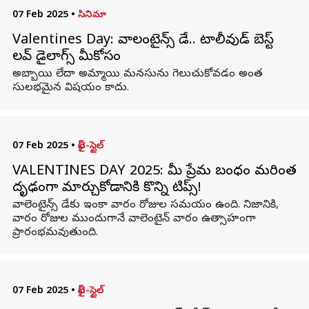
07 Feb 2025
•
సినిమా
Valentines Day: వాలంటైన్స్​ డే.. టాలీవుడ్ బెస్ట్
లవ్​ డైలాగ్స్​ మీకోసం
అబ్బాయి లేదా అమ్మాయి మనసును గెలుచుకోవడం అంత
సులభమైన విషయం కాదు.
07 Feb 2025
•
లైఫ్-స్టైల్
VALENTINES DAY 2025: మీ ప్రేమ బంధం మరింత
దృఢంగా మార్చుకోడానికి కొన్ని టిప్స్!
వాలెంటైన్స్ డేకు ఇంకా వారం రోజుల సమయం ఉంది. నిజానికి,
వారం రోజుల ముందుగానే వాలెంటైన్ వారం ఉత్సాహంగా
ప్రారంభమవుతుంది.
07 Feb 2025
•
లైఫ్-స్టైల్