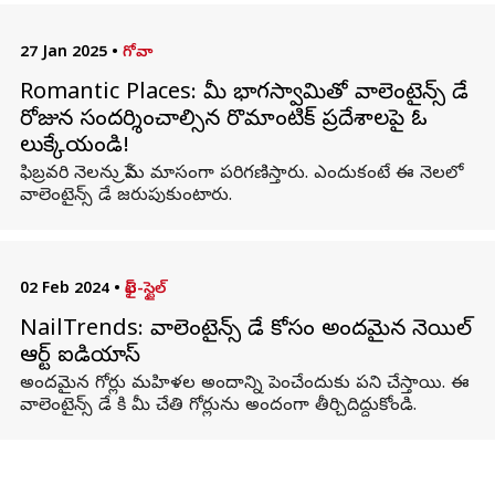
27 Jan 2025
•
గోవా
Romantic Places: మీ భాగస్వామితో వాలెంటైన్స్ డే
రోజున సందర్శించాల్సిన రొమాంటిక్ ప్రదేశాలపై ఓ
లుక్కేయండి!
ఫిబ్రవరి నెలను ప్రేమ మాసంగా పరిగణిస్తారు. ఎందుకంటే ఈ నెలలో
వాలెంటైన్స్ డే జరుపుకుంటారు.
02 Feb 2024
•
లైఫ్-స్టైల్
NailTrends: వాలెంటైన్స్ డే కోసం అందమైన నెయిల్
ఆర్ట్ ఐడియాస్
అందమైన గోర్లు మహిళల అందాన్ని పెంచేందుకు పని చేస్తాయి. ఈ
వాలెంటైన్స్ డే కి మీ చేతి గోర్లును అందంగా తీర్చిదిద్దుకోండి.