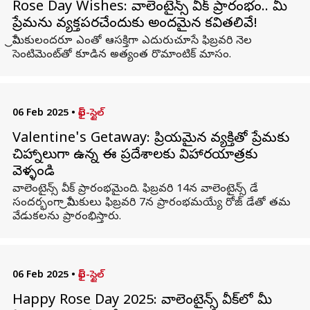
Rose Day Wishes: వాలెంటైన్స్ వీక్ ప్రారంభం.. మీ
ప్రేమను వ్యక్తపరచేందుకు అందమైన కవితలివే!
ప్రేమికులందరూ ఎంతో ఆసక్తిగా ఎదురుచూసే ఫిబ్రవరి నెల
సెంటిమెంట్‌తో కూడిన అత్యంత రొమాంటిక్ మాసం.
06 Feb 2025
•
లైఫ్-స్టైల్
Valentine's Getaway: ప్రియమైన వ్యక్తితో ప్రేమకు
చిహ్నాలుగా ఉన్న ఈ ప్రదేశాలకు విహారయాత్రకు
వెళ్ళండి
వాలెంటైన్స్ వీక్ ప్రారంభమైంది. ఫిబ్రవరి 14న వాలెంటైన్స్ డే
సందర్భంగా ప్రేమికులు ఫిబ్రవరి 7న ప్రారంభమయ్యే రోజ్ డేతో తమ
వేడుకలను ప్రారంభిస్తారు.
06 Feb 2025
•
లైఫ్-స్టైల్
Happy Rose Day 2025: వాలెంటైన్స్ వీక్‌లో మీ