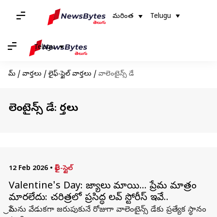
మరింత
Telugu
Telugu
హోమ్
/
వార్తలు
/
లైఫ్-స్టైల్ వార్తలు
/
వాలెంటైన్స్ డే
వాలెంటైన్స్ డే: వార్తలు
12 Feb 2026
•
లైఫ్-స్టైల్
Valentine's Day: రాజ్యాలు మారాయి… ప్రేమ మాత్రం
మారలేదు: చరిత్రలో ప్రసిద్ధ లవ్ స్టోరీస్ ఇవే..
ప్రేమను వేడుకగా జరుపుకునే రోజుగా వాలెంటైన్స్ డేకు ప్రత్యేక స్థానం