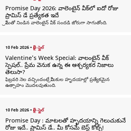
Promise Day 2026: వాలెంటైన్ వీక్‌లో ఐదో రోజు
ప్రామిస్ డే ప్రత్యేకత ఇదే
ప్రేమతో నిండిన వాలెంటైన్ వీక్ సందడి జోరుగా సాగుతోంది.
10 Feb 2026
•
లైఫ్-స్టైల్
Valentine's Week Special: వాలంటైన్ వీక్
స్పెషల్‌.. ప్రేమ వెనుక ఉన్న ఈ ఆశ్చర్యకర నిజాలు
తెలుసా?
ఫిబ్రవరి నెల వచ్చిందంటే ప్రేమికుల హృదయాల్లో ప్రత్యేకమైన
ఉత్సాహం మొదలవుతుంది.
10 Feb 2026
•
లైఫ్-స్టైల్
Promise Day : మాటలతో హృదయాన్ని గెలుచుకునే
రోజు ఇదే.. ప్రామిస్ డే.. మీ కోసమే బెస్ట్ కోట్స్!