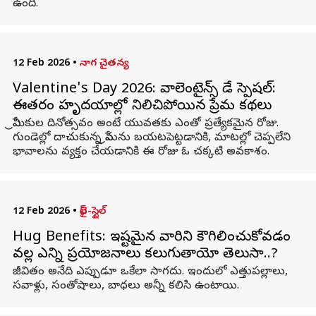
ఉంది.
12 Feb 2026
•
నాగ చైతన్య
Valentine's Day 2026: వాలెంటైన్స్ డే స్పెషల్:
ఈతరం హృదయాల్లో నిలిచిపోయిన ప్రేమ కథలు
ప్రేమికుల దినోత్సవం అంటే యువతకు ఎంతో ప్రత్యేకమైన రోజు.
గుండెల్లో దాచుకున్న ప్రేమను బయటపెట్టడానికి, మాటల్లో చెప్పలేని
భావాలను వ్యక్తం చేయడానికి ఈ రోజు ఓ చక్కటి అవకాశం.
12 Feb 2026
•
లైఫ్-స్టైల్
Hug Benefits: ఇష్టమైన వారిని కౌగిలించుకోవడం
వల్ల ఎన్ని ప్రయోజనాలు కలుగుతాయో తెలుసా..?
జీవితం అనేది ఎప్పుడూ ఒకేలా సాగదు. ఇందులో ఎత్తుపల్లాలు,
సవాళ్లు, సంతోషాలు, బాధలు అన్నీ కలిసి ఉంటాయి.