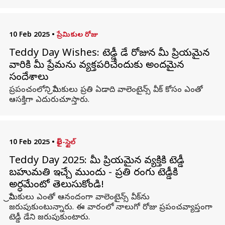
10 Feb 2025
•
ప్రేమికుల రోజు
Teddy Day Wishes: టెడ్డీ డే రోజున మీ ప్రియమైన
వారికి మీ ప్రేమను వ్యక్తపరిచేందుకు అందమైన
సందేశాలు
ప్రపంచంలోని ప్రేమికులు ప్రతి ఏడాది వాలెంటైన్స్ వీక్ కోసం ఎంతో
ఆసక్తిగా ఎదురుచూస్తారు.
10 Feb 2025
•
లైఫ్-స్టైల్
Teddy Day 2025: మీ ప్రియమైన వ్యక్తికి టెడ్డీ
బహుమతి ఇచ్చే ముందు - ప్రతి రంగు టెడ్డీకి
అర్ధమేంటో తెలుసుకోండి!
ప్రేమికులు ఎంతో ఆనందంగా వాలెంటైన్స్ వీక్‌ను
జరుపుకుంటున్నారు. ఈ వారంలో నాలుగో రోజు ప్రపంచవ్యాప్తంగా
టెడ్డీ డేని జరుపుకుంటారు.