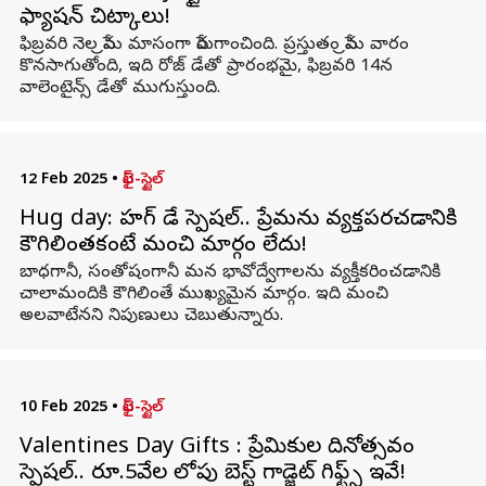
ఫ్యాషన్ చిట్కాలు!
ఫిబ్రవరి నెల ప్రేమ మాసంగా పేరుగాంచింది. ప్రస్తుతం ప్రేమ వారం
కొనసాగుతోంది, ఇది రోజ్ డేతో ప్రారంభమై, ఫిబ్రవరి 14న
వాలెంటైన్స్ డేతో ముగుస్తుంది.
12 Feb 2025
•
లైఫ్-స్టైల్
Hug day: హగ్ డే స్పెషల్.. ప్రేమను వ్యక్తపరచడానికి
కౌగిలింతకంటే మంచి మార్గం లేదు!
బాధగానీ, సంతోషంగానీ మన భావోద్వేగాలను వ్యక్తీకరించడానికి
చాలామందికి కౌగిలింతే ముఖ్యమైన మార్గం. ఇది మంచి
అలవాటేనని నిపుణులు చెబుతున్నారు.
10 Feb 2025
•
లైఫ్-స్టైల్
Valentines Day Gifts : ప్రేమికుల దినోత్సవం
స్పెషల్.. రూ.5వేల లోపు బెస్ట్ గాడ్జెట్ గిఫ్ట్స్ ఇవే!