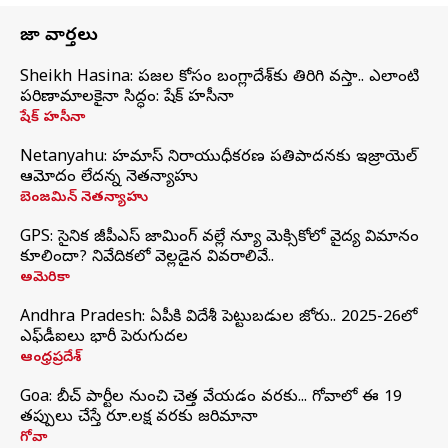
తాజా వార్తలు
Sheikh Hasina: ప్రజల కోసం బంగ్లాదేశ్‌కు తిరిగి వస్తా.. ఎలాంటి
పరిణామాలకైనా సిద్ధం: షేక్ హసీనా
షేక్ హసీనా
Netanyahu: హమాస్ నిరాయుధీకరణ ప్రతిపాదనకు ఇజ్రాయెల్
ఆమోదం లేదన్న నెతన్యాహు
బెంజమిన్ నెతన్యాహు
GPS: సైనిక జీపీఎస్ జామింగ్ వల్లే న్యూ మెక్సికోలో వైద్య విమానం
కూలిందా? నివేదికలో వెల్లడైన వివరాలివే..
అమెరికా
Andhra Pradesh: ఏపీకి విదేశీ పెట్టుబడుల జోరు.. 2025-26లో
ఎఫ్‌డీఐలు భారీ పెరుగుదల
ఆంధ్రప్రదేశ్
Goa: బీచ్ పార్టీల నుంచి చెత్త వేయడం వరకు... గోవాలో ఈ 19
తప్పులు చేస్తే రూ.లక్ష వరకు జరిమానా
గోవా