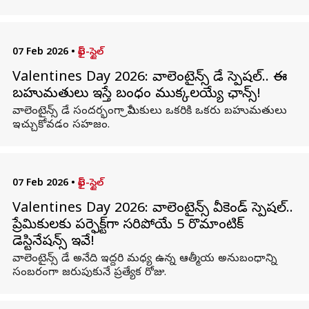
07 Feb 2026
•
లైఫ్-స్టైల్
Valentines Day 2026: వాలెంటైన్స్ డే స్పెషల్.. ఈ
బహుమతులు ఇస్తే బంధం ముక్కలయ్యే ఛాన్స్!
వాలెంటైన్స్ డే సందర్భంగా ప్రేమికులు ఒకరికి ఒకరు బహుమతులు
ఇచ్చుకోవడం సహజం.
07 Feb 2026
•
లైఫ్-స్టైల్
Valentines Day 2026: వాలెంటైన్స్ వీకెండ్ స్పెషల్..
ప్రేమికులకు పర్ఫెక్ట్‌గా సరిపోయే 5 రొమాంటిక్
డెస్టినేషన్స్ ఇవే!
వాలెంటైన్స్ డే అనేది ఇద్దరి మధ్య ఉన్న ఆత్మీయ అనుబంధాన్ని
సంబరంగా జరుపుకునే ప్రత్యేక రోజు.