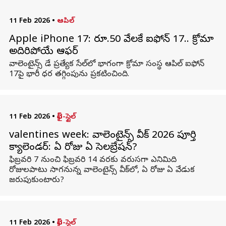
11 Feb 2026
•
ఆపిల్
Apple iPhone 17: రూ.50 వేలకే ఐఫోన్ 17.. క్రోమా
అదిరిపోయే ఆఫర్
వాలెంటైన్స్ డే ప్రత్యేక సేల్‌లో భాగంగా క్రోమా సంస్థ ఆపిల్ ఐఫోన్
17పై భారీ ధర తగ్గింపును ప్రకటించింది.
11 Feb 2026
•
లైఫ్-స్టైల్
valentines week: వాలెంటైన్స్ వీక్ 2026 పూర్తి
క్యాలెండర్‌: ఏ రోజు ఏ సెలబ్రేషన్‌?
ఫిబ్రవరి 7 నుంచి ఫిబ్రవరి 14 వరకు వరుసగా ఎనిమిది
రోజులపాటు సాగనున్న వాలెంటైన్స్ వీక్‌లో, ఏ రోజు ఏ వేడుక
జరుపుకుంటారు?
11 Feb 2026
•
లైఫ్-స్టైల్