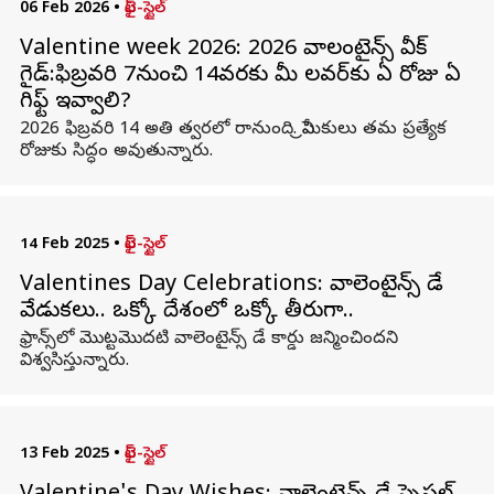
06 Feb 2026
•
లైఫ్-స్టైల్
Valentine week 2026: 2026 వాలంటైన్స్ వీక్
గైడ్:ఫిబ్రవరి 7నుంచి 14వరకు మీ లవర్‌కు ఏ రోజు ఏ
గిఫ్ట్‌ ఇవ్వాలి?
2026 ఫిబ్రవరి 14 అతి త్వరలో రానుంది. ప్రేమికులు తమ ప్రత్యేక
రోజుకు సిద్ధం అవుతున్నారు.
14 Feb 2025
•
లైఫ్-స్టైల్
Valentines Day Celebrations: వాలెంటైన్స్‌ డే
వేడుకలు.. ఒక్కో దేశంలో ఒక్కో తీరుగా..
ఫ్రాన్స్‌లో మొట్టమొదటి వాలెంటైన్స్‌ డే కార్డు జన్మించిందని
విశ్వసిస్తున్నారు.
13 Feb 2025
•
లైఫ్-స్టైల్