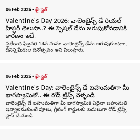
06 Feb 2026
•
లైఫ్-స్టైల్
Valentine's Day 2026: వాలెంటైన్స్ డే రియల్
హిస్టరీ తెలుసా..? ఈ స్పెషల్ డేను జరుపుకోవడానికి
కారణం ఇదే!
ప్రతేడాది ఫిబ్రవరి 14న మనం వాలెంటైన్స్ డేను జరుపుకుంటాం,
దీనిని ప్రేమికుల దినోత్సవం అని పిలుస్తారు.
06 Feb 2026
•
లైఫ్-స్టైల్
Valentine's Day: వాలెంటైన్స్ డే బహుమతిగా మీ
భాగస్వామితో.. ఈ రోడ్ ట్రిప్స్ వెళ్ళండి
వాలెంటైన్స్ డే బహుమతిగా మీ భాగస్వామికి ఏదైనా బహుమతి
ఇవ్వాలనుకుంటే పూలు, గ్రీటింగ్ కార్డులకు బదులుగా రోడ్ ట్రిప్స్
ప్లాన్ చేయండి.