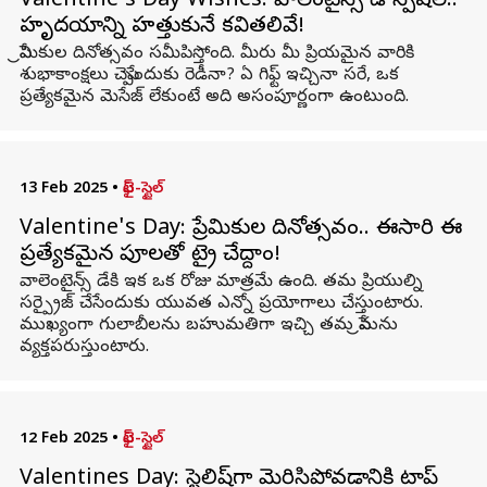
Valentine's Day Wishes: వాలెంటైన్స్ డే స్పెషల్..
హృదయాన్ని హత్తుకునే కవితలివే!
ప్రేమికుల దినోత్సవం సమీపిస్తోంది. మీరు మీ ప్రియమైన వారికి
శుభాకాంక్షలు చెప్పేందుకు రెడీనా? ఏ గిఫ్ట్ ఇచ్చినా సరే, ఒక
ప్రత్యేకమైన మెసేజ్ లేకుంటే అది అసంపూర్ణంగా ఉంటుంది.
13 Feb 2025
•
లైఫ్-స్టైల్
Valentine's Day: ప్రేమికుల దినోత్సవం.. ఈసారి ఈ
ప్రత్యేకమైన పూలతో ట్రై చేద్దాం!
వాలెంటైన్స్ డేకి ఇక ఒక రోజు మాత్రమే ఉంది. తమ ప్రియుల్ని
సర్ప్రైజ్ చేసేందుకు యువత ఎన్నో ప్రయోగాలు చేస్తుంటారు.
ముఖ్యంగా గులాబీలను బహుమతిగా ఇచ్చి తమ ప్రేమను
వ్యక్తపరుస్తుంటారు.
12 Feb 2025
•
లైఫ్-స్టైల్
Valentines Day: స్టైలిష్‌గా మెరిసిపోవడానికి టాప్