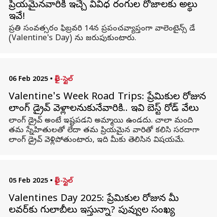
ప్రియమైనవారికి ఇచ్చే వివిధ రంగుల రోజాలకు అర్థాలు
ఇవే!
ప్రతి సంవత్సరం ఫిబ్రవరి 14న ప్రపంచవ్యాప్తంగా వాలెంటైన్స్ డే
(Valentine's Day) ను జరుపుకుంటారు.
06 Feb 2025
•
లైఫ్-స్టైల్
Valentine's Week Road Trips: ప్రేమికుల రోజున
లాంగ్ డ్రైవ్ వెళ్లాలనుకునేవారికి.. ఇవి బెస్ట్ రోడ్ వేలు
లాంగ్ డ్రైవ్ అంటే ఇష్టపడని అమ్మాయి ఉండదు. చాలా మంది
తమ స్నేహితులతో లేదా తమ ప్రియమైన వారితో కలిసి సరదాగా
లాంగ్ డ్రైవ్ వెళ్లిపోతుంటారు, ఇది మీకు తెలిసిన విషయమే.
05 Feb 2025
•
లైఫ్-స్టైల్
Valentines Day 2025: ప్రేమికుల రోజున మీ
లవర్‌కు గులాబీలు ఇస్తున్నారా? పువ్వుల సంఖ్య