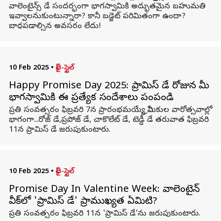
వాలెంటైన్స్ డే సందర్భంగా భాగస్వామికి అద్భుతమైన బహుమతి
ఇవ్వాలనుకుంటున్నారా? కానీ బడ్జెట్ పరిమితంగా ఉందా?
బాధపడాల్సిన అవసరం లేదు!
10 Feb 2025
•
లైఫ్-స్టైల్
Happy Promise Day 2025: ప్రామిస్ డే రోజున మీ
భాగస్వామికి ఈ ప్రత్యేక సందేశాలు పంపండి
ప్రతి సంవత్సరం ఫిబ్రవరి 7న ప్రారంభమయ్యే ప్రేమికుల వారోత్సవాల్లో
భాగంగా...రోజ్ డే,ప్రపోజ్ డే, చాకొలేట్ డే, టెడ్డీ డే తరువాత ఫిబ్రవరి
11న ప్రామిస్ డే జరుపుకుంటారు.
10 Feb 2025
•
లైఫ్-స్టైల్
Promise Day In Valentine Week: వాలెంటైన్
వీక్‌లో 'ప్రామిస్ డే' ప్రాముఖ్యత ఏమిటి?
ప్రతి సంవత్సరం ఫిబ్రవరి 11న 'ప్రామిస్ డే'ను జరుపుకుంటారు.