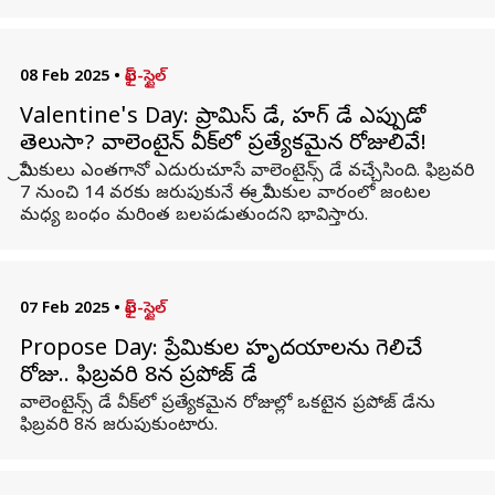
08 Feb 2025
•
లైఫ్-స్టైల్
Valentine's Day: ప్రామిస్ డే, హగ్ డే ఎప్పుడో
తెలుసా? వాలెంటైన్ వీక్‌లో ప్రత్యేకమైన రోజులివే!
ప్రేమికులు ఎంతగానో ఎదురుచూసే వాలెంటైన్స్ డే వచ్చేసింది. ఫిబ్రవరి
7 నుంచి 14 వరకు జరుపుకునే ఈ ప్రేమికుల వారంలో జంటల
మధ్య బంధం మరింత బలపడుతుందని భావిస్తారు.
07 Feb 2025
•
లైఫ్-స్టైల్
Propose Day: ప్రేమికుల హృదయాలను గెలిచే
రోజు.. ఫిబ్రవరి 8న ప్రపోజ్ డే
వాలెంటైన్స్ డే వీక్‌లో ప్రత్యేకమైన రోజుల్లో ఒకటైన ప్రపోజ్ డేను
ఫిబ్రవరి 8న జరుపుకుంటారు.