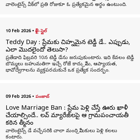
వాలెంటైన్స్ వీక్‌లో ప్రతి రోజుకూ ఓ ప్రత్యేకమైన అర్థం ఉంటుంది.
10 Feb 2026
•
లైఫ్-స్టైల్
Teddy Day : ప్రేమకు చిహ్నమైన టెడ్డీ డే.. ఎప్పుడు,
ఎలా మొదలైందో తెలుసా?
ప్రతేడాది ఫిబ్రవరి 10న టెడ్డీ డేను జరుపుకుంటారు. ఇది కేవలం టెడ్డీ
బొమ్మలు బహుమతిగా ఇచ్చే రోజే కాదు. ప్రేమ, ఆప్యాయత,
భావోద్వేగాలను వ్యక్తపరచుకునే ఒక ప్రత్యేక సందర్భం.
09 Feb 2026
•
పంజాబ్
Love Marriage Ban : ప్రేమ పెళ్లి చేస్తే ఊరు ఖాళీ
చేయాల్సిందే.. లవ్ మ్యారేజ్‌లపై ఆ గ్రామపంచాయతీ
కఠిన తీర్మానం
వాలెంటైన్స్ డే వచ్చేసరికి చాలా మంది ప్రేమికులు పెళ్లి కలలు
కంటారు.