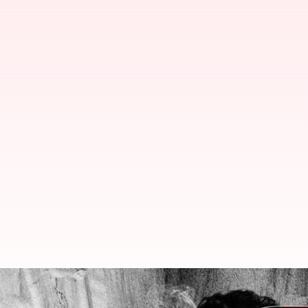
Rana Daggubati : రానా పుట్టినరోజు స్పెషల