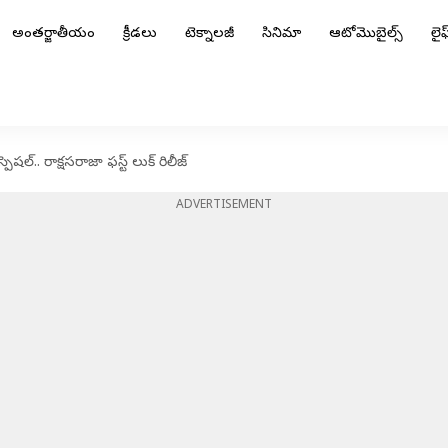
అంతర్జాతీయం
క్రీడలు
టెక్నాలజీ
సినిమా
ఆటోమొబైల్స్
లైఫ్
షల్.. రాక్షసరాజా ఫస్ట్ లుక్ రిలీజ్
ADVERTISEMENT