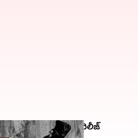
్.. రాక్షసరాజా ఫస్ట్ లుక్ రిలీజ్