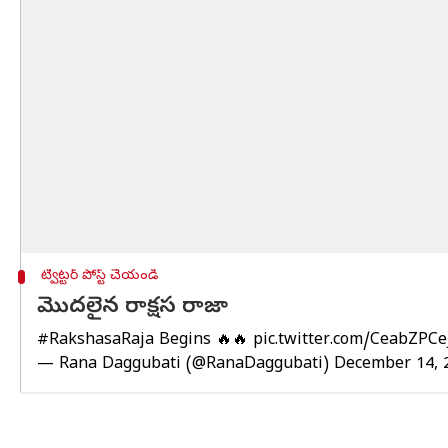
ట్విట్టర్ పోస్ట్ చేయండి
మొదలైన రాక్షస రాజా
#RakshasaRaja
Begins 🔥🔥
pic.twitter.com/CeabZPCe
— Rana Daggubati (@RanaDaggubati)
December 14, 