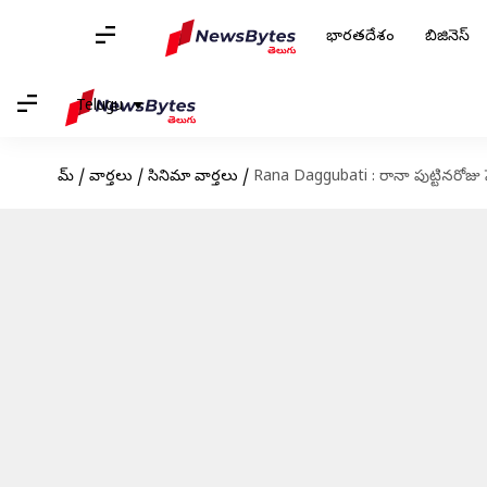
భారతదేశం
బిజినెస్
Telugu
హోమ్
/
వార్తలు
/
సినిమా వార్తలు
/
Rana Daggubati : రానా పుట్టినరోజు స్పె