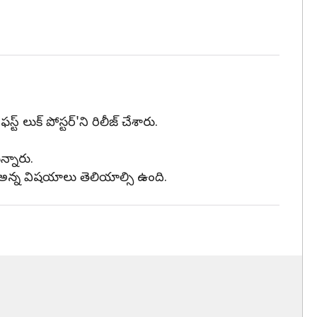
్ లుక్ పోస్టర్'ని రిలీజ్ చేశారు.
న్నారు.
అన్న విషయాలు తెలియాల్సి ఉంది.