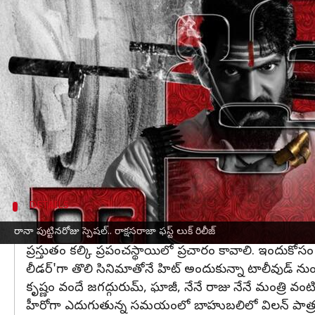
వ్రాసిన వారు
Dec 14, 2023
03:42 pm
TEJAVYAS BESTHA
ఈ వార్తాకథనం ఏంటి
టాలీవుడ్
ఇండస్ట్రీలోకి లీడర్ సినిమాతో తెరంగేట్రం చేసిన
ర
అలాంటి లీడర్, దగ్గుబాటి రానా పుట్టినరోజు నేడు. బాహ
సినిమాకి 'రానా దగ్గుబాటి' ఒక పెట్టని కోటగా పేరు గాంచ
హీరోగా, విలన్‌గా, విజువల్ ఎఫెక్ట్స్ కో-ఆర్డినేటర్‌గా, టె
'కేరాఫ్ కంచరపాలెం' వంటి మంచి సినిమాలు బయటకి రావా
DETAILS
ప్రమోషన్స్ బాధ్యతలను స్వీకరించిన లీడర్
రానా పుట్టినరోజు స్పెషల్.. రాక్షసరాజా ఫస్ట్ లుక్ రిలీజ్
ప్రస్తుతం కల్కి ప్రపంచస్థాయిలో ప్రచారం కావాలి. ఇందుకోస
లీడర్'గా తొలి సినిమాతోనే హిట్ అందుకున్నా టాలీవుడ్ నుం
కృష్ణం వందే జగద్గురుమ్, ఘాజీ, నేనే రాజు నేనే మంత్రి వం
హీరోగా ఎదుగుతున్న సమయంలో బాహుబలిలో విలన్ పాత్రక