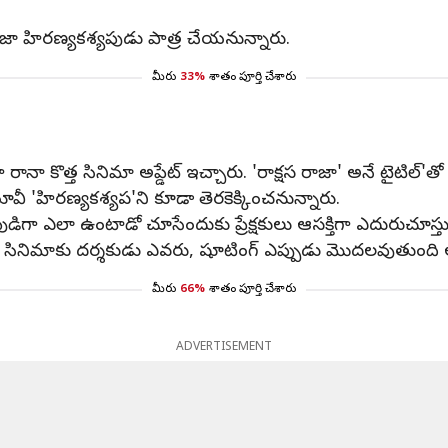
ాజా హిరణ్యకశ్యపుడు పాత్ర చేయనున్నారు.
మీరు
33%
శాతం పూర్తి చేశారు
నా కొత్త సినిమా అప్డేట్ ఇచ్చారు. 'రాక్షస రాజా' అనే టైటిల్'తో ఫస్ట
వీ 'హిరణ్యకశ్యప'ని కూడా తెరకెక్కించనున్నారు.
ిగా ఎలా ఉంటాడో చూసేందుకు ప్రేక్షకులు ఆసక్తిగా ఎదురుచూస్తు
ఈ సినిమాకు దర్శకుడు ఎవరు, షూటింగ్ ఎప్పుడు మొదలవుతుంది 
మీరు
66%
శాతం పూర్తి చేశారు
ADVERTISEMENT