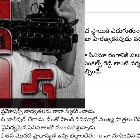
ానా దగ్గుబాటి
నటనా పరంగా ప్రపంచ స్థాయికి ఎదుగుతున్
ుబలిలోని భల్లాలదేవ నుంచి రాక్షసరాజా హిరణ్యకశిపుడు వర
ాడు.
లివిజన్ ప్రెజెంటర్‌గా, నిర్మాతగా, హోస్ట్'గా సినిమా రంగానికి
లన్నా రానా కావాలి. 'ఘాజీ'తో సంకల్ప్ రెడ్డి లాంటి దర్
ం ప్రమోషన్స్ బాధ్యతలను రానా స్వీకరించాడు.
చి బాలీవుడ్ చేరాడు. దీంతో హిందీ సినిమాల్లో ముఖ్య పాత్రలు చ
టి వైవిధ్యమైన సినిమాలతో ముందుకెళ్తున్నాడు.
ే తన మొదటి ప్రాధాన్యత ఇచ్చి భల్లాలదేవగా రానా చూపించి