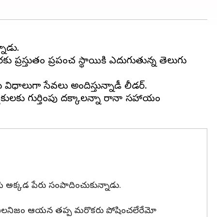
నాడు.
కు ప్రస్తుతం ప్రపంచ స్థాయికి ఎదుగుతున్న తెలుగు
 పలు విధాలుగా సేవలు అందిస్తున్నాడీ లీడర్.
శకులకు గుర్తింపు దక్కాలన్నా రానా సహాయం
ేసి అక్కడ పేరు సంపాదించుకున్నాడు.
న విలనిజం ఆయన తప్ప మరొకరు పోషించలేరేమో