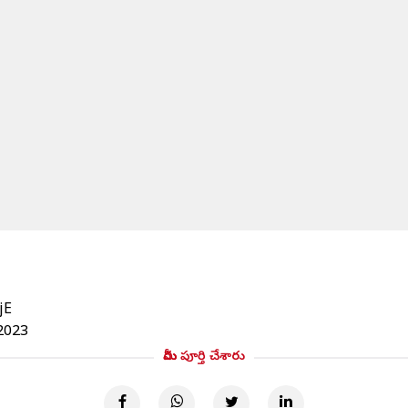
jE
2023
మీరు పూర్తి చేశారు