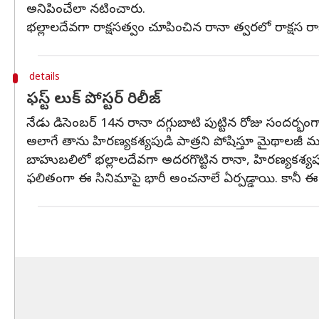
అనిపించేలా నటించారు.
భల్లాలదేవగా రాక్షసత్వం చూపించిన రానా త్వరలో రాక్షస ర
details
ఫస్ట్ లుక్ పోస్టర్ రిలీజ్
నేడు డిసెంబర్ 14న రానా దగ్గుబాటి పుట్టిన రోజు సందర్భంగా రా
అలాగే తాను హిరణ్యకశ్యపుడి పాత్రని పోషిస్తూ మైథాలజీ మూ
బాహుబలిలో భల్లాలదేవగా అదరగొట్టిన రానా, హిరణ్యకశ్యపుడ
ఫలితంగా ఈ సినిమాపై భారీ అంచనాలే ఏర్పడ్డాయి. కానీ 