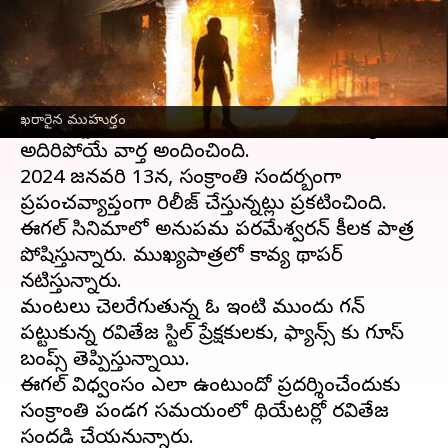
ఈ వార్తాకథనం ఏంటి
టాలీవుడ్
మాస్ హీరో
రవితేజ
నటిస్తున్న తాజా చిత్రాల్లో
ఈగల్‌ ఒకటి. డైరెక్టర్‌ కార్తీక్‌ ఘట్టమనేని దర్శకత్వంలో
ఖరారైన ముహుర్తం
రూపుదిద్దుకుంటున్న ఈ సినిమా నుంచి చిత్ర బృందం
అదిరిపోయే వార్త అందించింది.
2024 జనవరి 13న, సంక్రాంతి సందర్బంగా
ప్రపంచవ్యాప్తంగా రిలీజ్ చేస్తున్నట్లు ప్రకటించింది.
ఈగల్‌ సినిమాలో అనుపమ పరమేశ్వరన్ కీలక పాత్ర
పోషిస్తున్నారు. ముఖ్యపాత్రలో కావ్య థాపర్
నటిస్తున్నారు.
మంటలు చెలరేగుతున్న ఓ ఇంటి ముందు గన్
పట్టుకున్న రవితేజ స్టిల్‌ ప్రేక్షకులకు, ఫ్యాన్స్ కు గూస్‌
బంప్స్ తెప్పిస్తున్నాయి.
ఈగల్ విధ్వంసం ఎలా ఉంటుందో ప్రదర్శించేందుకు
సంక్రాంతి పండగ సమయంలో థియేటర్లో రవితేజ
సందడి చేయనున్నారు.