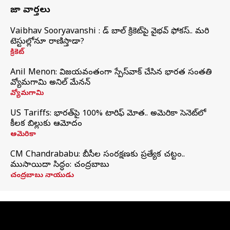
తాజా వార్తలు
Vaibhav Sooryavanshi : రెడ్ బాల్ క్రికెట్‌పై వైభవ్ ఫోకస్.. మరి
టెస్టుల్లోనూ రాణిస్తాడా?
క్రికెట్
Anil Menon: విజయవంతంగా స్పేస్‌వాక్‌ చేసిన భారత సంతతి
వ్యోమగామి అనిల్‌ మేనన్
వ్యోమగామి
US Tariffs: భారత్‌పై 100% టారిఫ్‌ మోత.. అమెరికా సెనెట్‌లో
కీలక బిల్లుకు ఆమోదం
అమెరికా
CM Chandrababu: బీసీల సంరక్షణకు ప్రత్యేక చట్టం..
ముసాయిదా సిద్ధం: చంద్రబాబు
చంద్రబాబు నాయుడు