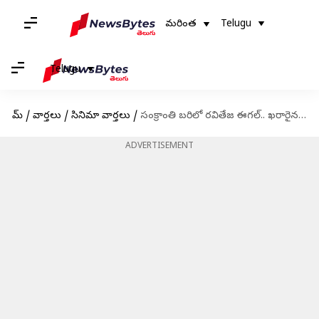
మరింత
Telugu
Telugu
హోమ్
/
వార్తలు
/
సినిమా వార్తలు
/
సంక్రాంతి బరిలో రవితేజ ఈగల్‌.. ఖరారైన ముహుర్తం
ADVERTISEMENT