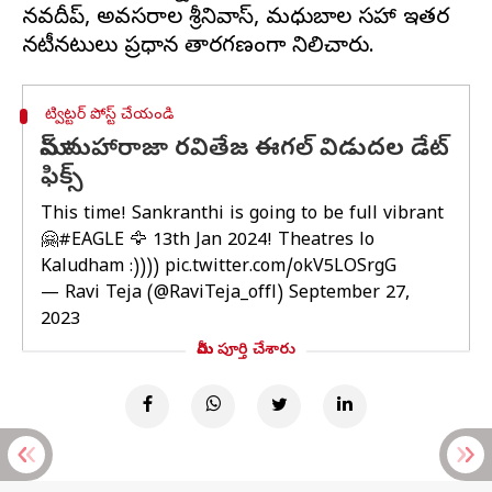
నవదీప్‌, అవసరాల శ్రీనివాస్, మధుబాల సహా ఇతర
ట్విట్టర్ పోస్ట్ చేయండి
మాస్ మహారాజా రవితేజ ఈగల్‌ విడుదల డేట్
ఫిక్స్‌
This time! Sankranthi is going to be full vibrant
🤗
#EAGLE
🦅 13th Jan 2024! Theatres lo
Kaludham :))))
pic.twitter.com/okV5LOSrgG
— Ravi Teja (@RaviTeja_offl)
September 27,
2023
మీరు పూర్తి చేశారు