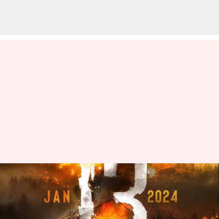
సంక్రాంతి బరిలో రవితేజ ఈగల్‌..
ఖరారైన ముహుర్తం
వ్రాసిన వారు
Sep 27, 2023
06:59 pm
TEJAVYAS BESTHA