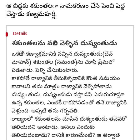
ఆ బిడ్డకు శకుంతలగా నామకరణం చేసి పెంచి పెద్ద
Details
శకుంతలను వదిలి వెళ్ళిన దుష్యంతుడు
ఒకరోజు కణ్వాశ్రమానికి వచ్చిన దుష్యంతుడు(దేవ్
మోహన్) శకుంతల (సమంత)ను చూసి ప్రేమలో
పడతాడు. పెళ్ళి చేసుకుంటారు.
కాకపోతే రాజ్యానికి తీసుకెళ్ళడానికి కొంత సమయం
కావాలని తను మాత్రం రాజ్యానికి వెళ్ళిపోతాడు
దుష్యంతుడు. దుష్యంతుడు వస్తాడని ఎదురుచూస్తూ
ఉన్న శకుంతల, ఎంతకీ రాకపోవడంతో తనే రాజ్యానికి
వెళ్తుంది. అప్పటి తను గర్భవతి.
రాజ్యంలో శకుంతలను చూసిన దుశ్యంతుడు తనెవరో
తెలియదని అంటాడు. అసలు ఎందుకు
తెలియదంటాడు? దానికి కారణమేంటి? ఆ తర్వాత