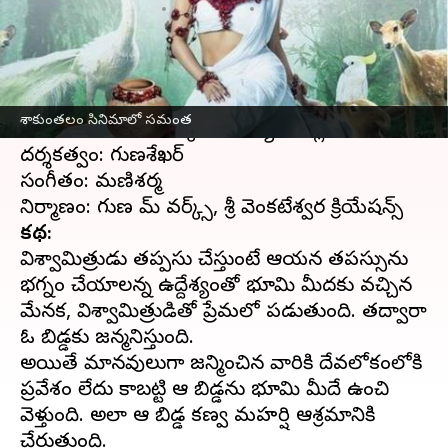
వ్రాసిన వారు
Apr 14, 2023
11:03 am
Sriram Pranateja
ఈ వార్తాకథనం ఏంటి
నటీనటులు:
సమంత
, దేవ్ మోహన్, మోహన్ బాబు,
శాకుంతలం సినిమాలో సమంత
మధుబాల, సచిన్ ఖేడ్కర్, అనన్య నాగళ్ల తదితరులు
దర్శకత్వం: గుణశేఖర్
సంగీతం: మణిశర్మ
కథ:
విశ్వామిత్రుడు తప్పసు చేస్తుంటే ఆయన తపస్సును
భగ్నం చేయాలన్న ఉద్దేశ్యంతో భూమి మీదకు వచ్చిన
మేనక, విశ్వామిత్రుడితో ప్రేమలో పడుతుంది. తద్వారా
ఓ బిడ్డకు జన్మనిస్తుంది.
అయితే మానవులుగా జన్మించిన వారికి దేవలోకంలోకి
ప్రవేశం లేదు కాబట్టి ఆ బిడ్డను భూమి మీదే ఉంచి
వెళ్తుంది. అలా ఆ బిడ్డ కణ్వ మహర్షి ఆశ్రమానికి
చేరుతుంది.