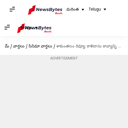
మరింత
Telugu
Telugu
హోమ్
/
వార్తలు
/
సినిమా వార్తలు
/
శాకుంతలం రివ్యూ: కాళిదాసు కావ్యాన్ని గుణశేఖర్ వెండితెర మీద ఎలా చూపించాడు?
ADVERTISEMENT