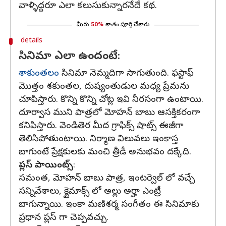
వాళ్ళిద్దరూ ఎలా కలుసుకున్నారనేదే కథ.
మీరు
50%
శాతం పూర్తి చేశారు
details
సినిమా ఎలా ఉందంటే:
శాకుంతలం
సినిమా నెమ్మదిగా సాగుతుంది. ఫస్టాఫ్
మొత్తం శకుంతల, దుష్యంతుడుల మధ్య ప్రేమను
చూపిస్తారు. కొన్ని కొన్ని చోట్ల ఇవి నీరసంగా ఉంటాయి.
దూర్వాస ముని పాత్రలో మోహన్ బాబు ఆసక్తికరంగా
కనిపిస్తారు. వెండితెర మీద గ్రాఫిక్స్ షాట్స్ ఈజీగా
తెలిసిపోతుంటాయి. నిర్మాణ విలువలు ఇంకాస్త
బాగుంటే ప్రేక్షకులకు మంచి త్రీడీ అనుభవం దక్కేది.
ప్లస్ పాయింట్స్
:
సమంత, మోహన్ బాబు పాత్ర, ఇంటర్వెల్ లో వచ్చే
సన్నివేశాలు, క్లైమాక్స్ లో అల్లు అర్హా ఎంట్రీ
బాగున్నాయి. ఇంకా మణిశర్మ సంగీతం ఈ సినిమాకు
ప్రధాన ప్లస్ గా చెప్పవచ్చు.