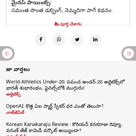
మైనస్ పాయింట్స్:
సమంత సొంత డబ్బింగ్, నెమ్మదిగా సాగే కథనం.
మీరు పూర్తి చేశారు
తాజా వార్తలు
World Athletics Under-20: ప్రపంచ అండర్-20 అథ్లెటిక్స్‌లో
భారత్‌ శుభారంభం.. ఫైనల్స్‌లోకి ముగ్గురు!
అథ్లెటిక్స్
OpenAI: కొత్త ఏఐ స్మార్ట్ స్పీకర్ ధర ఎంతో తెలుసా?
చాట్‌జీపీటీ
Korean Kanakaraju Review : కొరియన్ కనకరాజు రివ్యూ..
వరుణ్ తేజ్ కామెడీ వర్కౌట్ అయ్యిందా?