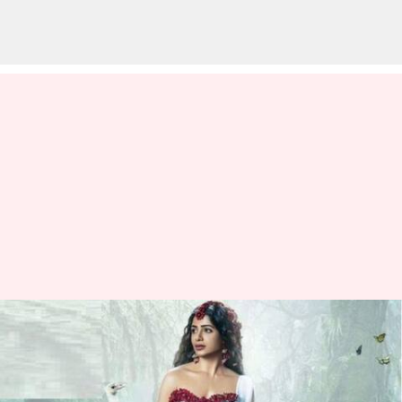
శాకుంతలం రివ్యూ: కాళిదాసు
కావ్యాన్ని గుణశేఖర్ వెండితెర మీద
ఎలా చూపించాడు?