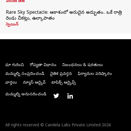
వరుణ్ తేజ్
Rare Sky Spectacle: ఆకాశంలో అరుదైన అద్భుతం.. ఒకే రాత్రి
రెండు చీకట్లు, ఉల్కాపాతం
స్పెయిన్
మా గురించి
గోప్యతా విధానం
నిబంధనలు & షరతులు
మమ్మల్ని సంప్రదించండి
నైతిక ప్రవర్తన
ఫిర్యాదుల పరిష్కారం
వార్తలు
న్యూస్ ఆర్కైవ్
టాపిక్స్ ఆర్కైవ్స్
మమ్మల్ని అనుసరించండి
All rights reserved © Candela Labs Private Limited 2026