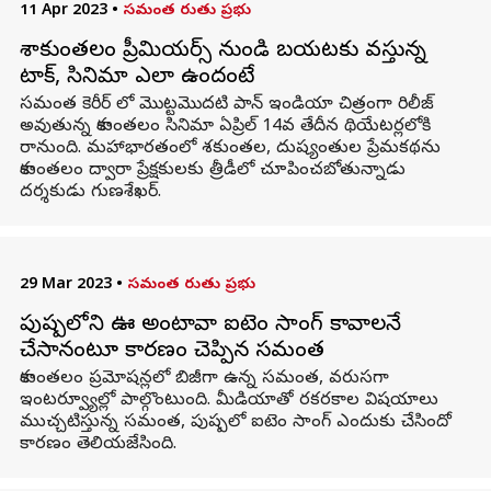
11 Apr 2023
•
సమంత రుతు ప్రభు
శాకుంతలం ప్రీమియర్స్ నుండి బయటకు వస్తున్న
టాక్, సినిమా ఎలా ఉందంటే
సమంత కెరీర్ లో మొట్టమొదటి పాన్ ఇండియా చిత్రంగా రిలీజ్
అవుతున్న శాకుంతలం సినిమా ఏప్రిల్ 14వ తేదీన థియేటర్లలోకి
రానుంది. మహాభారతంలో శకుంతల, దుష్యంతుల ప్రేమకథను
శాకుంతలం ద్వారా ప్రేక్షకులకు త్రీడీలో చూపించబోతున్నాడు
దర్శకుడు గుణశేఖర్.
29 Mar 2023
•
సమంత రుతు ప్రభు
పుష్పలోని ఊ అంటావా ఐటెం సాంగ్ కావాలనే
చేసానంటూ కారణం చెప్పిన సమంత
శాకుంతలం ప్రమోషన్లలో బిజీగా ఉన్న సమంత, వరుసగా
ఇంటర్వ్యూల్లో పాల్గొంటుంది. మీడియాతో రకరకాల విషయాలు
ముచ్చటిస్తున్న సమంత, పుష్పలో ఐటెం సాంగ్ ఎందుకు చేసిందో
కారణం తెలియజేసింది.