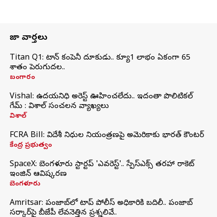
తాజా వార్తలు
Titan Q1: టైటాన్ కంపెనీ దూకుడు.. క్యూ1 లాభం ఏకంగా 65
శాతం పెరుగుదల..
బంగారం
Vishal: ఉదయనిధి అరెస్ట్‌ ఊహించలేదు.. ఇదంతా పొలిటికల్
గేమ్ : విశాల్ సంచలన వ్యాఖ్యలు
విశాల్
FCRA Bill: విదేశీ నిధుల నియంత్రణపై అమెరికాకు భారత్‌ కౌంటర్
కేంద్ర ప్రభుత్వం
SpaceX: బెంగళూరు స్టార్టప్‌ 'ఎవరెస్ట్'.. స్పేస్‌ఎక్స్ తరహా రాకెట్‌
ఇంజిన్‌ ఆవిష్కరణ
బెంగళూరు
Amritsar: పంజాబ్‌లో టాప్ పోలీస్ అధికారికి బదిలీ.. పంజాబ్
సర్కార్‌పై బీజేపీ లేవనెత్తిన ప్రశ్నలివే..