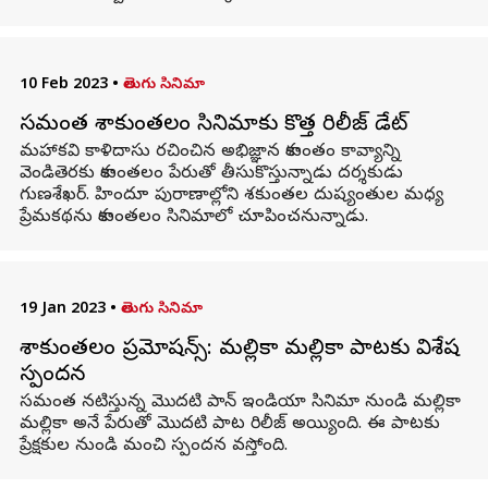
10 Feb 2023
•
తెలుగు సినిమా
సమంత శాకుంతలం సినిమాకు కొత్త రిలీజ్ డేట్
మహాకవి కాళిదాసు రచించిన అభిజ్ఞాన శాకుంతం కావ్యాన్ని
వెండితెరకు శాకుంతలం పేరుతో తీసుకొస్తున్నాడు దర్శకుడు
గుణశేఖర్. హిందూ పురాణాల్లోని శకుంతల దుష్యంతుల మధ్య
ప్రేమకథను శాకుంతలం సినిమాలో చూపించనున్నాడు.
19 Jan 2023
•
తెలుగు సినిమా
శాకుంతలం ప్రమోషన్స్: మల్లికా మల్లికా పాటకు విశేష
స్పందన
సమంత నటిస్తున్న మొదటి పాన్ ఇండియా సినిమా నుండి మల్లికా
మల్లికా అనే పేరుతో మొదటి పాట రిలీజ్ అయ్యింది. ఈ పాటకు
ప్రేక్షకుల నుండి మంచి స్పందన వస్తోంది.