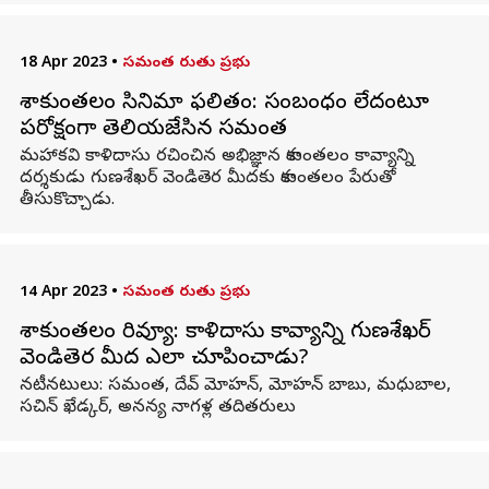
18 Apr 2023
•
సమంత రుతు ప్రభు
శాకుంతలం సినిమా ఫలితం: సంబంధం లేదంటూ
పరోక్షంగా తెలియజేసిన సమంత
మహాకవి కాళిదాసు రచించిన అభిజ్ఞాన శాకుంతలం కావ్యాన్ని
దర్శకుడు గుణశేఖర్ వెండితెర మీదకు శాకుంతలం పేరుతో
తీసుకొచ్చాడు.
14 Apr 2023
•
సమంత రుతు ప్రభు
శాకుంతలం రివ్యూ: కాళిదాసు కావ్యాన్ని గుణశేఖర్
వెండితెర మీద ఎలా చూపించాడు?
నటీనటులు: సమంత, దేవ్ మోహన్, మోహన్ బాబు, మధుబాల,
సచిన్ ఖేడ్కర్, అనన్య నాగళ్ల తదితరులు