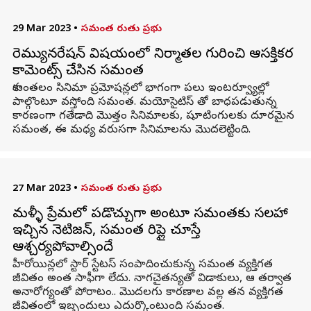
29 Mar 2023
•
సమంత రుతు ప్రభు
రెమ్యునరేషన్ విషయంలో నిర్మాతల గురించి ఆసక్తికర
కామెంట్స్ చేసిన సమంత
శాకుంతలం సినిమా ప్రమోషన్లలో భాగంగా పలు ఇంటర్వ్యూల్లో
పాల్గొంటూ వస్తోంది సమంత. మయోసైటిస్ తో బాధపడుతున్న
కారణంగా గతేడాది మొత్తం సినిమాలకు, షూటింగులకు దూరమైన
సమంత, ఈ మధ్య వరుసగా సినిమాలను మొదలెట్టింది.
27 Mar 2023
•
సమంత రుతు ప్రభు
మళ్ళీ ప్రేమలో పడొచ్చుగా అంటూ సమంతకు సలహా
ఇచ్చిన నెటిజన్, సమంత రిప్లై చూస్తే
ఆశ్చర్యపోవాల్సిందే
హీరోయిన్లలో స్టార్ స్టేటస్ సంపాదించుకున్న సమంత వ్యక్తిగత
జీవితం అంత సాఫీగా లేదు. నాగచైతన్యతో విడాకులు, ఆ తర్వాత
అనారోగ్యంతో పోరాటం.. మొదలగు కారణాల వల్ల తన వ్యక్తిగత
జీవితంలో ఇబ్బందులు ఎదుర్కొంటుంది సమంత.