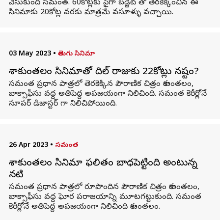
వేసుకుంది సమంత. 60కోట్లకు పైగా బడ్జెట్ తో తెరకెక్కించిన ఈ
సినిమాకు 20కోట్ల వరకు మాత్రమే వసూళ్ళు వచ్చాయి.
03 May 2023
•
తెలుగు సినిమా
శాకుంతలం సినిమాతో దిల్ రాజుకు 22కోట్లు నష్టం?
సమంత ప్రధాన పాత్రలో తెరకెక్కిన పౌరాణిక చిత్రం శాకుంతలం,
బాక్సాఫీసు వద్ద అతిపెద్ద అపజయంగా నిలిచింది. సమంత కెరీర్లోనే
సూపర్ డిజాస్టర్ గా నిలిచిపోయింది.
26 Apr 2023
•
సమంత
శాకుంతలం సినిమా ఫలితం బాధపెట్టింది అంటున్న
నటి
సమంత ప్రధాన పాత్రలో రూపొందిన పౌరాణిక చిత్రం శాకుంతలం,
బాక్సాఫీసు వద్ద ఘోర పరాజయాన్ని మూటగట్టుకుంది. సమంత
కెరీర్లోనే అతిపెద్ద అపజయంగా నిలిచింది శాకుంతలం.