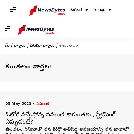
మరింత
Telugu
Telugu
హోమ్
/
వార్తలు
/
సినిమా వార్తలు
/
శాకుంతలం
శాకుంతలం: వార్తలు
05 May 2023
•
సమంత
ఓటీటీలోకి వచ్చేస్తోన్న సమంత శాకుంతలం, స్ట్రీమింగ్
ఎప్పుడంటే?
శాకుంతలం సినిమాతో తన కెరీర్లో అతిపెద్ద అపజయాన్ని తన ఖాతాలో