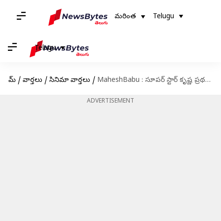
మరింత
Telugu
Telugu
హోమ్
/
వార్తలు
/
సినిమా వార్తలు
/
MaheshBabu : సూపర్ స్టార్ కృష్ణ ప్రథమ వర్ధంతి.. మహేష్ బాబు నివాళులు
ADVERTISEMENT