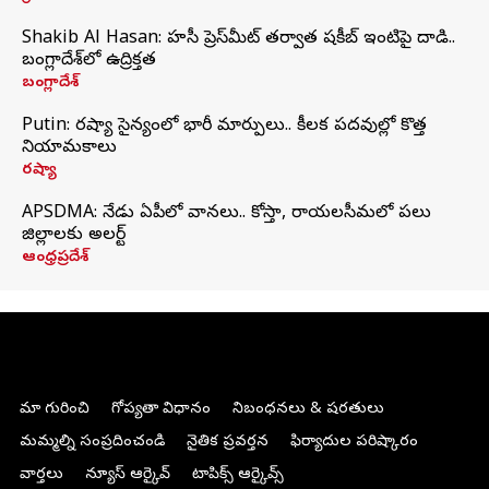
Shakib Al Hasan: హసీనా ప్రెస్‌మీట్‌ తర్వాత షకీబ్‌ ఇంటిపై దాడి..
బంగ్లాదేశ్‌లో ఉద్రిక్తత
బంగ్లాదేశ్
Putin: రష్యా సైన్యంలో భారీ మార్పులు.. కీలక పదవుల్లో కొత్త
నియామకాలు
రష్యా
APSDMA: నేడు ఏపీలో వానలు.. కోస్తా, రాయలసీమలో పలు
జిల్లాలకు అలర్ట్
ఆంధ్రప్రదేశ్
మా గురించి
గోప్యతా విధానం
నిబంధనలు & షరతులు
మమ్మల్ని సంప్రదించండి
నైతిక ప్రవర్తన
ఫిర్యాదుల పరిష్కారం
వార్తలు
న్యూస్ ఆర్కైవ్
టాపిక్స్ ఆర్కైవ్స్