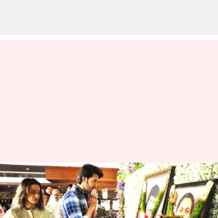
MaheshBabu : సూపర్ స్టార్ కృష్ణ
ప్రథమ వర్ధంతి.. మహేష్ బాబు
నివాళులు