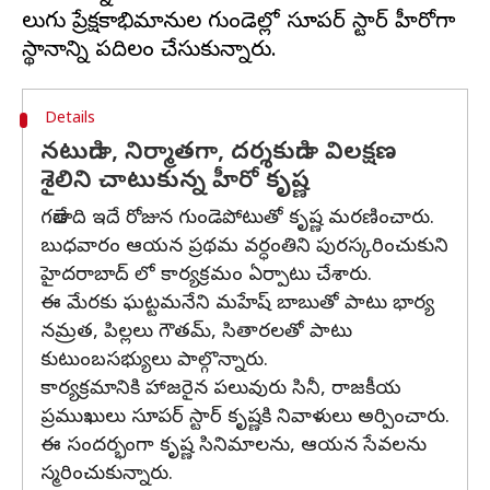
తెలుగు ప్రేక్షకాభిమానుల గుండెల్లో సూపర్ స్టార్ హీరోగా
Details
నటుడిగా, నిర్మాతగా, దర్శకుడిగా విలక్షణ
శైలిని చాటుకున్న హీరో కృష్ణ
గతేడాది ఇదే రోజున గుండెపోటుతో కృష్ణ మరణించారు.
బుధవారం ఆయన ప్రథమ వర్ధంతిని పురస్కరించుకుని
హైదరాబాద్ లో కార్యక్రమం ఏర్పాటు చేశారు.
ఈ మేరకు ఘట్టమనేని మహేష్ బాబుతో పాటు భార్య
నమ్రత, పిల్లలు గౌతమ్, సితారలతో పాటు
కుటుంబసభ్యులు పాల్గొన్నారు.
కార్యక్రమానికి హాజరైన పలువురు సినీ, రాజకీయ
ప్రముఖులు సూపర్ స్టార్ కృష్ణకి నివాళులు అర్పించారు.
ఈ సందర్భంగా కృష్ణ సినిమాలను, ఆయన సేవలను
స్మరించుకున్నారు.