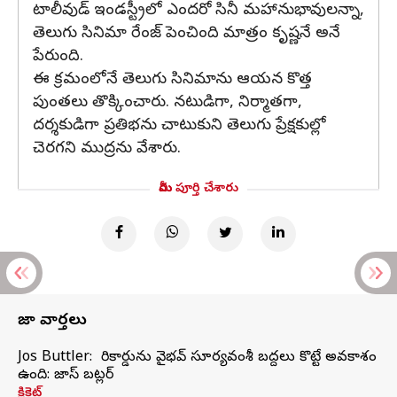
టాలీవుడ్ ఇండస్ట్రీలో ఎందరో సినీ మహానుభావులన్నా,
తెలుగు సినిమా రేంజ్ పెంచింది మాత్రం కృష్ణనే అనే
పేరుంది.
ఈ క్రమంలోనే తెలుగు సినిమాను ఆయన కొత్త
పుంతలు తొక్కించారు. నటుడిగా, నిర్మాతగా,
దర్శకుడిగా ప్రతిభను చాటుకుని తెలుగు ప్రేక్షకుల్లో
చెరగని ముద్రను వేశారు.
మీరు పూర్తి చేశారు
తాజా వార్తలు
Jos Buttler: నా రికార్డును వైభవ్ సూర్యవంశీ బద్దలు కొట్టే అవకాశం
ఉంది: జాస్ బట్లర్
క్రికెట్