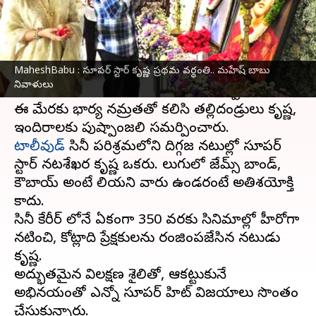
వ్రాసిన వారు
Nov 15, 2023
06:09 pm
TEJAVYAS BESTHA
ఈ వార్తాకథనం ఏంటి
MaheshBabu : సూపర్ స్టార్ కృష్ణ ప్రథమ వర్ధంతి.. మహేష్ బాబు
తెలుగు సూపర్ స్టార్ కృష్ణ ప్రథమ వర్ధంతి సందర్భంగా
నివాళులు
తనయుడు
మహేష్ బాబు
నివాళులు అర్పించారు.
ఈ మేరకు భార్య నమ్రతతో కలిసి తల్లిదండ్రులు కృష్ణ,
టాలీవుడ్
సినీ పరిశ్రమలోని దిగ్గజ నటుల్లో సూపర్
స్టార్ నటశేఖర కృష్ణ ఒకరు. తెలుగులో జేమ్స్ బాండ్,
కౌబాయ్ అంటే తెలియని వారు ఉండరంటే అతిశయోక్తి
కాదు.
సినీ కేరీర్ లోనే ఏకంగా 350 వరకు సినిమాల్లో హీరోగా
నటించి, కోట్లాది ప్రేక్షకులను రంజింపజేసిన నటుడు
కృష్ణ.
అద్భుతమైన విలక్షణ శైలితో, ఆకట్టుకునే
అభినయంతో ఎన్నో సూపర్ హిట్ విజయాలు సొంతం
చేసుకున్నారు.