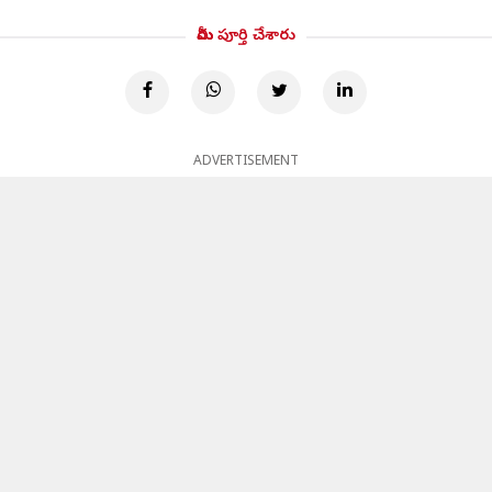
మీరు పూర్తి చేశారు
ADVERTISEMENT