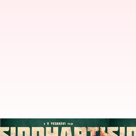
సిద్ధార్థ్ రాయ్ సినిమాతో హీరోగా మారుతున్న చ