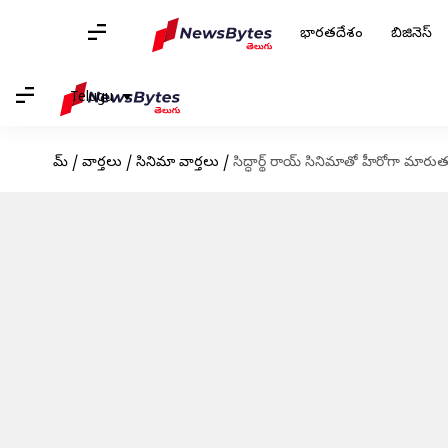
భారతదేశం
బిజినెస్
Telugu
హోమ్
/
వార్తలు
/
సినిమా వార్తలు
/
సిద్ధార్థ్ రాయ్ సినిమాతో హీరోగా మారుతున్న 