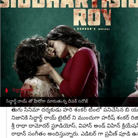
వ్రాసిన వారు
Feb 15, 2023
06:14 pm
Sriram Pranateja
ఈ వార్తాకథనం ఏంటి
బాలకృష్ణ
,
మహేష్ బాబు
,
ప్రభాస్
నటించిన సినిమాల్లో బాలనటుడ
కూడా రివీల్ చేశారు.
ఫస్ట్ లుక్ పోస్టర్లో దీపక్ సరోజ్ మొహం స్పష్టంగా కనిపించ
హీరో హీరోయిన్లు లిప్ కిస్ తో కనిపించారు.
ఇది లవ్ స్టోరీ కాదు లైఫ్ స్టోరీ అని క్యాప్షన్ లో చెప్ప
సిద్ధార్థ్ రాయ్
హరీష్ శంకర్ టీమ్ లోంచి వస్తున్న కొత్త దర్శకుడు
సిద్ధార్థ్ రాయ్ తో హీరోగా మారుతున్న దీపక్ సరోజ్
తెలుగు సినిమా దర్శకుడు హరి శంకర్ టీంలో పనిచేసిన బి యశస
నిజానికి సిద్ధార్థ్ రాయ్ టైటిల్ ని ముందుగా హరీష్ శంకర్ 
శ్రీ రాధా దామోదర్ స్టూడియోస్, విహాన్ అండ్ విహిన్ క్రియ
రాధాన్ సంగీతం అందిస్తున్నారు. ఎడిటర్ గా ప్రవీణ్ పూడి ఉన