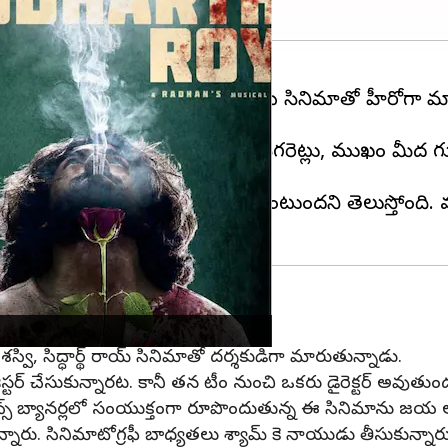
ిగా చేసిన దీపక్ సరోజ్, సిద్ధార్థ్ రాయ్ సినిమాతో హీరోగా మ
ట్లేదు, కానీ నోట్లో పెట్టుకున్న రెండు సిగరెట్లు, ముఖం మీద 
డంతో అర్జున్ రెడ్డి లాంటి సినిమా అయ్యుంటుందని తెలుస్తోంది.
్వి, సిద్ధార్థ్ రాయ్ సినిమాతో దర్శకుడిగా మారుతున్నాడు.
రిజిస్టర్ చేసుకున్నారట. కానీ తన టీం నుంచి ఒకరు డైరెక్టర్ అవుత
ేషన్స్ బ్యానర్లలో సంయుక్తంగా రూపొందుతున్న ఈ సినిమాను జయ అడప
్నారు. సినిమాటోగ్రఫీ బాధ్యతలు శ్యామ్ కె నాయుడు తీసుకున్నారు. 