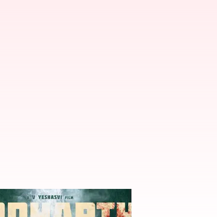
ైల్డ్ ఆర్టిస్ట్