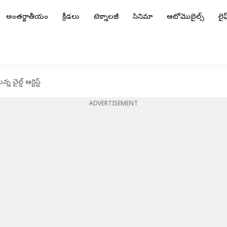
అంతర్జాతీయం
క్రీడలు
టెక్నాలజీ
సినిమా
ఆటోమొబైల్స్
లైఫ్
చైల్డ్ ఆర్టిస్ట్
ADVERTISEMENT