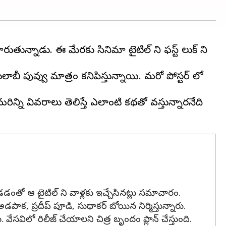
ారుతున్నాడు. ఈ మేరకు సినిమా టైటిల్ ని ఫస్ట్ లుక్ ని
గులాబీ పువ్వు మాత్రం కనిపిస్తున్నాయి. మరో పోస్టర్ లో
 మరిన్ని వివరాలు తెలిస్తే ఎలాంటి కథతో వస్తున్నారనేది
ుండడంతో ఆ టైటిల్ ని వాళ్లకు ఇచ్చేసినట్లు సమాచారం.
ాక, ప్రదీప్ పూడి, సుధాకర్ బోయిన నిర్మిస్తున్నారు.
వేసవిలో రిలీజ్ చేయాలని చిత్ర బృందం ప్లాన్ చేస్తుంది.