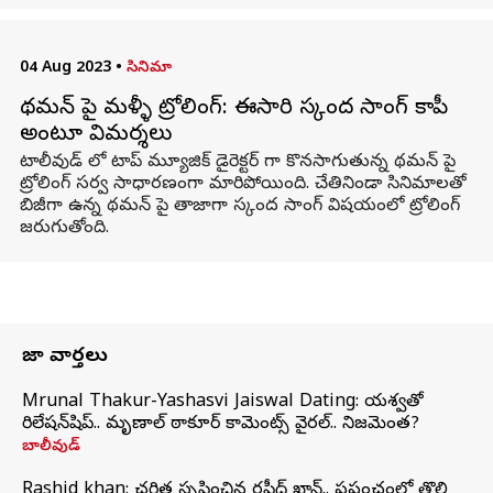
04 Aug 2023
•
సినిమా
థమన్ పై మళ్ళీ ట్రోలింగ్: ఈసారి స్కంద సాంగ్ కాపీ
అంటూ విమర్శలు
టాలీవుడ్ లో టాప్ మ్యూజిక్ డైరెక్టర్ గా కొనసాగుతున్న థమన్ పై
ట్రోలింగ్ సర్వ సాధారణంగా మారిపోయింది. చేతినిండా సినిమాలతో
బిజీగా ఉన్న థమన్ పై తాజాగా స్కంద సాంగ్ విషయంలో ట్రోలింగ్
జరుగుతోంది.
తాజా వార్తలు
Mrunal Thakur-Yashasvi Jaiswal Dating: యశస్వితో
రిలేషన్‌షిప్.. మృణాల్ ఠాకూర్ కామెంట్స్ వైరల్.. నిజమెంత?
బాలీవుడ్
Rashid khan: చరిత్ర సృష్టించిన రషీద్ ఖాన్.. ప్రపంచంలో తొలి