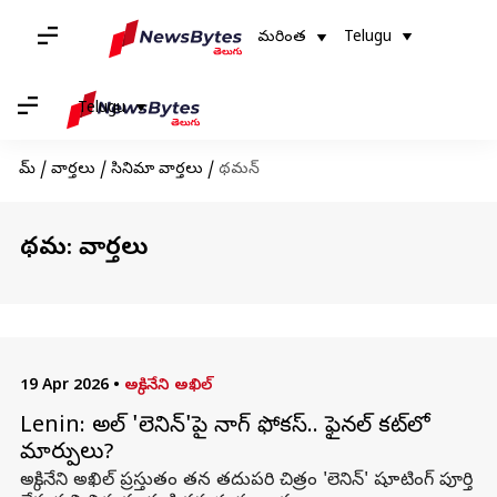
మరింత
Telugu
Telugu
హోమ్
/
వార్తలు
/
సినిమా వార్తలు
/
థమన్
థమన్: వార్తలు
19 Apr 2026
•
అక్కినేని అఖిల్
Lenin: అఖిల్ 'లెనిన్'పై నాగ్ ఫోకస్.. ఫైనల్ కట్‌లో
మార్పులు?
అక్కినేని అఖిల్ ప్రస్తుతం తన తదుపరి చిత్రం 'లెనిన్' షూటింగ్ పూర్తి