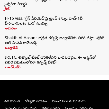
స్పిన్నర్‌గా రికార్డు
క్రికెట్
H-1b visa: 'గ్రేస్‌ పీరియడ్‌'పై ట్రంప్‌ కన్ను.. హెచ్‌-1బీ
వీసాదారులకు మరో ముప్పు
అమెరికా
Shakib Al Hasan : భద్రత కల్పిస్తే బంగ్లాదేశ్‌కు తిరిగి వస్తా.. షకీబ్
అల్ హసన్ కామెంట్స్
బంగ్లాదేశ్
IRCTC: తత్కాల్ టికెట్ దొరకలేదని బాధపడొద్దు.. ఈ ఆప్షన్‌తో
చివరి నిమిషంలోనూ కన్ఫర్మ్ టికెట్!
ఐఆర్‌సీటీసీ
మా గురించి
గోప్యతా విధానం
నిబంధనలు & షరతులు
మమ్మల్ని సంప్రదించండి
నైతిక ప్రవర్తన
ఫిర్యాదుల పరిష్కారం