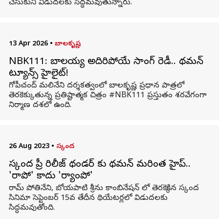
చేసుకుని విడుదలకు సిద్ధమవుతున్నారు.
13 Apr 2026
•
బాలకృష్ణ
NBK111: బాలయ్య అదిరిపోయే సాంగ్ రెడీ.. థమన్
ట్యూన్స్ హైలైట్!
గోపీచంద్ మలినేని దర్శకత్వంలో బాలకృష్ణ ప్రధాన పాత్రలో
తెరకెక్కుతున్న ప్రతిష్టాత్మక చిత్రం #NBK111 ప్రస్తుతం శరవేగంగా
నిర్మాణ దశలో ఉంది.
26 Aug 2023
•
స్కంద
స్కంద ప్రీ రిలీజ్ థండర్ కు థమన్ మరింత హైప్..
'రాపో' కాదు 'ర్యాంపో'
రామ్ పోతినేని, బోయపాటి శ్రీను కాంబినేషన్ లో తెరకెక్కిన స్కంద
సినిమా సెప్టెంబర్ 15వ తేదీన థియేటర్లలో విడుదలకు
సిద్ధమవుతోంది.