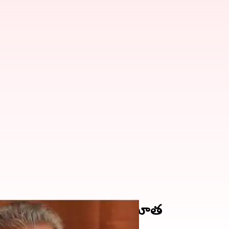
ాదం.. ఢిల్లీ గణేష్ కన్నుమూత