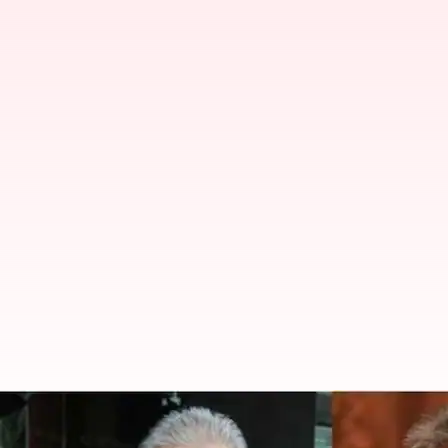
Kollywood :తమిళ సినీ పరిశ్రమలో విష