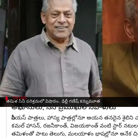
వ్రాసిన వారు
Nov 10, 2024
08:37 am
Jayachandra Akuri
ఈ వార్తాకథనం ఏంటి
ప్రముఖ నటుడు ఢిల్లీ గణేష్(80) కన్నుమూతతో సినీ పరిశ్ర
వయోభారం, అనారోగ్యంతో ఆయన గత రాత్రి చెన్నైలోని
400కి పైగా సినిమాల్లో తన ప్రతిభ చూపిన ఢిల్లీ గణేష్,
1944లో నెల్లైలో జన్మించిన ఢిల్లీ గణేష్, 1976లో విడుదలై
ఆయన మొదటిది నాటక రంగం ఢిల్లీకి చెందిన దక్షిణ భ
ఇక 1964 నుంచి 1974 వరకు ఇండియన్ ఎయిర్ ఫోర్స్‌లో కూ
Details
తమిళ సినీ పరిశ్రమలో విషాదం.. ఢిల్లీ గణేష్ కన్నుమూత
అభిమానులు, సినీ ప్రముఖుల నివాళులు
సీరియస్ పాత్రలు, హాస్య పాత్రల్లోనూ ఆయన తనదైన శైలిని 
కమల్ హాసన్, రజనీకాంత్, విజయకాంత్ వంటి స్టార్ నటుల
తమిళంతో పాటు తెలుగు, మలయాళం భాషల్లోనూ అనేక చిత్రాల్