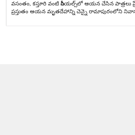
వసంతం, కస్తూరి వంటి సీరియల్స్‌లో ఆయన చేసిన పాత్రలు
ప్రస్తుతం ఆయన మృతదేహాన్ని చెన్నై రామాపురంలోని నివ