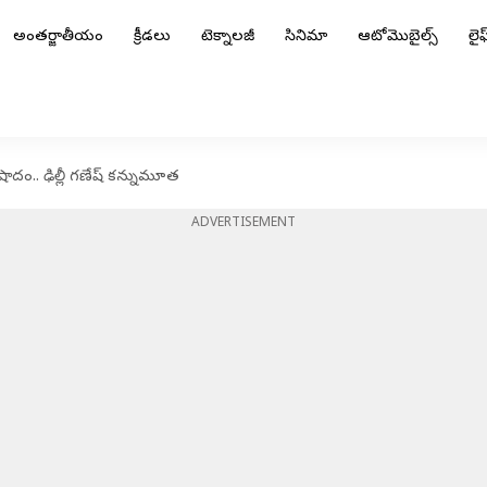
అంతర్జాతీయం
క్రీడలు
టెక్నాలజీ
సినిమా
ఆటోమొబైల్స్
లైఫ్
ాదం.. ఢిల్లీ గణేష్ కన్నుమూత
ADVERTISEMENT