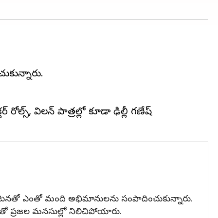
చుకున్నారు.
్స్, విలన్ పాత్రల్లో కూడా ఢిల్లీ గణేష్
తన నటనతో ఎంతో మంది అభిమానులను సంపాదించుకున్నారు.
లతో ప్రజల మనసుల్లో నిలిచిపోయారు.