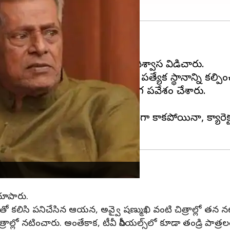
మ దిగ్బ్రాంతికి గురైంది.
 రామాపురంలో తన నివాసంలో తుదిశ్వాస విడిచారు.
 అభిమానుల మనసుల్లో తనకంటూ ఓ ప్రత్యేక స్థానాన్ని కల్పిం
న 'పట్టిన ప్రవేశం' చిత్రంతో సినీ రంగ ప్రవేశం చేశారు.
ారత నాటక సభతో ప్రారంభించారు.
డా పనిచేశారు. కథానాయకుడిగా కాకపోయినా, క్యారెక్టర్ రోల
చూపారు.
తో కలిసి పనిచేసిన ఆయన, అవ్వై షణ్ముఖి వంటి చిత్రాల్లో 
లో నటించారు. అంతేకాక, టీవీ సీరియల్స్‌లో కూడా తండ్రి పాత్ర