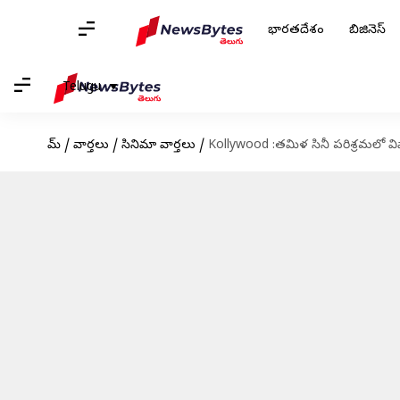
భారతదేశం
బిజినెస్
Telugu
హోమ్
/
వార్తలు
/
సినిమా వార్తలు
/
Kollywood :తమిళ సినీ పరిశ్రమలో విష