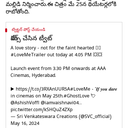
మల్లిడి నిర్మించారు.ఈ చిత్రం మే 25న థియేటర్లలోకి
ట్విట్టర్ పోస్ట్ చేయండి
మేకర్స్ చేసిన ట్వీట్
A love story - not for the faint hearted ❤‍🔥
#LoveMeTrailer
out today at 4.05 PM 💥💥
Launch event from 3.30 PM onwards at AAA
Cinemas, Hyderabad.
▶️
https://t.co/3RXAnUUR5A
#LoveMe
- '𝑰𝒇 𝒚𝒐𝒖 𝒅𝒂𝒓𝒆
in cinemas on May 25th.
#GhostLove
💘
@AshishVoffl
@iamvaishnavi04
…
pic.twitter.com/kSHQuZ4ZXp
— Sri Venkateswara Creations (@SVC_official)
May 16, 2024