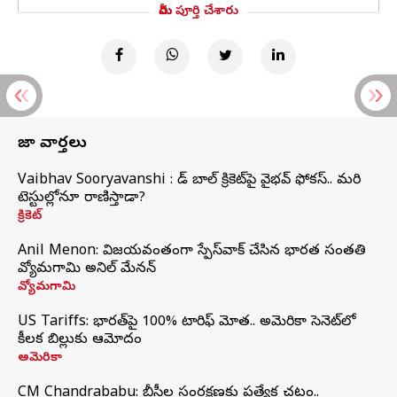
మీరు పూర్తి చేశారు
తాజా వార్తలు
Vaibhav Sooryavanshi : రెడ్ బాల్ క్రికెట్‌పై వైభవ్ ఫోకస్.. మరి
టెస్టుల్లోనూ రాణిస్తాడా?
క్రికెట్
Anil Menon: విజయవంతంగా స్పేస్‌వాక్‌ చేసిన భారత సంతతి
వ్యోమగామి అనిల్‌ మేనన్
వ్యోమగామి
US Tariffs: భారత్‌పై 100% టారిఫ్‌ మోత.. అమెరికా సెనెట్‌లో
కీలక బిల్లుకు ఆమోదం
అమెరికా
CM Chandrababu: బీసీల సంరక్షణకు ప్రత్యేక చట్టం..