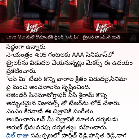
ఈ వార్తాకథనం ఏంటి
యువ నటులు ఆశిష్,
వైష్ణవి చైతన్య
రాబోయే
రొమాంటిక్ థ్రిల్లర్ 'లవ్ మీ' మేకర్స్ ఈ రోజు
Love Me: మరో రొమాంటిక్ థ్రిల్లర్ 'లవ్ మీ'.. ట్రైలర్‌ లాంఛింగ్ టుడే
మధ్యాహ్నం సినిమా ట్రైలర్‌ను విడుదల చేయడానికి
సిద్ధంగా ఉన్నారు.
సాయంత్రం 4:05 గంటలకు AAA సినిమాస్‌లో
ట్రైలర్‌ను విడుదల చేయనున్నట్లు మేకర్స్ ఈ ఉదయం
ప్రకటించారు.
'లవ్ మీ' టీజర్ కొన్ని వారాల క్రితం విడుదలై,సినిమా
పై మంచి అంచనాలను సృష్టించింది.
లెజెండరీ సినిమాటోగ్రాఫర్ పిసి శ్రీరామ్ కొన్ని
అద్భుతమైన విజువల్స్ తో టీజర్‌ను లోడ్ చేశారు.
ఎంఎం కీరవాణి ఈ చిత్రానికి సంగీతం
అందించారు.లవ్ మీ చిత్రానికి నూతన దర్శకుడు
దిల్ రాజు
సమర్పణలో హర్షిత్ రెడ్డి,హన్షిత రెడ్డి,నాగ