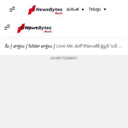
మరింత
Telugu
Telugu
హోమ్
/
వార్తలు
/
సినిమా వార్తలు
/
Love Me: మరో రొమాంటిక్ థ్రిల్లర్ 'లవ్ మీ'.. ట్రైలర్‌ లాంఛింగ్ టుడే
ADVERTISEMENT