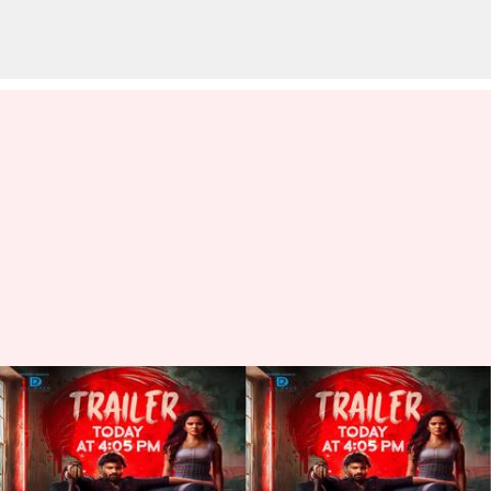
Love Me: మరో రొమాంటిక్ థ్రిల్లర్
'లవ్ మీ'.. ట్రైలర్‌ లాంఛింగ్ టుడే
వ్రాసిన వారు
May 16, 2024
12:17 pm
Sirish Praharaju