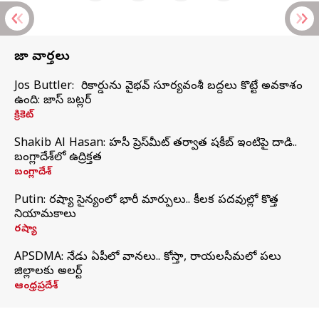
తాజా వార్తలు
Jos Buttler: నా రికార్డును వైభవ్ సూర్యవంశీ బద్దలు కొట్టే అవకాశం
ఉంది: జాస్ బట్లర్
క్రికెట్
Shakib Al Hasan: హసీనా ప్రెస్‌మీట్‌ తర్వాత షకీబ్‌ ఇంటిపై దాడి..
బంగ్లాదేశ్‌లో ఉద్రిక్తత
బంగ్లాదేశ్
Putin: రష్యా సైన్యంలో భారీ మార్పులు.. కీలక పదవుల్లో కొత్త
నియామకాలు
రష్యా
APSDMA: నేడు ఏపీలో వానలు.. కోస్తా, రాయలసీమలో పలు
జిల్లాలకు అలర్ట్
ఆంధ్రప్రదేశ్