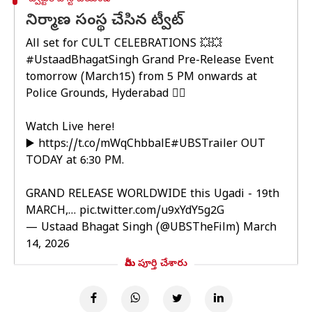
నిర్మాణ సంస్థ చేసిన ట్వీట్
All set for CULT CELEBRATIONS 💥💥
#UstaadBhagatSingh
Grand Pre-Release Event
tomorrow (March15) from 5 PM onwards at
Police Grounds, Hyderabad ❤‍🔥
Watch Live here!
▶️
https://t.co/mWqChbbalE
#UBSTrailer
OUT
TODAY at 6:30 PM.
GRAND RELEASE WORLDWIDE this Ugadi - 19th
MARCH,…
pic.twitter.com/u9xYdY5g2G
— Ustaad Bhagat Singh (@UBSTheFilm)
March
14, 2026
మీరు పూర్తి చేశారు