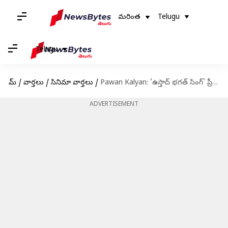
మరింత
Telugu
Telugu
హోమ్
/
వార్తలు
/
సినిమా వార్తలు
/
Pawan Kalyan: 'ఉస్తాద్ భగత్ సింగ్' ప్రీ-రిలీజ్ ఈవెంట్‌ డేట్ ఫిక్స్
ADVERTISEMENT