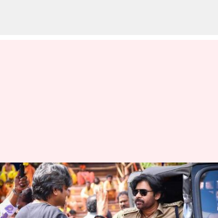
Pawan Kalyan: 'ఉస్తాద్ భగత్ సింగ్'
ప్రీ-రిలీజ్ ఈవెంట్‌ డేట్ ఫిక్స్
వ్రాసిన వారు
Mar 14, 2026
04:56 pm
Moogati Shabari