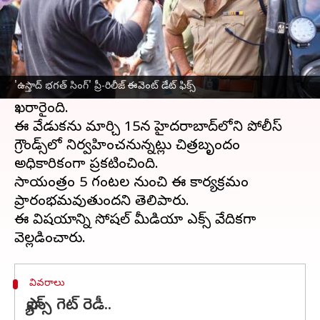
ఈ వార్తాకథనం ఏంటి
పవన్ కళ్యాణ్
అభిమానులకు గుడ్ న్యూస్. దర్శకుడు
హరీష్ శంకర్
తెరకెక్కిస్తున్న యాక్షన్ ఎంటర్‌టైనర్
'ఉస్తాద్ భగత్ సింగ్' ప్రీ-రిలీజ్ ఈవెంట్‌ డేట్ ఫిక్స్
'
ఉస్తాద్ భగత్ సింగ్
' సినిమా ప్రీ-రిలీజ్ ఈవెంట్‌కు తేదీ
ఖరారైంది.
ఈ వేడుకను మార్చి 15న హైదరాబాద్‌లోని పోలీస్
గ్రౌండ్స్‌లో నిర్వహించనున్నట్లు చిత్రబృందం
అధికారికంగా ప్రకటించింది.
సాయంత్రం 5 గంటల నుంచి ఈ కార్యక్రమం
ప్రారంభమవుతుందని తెలిపారు.
ఈ విషయాన్ని సోషల్ మీడియా ఎక్స్ వేదికగా
వివరాలు
ఫ్యాన్స్ గెట్ రెడీ..