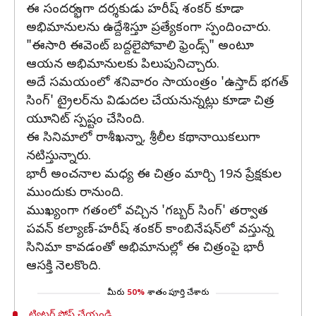
ఈ సందర్భంగా దర్శకుడు హరీష్ శంకర్ కూడా
అభిమానులను ఉద్దేశిస్తూ ప్రత్యేకంగా స్పందించారు.
"ఈసారి ఈవెంట్ బద్దలైపోవాలి ఫ్రెండ్స్" అంటూ
ఆయన అభిమానులకు పిలుపునిచ్చారు.
అదే సమయంలో శనివారం సాయంత్రం 'ఉస్తాద్ భగత్
సింగ్' ట్రైలర్‌ను విడుదల చేయనున్నట్లు కూడా చిత్ర
యూనిట్ స్పష్టం చేసింది.
ఈ సినిమాలో రాశీఖన్నా, శ్రీలీల కథానాయికలుగా
నటిస్తున్నారు.
భారీ అంచనాల మధ్య ఈ చిత్రం మార్చి 19న ప్రేక్షకుల
ముందుకు రానుంది.
ముఖ్యంగా గతంలో వచ్చిన 'గబ్బర్ సింగ్' తర్వాత
పవన్ కల్యాణ్-హరీష్ శంకర్ కాంబినేషన్‌లో వస్తున్న
సినిమా కావడంతో అభిమానుల్లో ఈ చిత్రంపై భారీ
ఆసక్తి నెలకొంది.
మీరు
50%
శాతం పూర్తి చేశారు
ట్విట్టర్ పోస్ట్ చేయండి